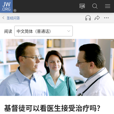
JW.ORG
登
录
更
搜
显
（打
改
索
示
圣经问答
开
网
JW.ORG
菜
新
站
单
阅读
窗
语
口）
言
基督徒可以看医生接受治疗吗？