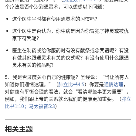
个疗法是否牵涉到通灵术，可以想想以下问题：
这个医生平时都有使用通灵术的习惯吗？
这个医生是否认为，你生病是因为你冒犯了神灵或被仇
家下符咒呢？
医生在制药或给你服药时有没有献祭或念咒语呢？有没
有做其他跟通灵术有关的仪式呢？有没有使用什么跟通
灵术有关的物品呢？
5．我是否过度关心自己的健康呢？圣经说：“当让所有人
知道你们通情达理。”（
腓立比书4:5
）你要是
通情达理
，
对健康有平衡合理的看法，就会“看清哪些事更为重要”，
例如，我们跟上帝的关系就比我们的健康更加重要。（
腓立
比书1:10；
马太福音5:3
）
相关主题