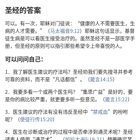
圣经的答案
可以。有一次，耶稣对门徒说：“健康的人不需要医生，生
病的人才需要。”（
马太福音9:12
）耶稣这句话显示，基督
徒生病是可以看医生接受治疗的。虽然圣经不是一部医学手
册，但圣经的原则可以指引那些希望令上帝喜悦的人。
可以问问自己：
1．我了解医生建议的疗法吗？圣经劝我们要先搜寻并参考
可靠的资料，而不是“凡话都信”。（
箴言14:15
）
2．我要多看一个或两个医生吗？“集思广益”是好的，要
是你的病比较严重，就更要多听一些意见。（
箴言15:22
）
3．医生建议的疗法有没有违反圣经中“
禁戒血
”的吩咐
呢？（
使徒行传15:20
）
4．医生在诊断或治疗的过程中是否牵涉到通灵术呢？圣经
谴责人使用“通灵术”。（
加拉太书5:19-21
）想要确定某