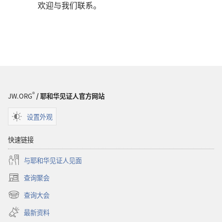
欢迎与我们联系。
®
JW.ORG
/ 耶和华见证人官方网站
设置外观
快速链接
与耶和华见证人见面
查询聚会
（打
开
查询大会
（打
新
开
窗
最新资料
新
口）