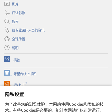
窗
影片
口）
口述影像
搜索
给专业医疗人员的资讯
全球传播
说明
捐款
（打
开
新
守望台线上书库
（打
窗
开
口）
®
JW Hub
新
（打
窗
开
隐私设置
口）
JW Library®
新
窗
为了改善您的浏览体验，本网站使用Cookies和类似的技
口）
Watchtower Library
术。有些Cookies是必要的，能让本网站可以正常运行，