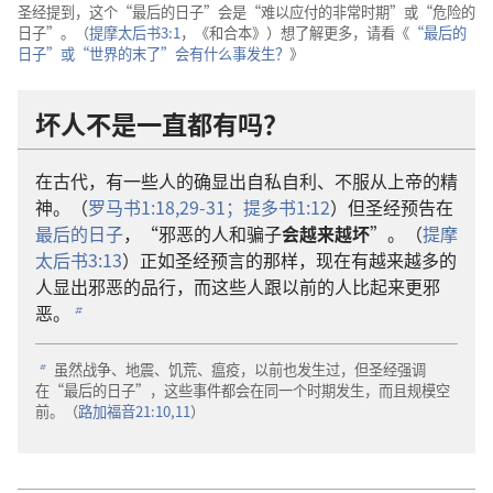
圣经提到，这个“最后的日子”会是“难以应付的非常时期”或“危险的
日子”。（
提摩太后书3:1
，《和合本》）想了解更多，请看《
“最后的
日子”或“世界的末了”会有什么事发生？
》
坏人不是一直都有吗？
在古代，有一些人的确显出自私自利、不服从上帝的精
神。（
罗马书1:18,
29-31；
提多书1:12
）但圣经预告在
最后的日子
，“邪恶的人和骗子
会越来越坏
”。（
提摩
太后书3:13
）正如圣经预言的那样，现在有越来越多的
人显出邪恶的品行，而这些人跟以前的人比起来更邪
恶。
b
虽然战争、地震、饥荒、瘟疫，以前也发生过，但圣经强调
b
在“最后的日子”，这些事件都会在同一个时期发生，而且规模空
前。（
路加福音21:10,11
）