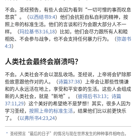
不会。圣经预告，有些人会因为看到“一切可憎的事而叹息
悲哀”。（
以西结书9:4
）他们会抗拒自私自利的精神，按
照上帝的标准生活。他们的言谈和行为会跟大部分人不一
样。（
玛拉基书3:16,
18
）比如，他们会尽力跟所有人和睦
相处、不会参与战争，也不会支持任何暴力行为。（
弥迦书
4:3
）
人类社会最终会崩溃吗？
不会。人类社会不会以混乱收场。圣经说，上帝将会铲除那
些故意跟他作对的人。（
诗篇37:38
）上帝会让那些性情谦
和的人永远活在地上，享受和平安泰的生活。这些人会组成
新的人类社会，就是“新地”。（
彼得后书3:13；
诗篇
37:11,
29
）这个美好的希望绝不是梦想！其实，很多人因为
学习圣经，
按照上帝的标准生活
，结果他们比以前更快乐
了。（
以弗所书4:23,24
）
圣经预言“最后的日子”的情况与现在世界发生的种种事件相吻合。
a