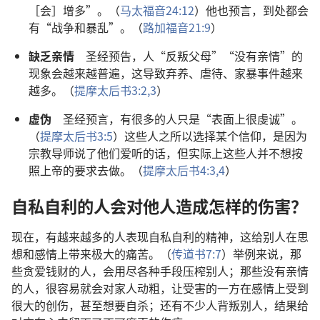
［会］增多”。（
马太福音24:12
）他也预言，到处都会
有“战争和暴乱”。（
路加福音21:9
）
缺乏亲情
圣经预告，人“反叛父母”“没有亲情”的
现象会越来越普遍，这导致弃养、虐待、家暴事件越来
越多。（
提摩太后书3:2,3
）
虚伪
圣经预言，有很多的人只是“表面上很虔诚”。
（
提摩太后书3:5
）这些人之所以选择某个信仰，是因为
宗教导师说了他们爱听的话，但实际上这些人并不想按
照上帝的要求去做。（
提摩太后书4:3,4
）
自私自利的人会对他人造成怎样的伤害？
现在，有越来越多的人表现自私自利的精神，这给别人在思
想和感情上带来极大的痛苦。（
传道书7:7
）举例来说，那
些贪爱钱财的人，会用尽各种手段压榨别人；那些没有亲情
的人，很容易就会对家人动粗，让受害的一方在感情上受到
很大的创伤，甚至想要自杀；还有不少人背叛别人，结果给