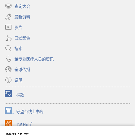
开
查询大会
（打
新
开
窗
最新资料
新
口）
窗
影片
口）
口述影像
搜索
给专业医疗人员的资讯
全球传播
说明
捐款
（打
开
新
守望台线上书库
（打
窗
开
口）
®
JW Hub
新
（打
窗
开