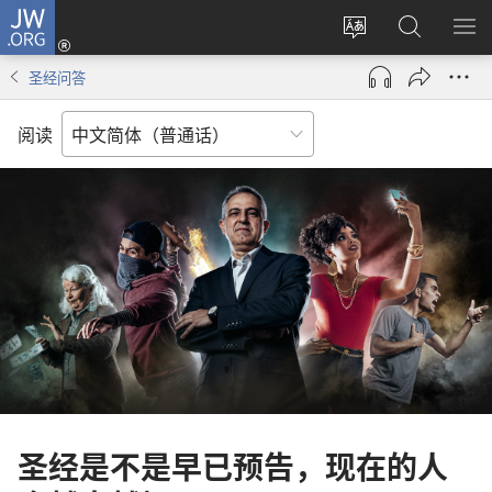
JW.ORG
登
录
更
搜
显
（打
改
索
示
圣经问答
开
网
JW.ORG
菜
新
站
单
阅读
窗
语
口）
言
圣经是不是早已预告，现在的人