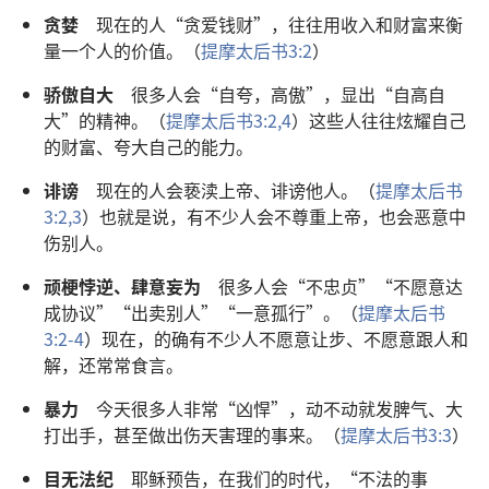
贪婪
现在的人“贪爱钱财”，往往用收入和财富来衡
量一个人的价值。（
提摩太后书3:2
）
骄傲自大
很多人会“自夸，高傲”，显出“自高自
大”的精神。（
提摩太后书3:2,
4
）这些人往往炫耀自己
的财富、夸大自己的能力。
诽谤
现在的人会亵渎上帝、诽谤他人。（
提摩太后书
3:2,3
）也就是说，有不少人会不尊重上帝，也会恶意中
伤别人。
顽梗悖逆、肆意妄为
很多人会“不忠贞”“不愿意达
成协议”“出卖别人”“一意孤行”。（
提摩太后书
3:2-4
）现在，的确有不少人不愿意让步、不愿意跟人和
解，还常常食言。
暴力
今天很多人非常“凶悍”，动不动就发脾气、大
打出手，甚至做出伤天害理的事来。（
提摩太后书3:3
）
目无法纪
耶稣预告，在我们的时代，“不法的事