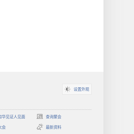
设置外观
和华见证人见面
查询聚会
（打
开
大会
最新资料
新