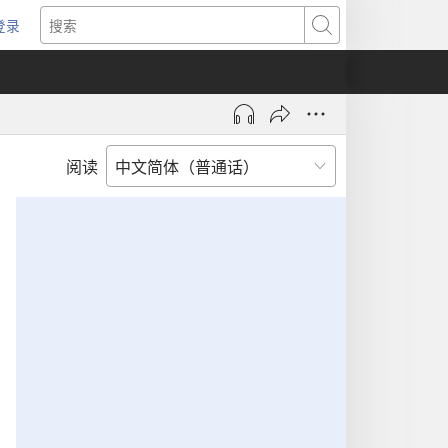
登录
（打
搜
开
索
新
窗
口）
阅读