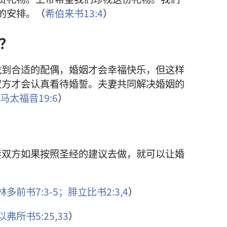
的安排。（
希伯来书13:4
）
？
找到合适的配偶，婚姻才会幸福快乐，但这样
双方才会认真看待婚誓。夫妻共同解决婚姻的
马太福音19:6
）
妻双方如果按照圣经的建议去做，就可以让婚
林多前书7:3-5；
腓立比书2:3,4
）
以弗所书5:25,
33
）