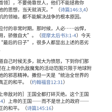
首领］，不要倚靠世人，他们不能拯救你
他的思想，当天就消灭。”（
诗篇146:3,4
）
机的领袖，都不能解决战争的根本原因。
应付的非常时期。那时候，人必……凶悍，
用，骄傲自大”。（
提摩太后书3:1-4
）今天
“最后的日子”，很多人都显出上述的恶劣
。
道自己时候无多，就大为愤怒，下到你们那
现在上帝的仇敌魔鬼的活动范围只限于地球附
他的邪恶精神。撒但一天是“统治全世界的
真正的和平。（
约翰福音12:31
）
上帝敌对的］王国全都打碎灭绝。这个王国
4
）上帝的王国——而不是世上的政府——
正的和平。（
诗篇145:16
）