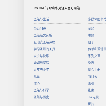
®
JW.ORG
/ 耶和华见证人官方网站
圣经与生活
多媒体图书
圣经问答
圣经
圣经经文选析
书籍
互动式圣经课程
册子
学习圣经的工具
传单和邀请
安宁与快乐
系列文章
婚姻与家庭
杂志
青年与少年
聚会手册
儿童
节目表
信心
索引
圣经与科学
指南
圣经与历史
JW电视
影片