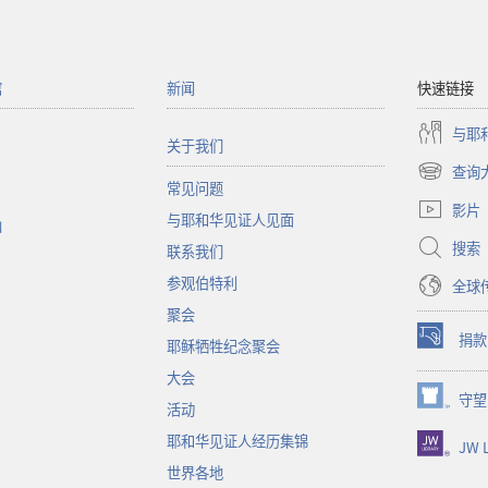
馆
新闻
快速链接
与耶
关于我们
查询
（打
常见问题
开
影片
与耶和华见证人见面
新
函
窗
搜索
联系我们
口）
参观伯特利
全球
聚会
捐款
耶稣牺牲纪念聚会
（打
开
大会
新
守望
（打
活动
窗
开
口）
耶和华见证人经历集锦
JW L
新
窗
世界各地