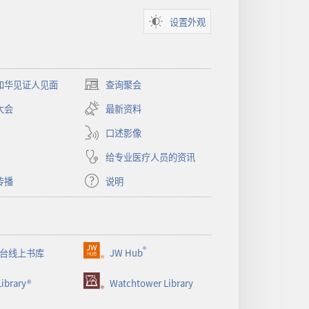
设置外观
和华见证人见面
查询聚会
（打
开
大会
最新资料
新
窗
口述影像
口）
给专业医疗人员的资讯
传播
说明
®
台线上书库
JW Hub
（打
开
ibrary®
Watchtower Library
新
窗