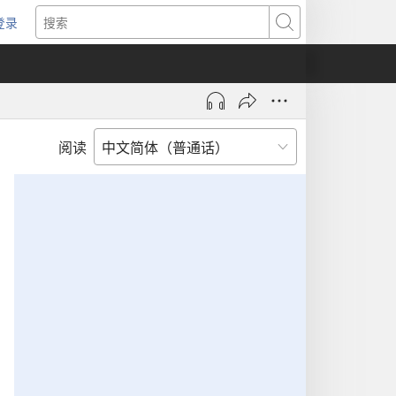
登录
（打
搜
开
索
新
窗
口）
阅读