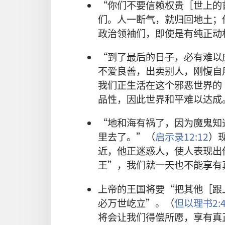
“你们不要信赖权贵［世上的
们。人一断气，就归回地土；
政治领袖们，即使是有纯正动
“到了最后的日子，必有难以
不爱良善，出卖别人，刚愎自
我们正生活在这个邪恶世界的
品性，因此世界和平难以达成
“地和海有祸了，因为魔鬼知
里去了。”（
启示录12:12
）
近，他正迷惑人，使人表现出
王”，我们就一天也不能享有
上帝的王国将要“把其他［跟
必万世屹立”。（
但以理书2:4
将会让我们得偿所愿，享有真