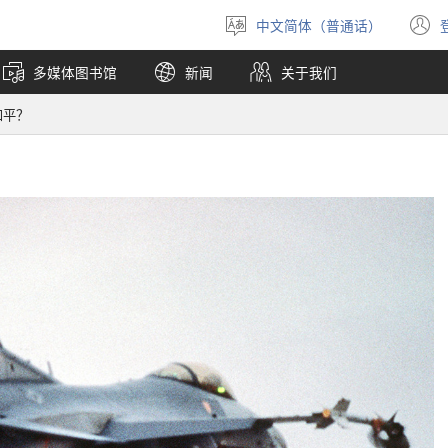
中文简体（普通话）
选
择
多媒体图书馆
新闻
关于我们
语
言
和平？