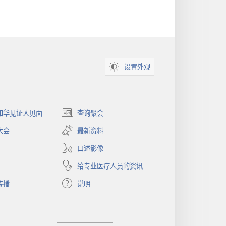
设置外观
和华见证人见面
查询聚会
（打
开
大会
最新资料
新
窗
口述影像
口）
给专业医疗人员的资讯
传播
说明