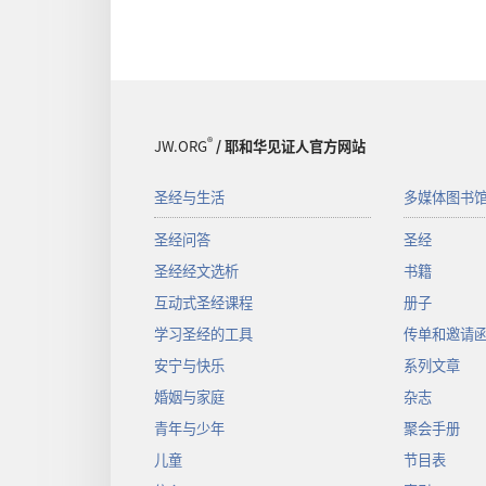
®
JW.ORG
/ 耶和华见证人官方网站
圣经与生活
多媒体图书
圣经问答
圣经
圣经经文选析
书籍
互动式圣经课程
册子
学习圣经的工具
传单和邀请
安宁与快乐
系列文章
婚姻与家庭
杂志
青年与少年
聚会手册
儿童
节目表