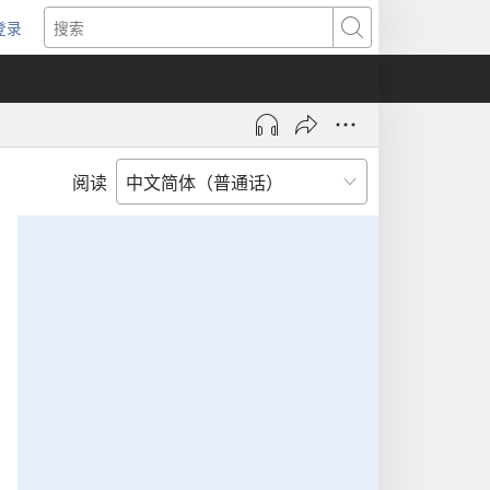
登录
（打
搜
开
索
新
窗
口）
阅读