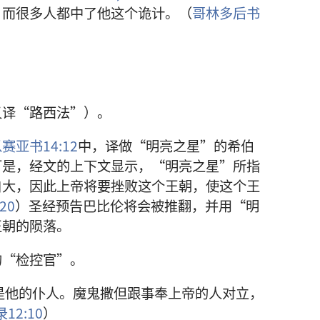
，而很多人都中了他这个诡计。（
哥林多后书
又译“路西法”）。
赛亚书14:12
中，译做“明亮之星”的希伯
可是，经文的上下文显示，“明亮之星”所指
自大，因此上帝将要挫败这个王朝，使这个王
-20
）圣经预告巴比伦将会被推翻，并用“明
王朝的陨落。
的“检控官”。
是他的仆人。魔鬼撒但跟事奉上帝的人对立，
12:10
）