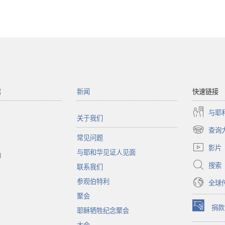
馆
新闻
快速链接
与耶
关于我们
查询
（打
常见问题
开
影片
与耶和华见证人见面
新
函
窗
搜索
联系我们
口）
参观伯特利
全球
聚会
捐款
耶稣牺牲纪念聚会
（打
开
大会