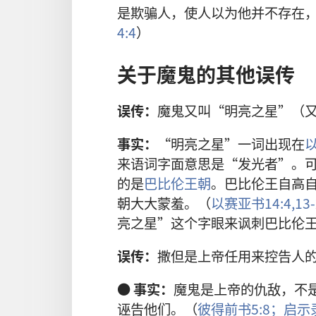
是欺骗人，使人以为他并不存在
4:4
）
关于魔鬼的其他误传
误传：
魔鬼又叫“明亮之星”（
事实：
“明亮之星”一词出现在
以
来语词字面意思是“发光者”。
的是
巴比伦王朝
。巴比伦王自高
朝大大蒙羞。（
以赛亚书14:4,
13
亮之星”这个字眼来讽刺巴比伦
误传：
撒但是上帝任用来控告人
●
事实：
魔鬼是上帝的仇敌，不
诬告他们。（
彼得前书5:8；
启示录