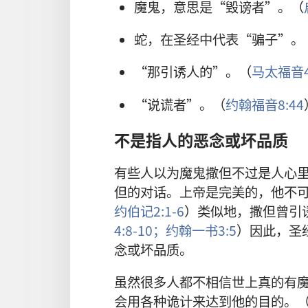
魔鬼，意思是“毁谤者”。（
蛇，在圣经中代表“骗子”。
“那引诱人的”。（
马太福音4
“说谎者”。（
约翰福音8:44
不是指人的恶念或坏品质
有些人以为魔鬼撒但不过是人心
但的对话。上帝是完美的，他不
约伯记2:1-6
）类似地，撒但曾引
4:8-10；
约翰一书3:5
）因此，圣
念或坏品质。
虽然很多人都不相信世上真的有
会用各种诡计来达到他的目的。