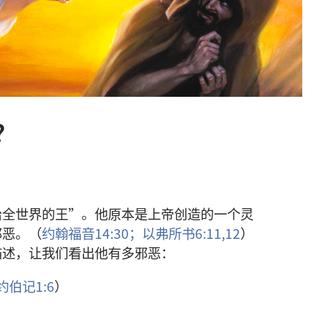
？
治全世界的王”。他原本是上帝创造的一个灵
邪恶。（
约翰福音14:30；
以弗所书6:11,12
）
描述，让我们看出他有多邪恶：
约伯记1:6
）