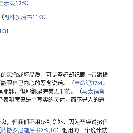
启示录12:9
）
（
哥林多后书11:3
）
:3
）
）
里的恶念或坏品质，可是圣经却记载上帝跟撒
可能跟自己内心的恶念说话。（
申命记32:4；
诱耶稣，但耶稣是完美无罪的。（
马太福音
经表明魔鬼是个真实的灵体，而不是人的恶
魔鬼，但我们不用感到意外，因为圣经说撒但
（
帖撒罗尼迦后书2:9,10
）他用的一个诡计就