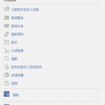
与耶和华见证人见面
查询聚会
（打
开
查询大会
（打
新
开
窗
最新资料
新
口）
窗
影片
口）
口述影像
搜索
给专业医疗人员的资讯
全球传播
说明
捐款
（打
开