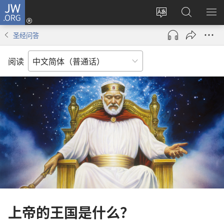
JW.ORG
登
录
更
搜
显
（打
改
索
示
圣经问答
开
网
JW.ORG
菜
新
站
单
阅读
窗
语
口）
言
上帝的王国是什么？