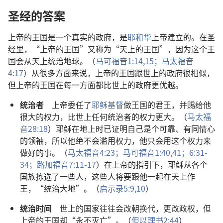
圣经的答案
上帝的王国是一个真实的政府，是
耶和华
上帝建立的。在圣
经里，“上帝的王国”又称为“天上的王国”，因为这个王
国会从天上统治地球。（
马可福音1:14,15；
马太福音
4:17
）从很多方面来说，上帝的王国跟世上的政府很相似，
但上帝的王国在每一方面都比世上的政府更优越。
统治者
上帝委任了
耶稣基督
做王国的君王，并赐给他
很大的权力，比世上任何统治者的权力更大。（
马太福
音28:18
）耶稣在地上时已证明自己是个可靠、有同情心
的领袖，所以他绝不会滥用权力，他只会用这个权力来
做好的事。（
马太福音4:23；
马可福音1:40,41；
6:31-
34；
路加福音7:11-17
）在上帝的指引下，耶稣从各个
国族拣选了一些人，这些人将要跟他一起在天上作
王，“统治大地”。（
启示录5:9,10
）
统治时间
世上的国家往往会改朝换代，更改政权，但
上帝的王国却“永不灭亡”。（
但以理书2:44
）