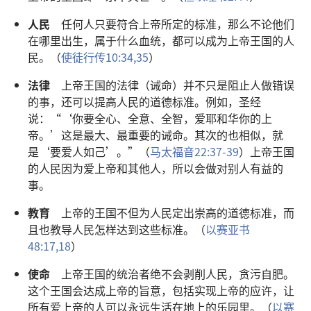
人民
任何人只要符合上帝所定的标准，那么不论他们
在哪里出生，属于什么血统，都可以成为上帝王国的人
民。（
使徒行传10:34,35
）
法律
上帝王国的法律（诫命）并不只是阻止人做错误
的事，还可以提高人民的道德标准。例如，圣经
说：“‘你要全心、全意、全智，爱耶和华你的上
帝。’这是最大、最重要的诫命。其次的也相似，就
是‘要爱人如己’。”（
马太福音22:37-39
）上帝王国
的人民因为爱上帝和其他人，所以会做对别人有益的
事。
教育
上帝的王国不但为人民定出崇高的道德标准，而
且也教导人民怎样达到这些标准。（
以赛亚书
48:17,18
）
使命
上帝王国的统治者绝不会剥削人民，贪污自肥。
这个王国会达成上帝的旨意，包括实现上帝的应许，让
所有爱上帝的人可以永远生活在地上的乐园里。（
以赛