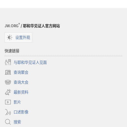
®
JW.ORG
/ 耶和华见证人官方网站
设置外观
快速链接
与耶和华见证人见面
查询聚会
（打
开
查询大会
（打
新
开
窗
最新资料
新
口）
窗
影片
口）
口述影像
搜索