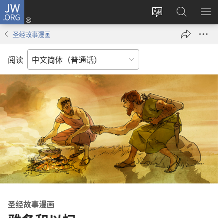
JW.ORG
登
录
更
搜
显
（打
改
索
示
圣经故事漫画
开
网
JW.ORG
菜
新
站
单
阅读
窗
语
口）
言
圣经故事漫画