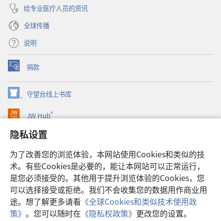
给专业医疗人员的资讯
全球传播
说明
捐款
（打
开
新
守望台线上书库
（打
窗
开
口）
®
JW Hub
新
（打
窗
开
隐私设置
口）
JW Library®
新
窗
为了改善您的浏览体验，本网站使用Cookies和类似的技
口）
Watchtower Library
术。有些Cookies是必要的，能让本网站可以正常运行，
是您必须接受的。其他用于提升浏览体验的Cookies，您
可以选择接受或拒绝。我们不会收集您的数据用作商业用
途。想了解更多请看
《全球Cookies和类似技术使用政
Copyright
© 2026 Watch Tower Bible and Tract Society of Pennsylvania.
策》
。您可以随时在
《隐私权政策》
更改您的设置。
使用条款
|
隐私权政策
|
隐私设置