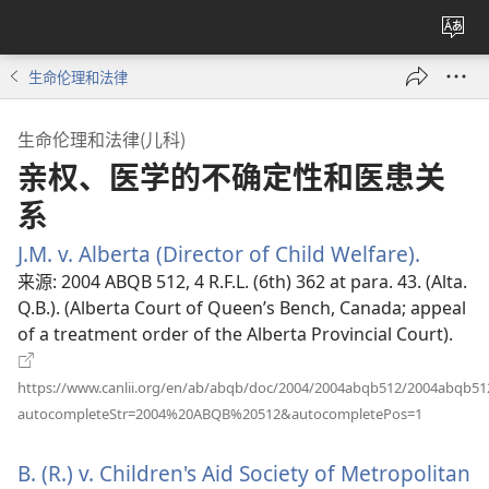
更
改
生命伦理和法律
网
站
生命伦理和法律(儿科)
语
亲权、医学的不确定性和医患关
言
系
J.M. v. Alberta (Director of Child Welfare).
（打
开
来源
‎: 2004 ABQB 512, 4 R.F.L. (6th) 362 at para. 43. (Alta.
新
Q.B.). (Alberta Court of Queen’s Bench, Canada; appeal
窗
of a treatment order of the Alberta Provincial Court).
口）
https://www.canlii.org/en/ab/abqb/doc/2004/2004abqb512/2004abqb51
（打
autocompleteStr=2004%20ABQB%20512&autocompletePos=1
开
新
B. (R.) v. Children's Aid Society of Metropolitan
窗