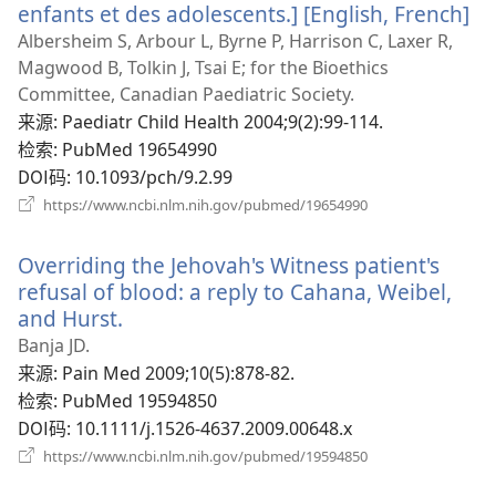
enfants et des adolescents.] [English, French]
（
开
Albersheim S, Arbour L, Byrne P, Harrison C, Laxer R,
新
Magwood B, Tolkin J, Tsai E; for the Bioethics
窗
Committee, Canadian Paediatric Society.
口
来源
‎: Paediatr Child Health 2004;9(2):99-114.
检索
‎: PubMed 19654990
DOI码
‎: 10.1093/pch/9.2.99
（打
https://www.ncbi.nlm.nih.gov/pubmed/19654990
开
新
Overriding the Jehovah's Witness patient's
窗
口）
refusal of blood: a reply to Cahana, Weibel,
and Hurst.
（打
开
Banja JD.
新
来源
‎: Pain Med 2009;10(5):878-82.
窗
检索
‎: PubMed 19594850
口）
DOI码
‎: 10.1111/j.1526-4637.2009.00648.x
（打
https://www.ncbi.nlm.nih.gov/pubmed/19594850
开
新