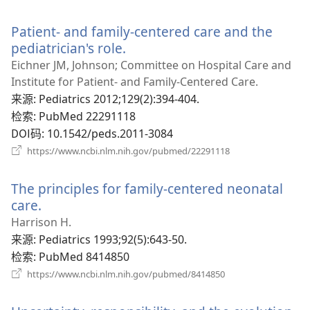
开
新
Patient- and family-centered care and the
窗
口）
pediatrician's role.
（打
开
Eichner JM, Johnson; Committee on Hospital Care and
新
Institute for Patient- and Family-Centered Care.
窗
来源
‎: Pediatrics 2012;129(2):394-404.
口）
检索
‎: PubMed 22291118
DOI码
‎: 10.1542/peds.2011-3084
（打
https://www.ncbi.nlm.nih.gov/pubmed/22291118
开
新
The principles for family-centered neonatal
窗
口）
care.
（打
开
Harrison H.
新
来源
‎: Pediatrics 1993;92(5):643-50.
窗
检索
‎: PubMed 8414850
口）
（打
https://www.ncbi.nlm.nih.gov/pubmed/8414850
开
新