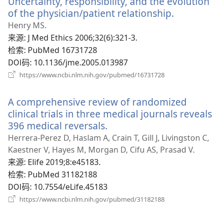
Uncertainty, responsibility, and the evolution
窗
口）
of the physician/patient relationship.
（打
开
Henry MS.
新
来源
‎: J Med Ethics 2006;32(6):321-3.
窗
检索
‎: PubMed 16731728
口）
DOI码
‎: 10.1136/jme.2005.013987
（打
https://www.ncbi.nlm.nih.gov/pubmed/16731728
开
新
A comprehensive review of randomized
窗
口）
clinical trials in three medical journals reveals
396 medical reversals.
（打
开
Herrera-Perez D, Haslam A, Crain T, Gill J, Livingston C,
新
Kaestner V, Hayes M, Morgan D, Cifu AS, Prasad V.
窗
来源
‎: Elife 2019;8:e45183.
口）
检索
‎: PubMed 31182188
DOI码
‎: 10.7554/eLife.45183
（打
https://www.ncbi.nlm.nih.gov/pubmed/31182188
开
新