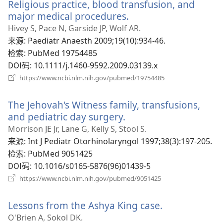
Religious practice, blood transfusion, and
窗
口）
major medical procedures.
（打
开
Hivey S, Pace N, Garside JP, Wolf AR.
新
来源
‎: Paediatr Anaesth 2009;19(10):934-46.
窗
检索
‎: PubMed 19754485
口）
DOI码
‎: 10.1111/j.1460-9592.2009.03139.x
（打
https://www.ncbi.nlm.nih.gov/pubmed/19754485
开
新
The Jehovah's Witness family, transfusions,
窗
口）
and pediatric day surgery.
（打
开
Morrison JE Jr, Lane G, Kelly S, Stool S.
新
来源
‎: Int J Pediatr Otorhinolaryngol 1997;38(3):197-205.
窗
检索
‎: PubMed 9051425
口）
DOI码
‎: 10.1016/s0165-5876(96)01439-5
（打
https://www.ncbi.nlm.nih.gov/pubmed/9051425
开
新
Lessons from the Ashya King case.
（打
窗
口）
开
O'Brien A, Sokol DK.