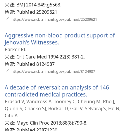
新
来源
‎: BMJ 2014;349:g5563.
窗
检索
‎: PubMed 25209621
口）
（打
https://www.ncbi.nlm.nih.gov/pubmed/25209621
开
新
Aggressive non-blood product support of
窗
口）
Jehovah's Witnesses.
（打
开
Parker RI.
新
来源
‎: Crit Care Med 1994;22(3):381-2.
窗
检索
‎: PubMed 8124987
口）
（打
https://www.ncbi.nlm.nih.gov/pubmed/8124987
开
新
A decade of reversal: an analysis of 146
窗
口）
contradicted medical practices.
（打
开
Prasad V, Vandross A, Toomey C, Cheung M, Rho J,
新
Quinn S, Chacko SJ, Borkar D, Gall V, Selvaraj S, Ho N,
窗
Cifu A.
口）
来源
‎: Mayo Clin Proc 2013;88(8):790-8.
检索
‎: PubMed 23871230