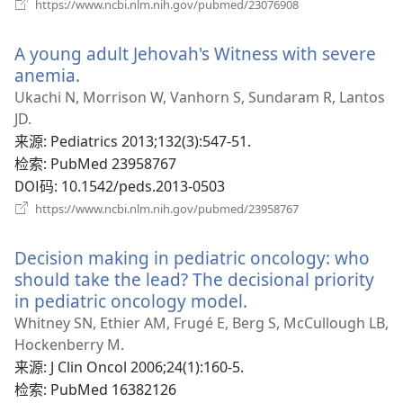
（打
https://www.ncbi.nlm.nih.gov/pubmed/23076908
开
新
A young adult Jehovah's Witness with severe
窗
口）
anemia.
（打
开
Ukachi N, Morrison W, Vanhorn S, Sundaram R, Lantos
新
JD.
窗
来源
‎: Pediatrics 2013;132(3):547-51.
口）
检索
‎: PubMed 23958767
DOI码
‎: 10.1542/peds.2013-0503
（打
https://www.ncbi.nlm.nih.gov/pubmed/23958767
开
新
Decision making in pediatric oncology: who
窗
口）
should take the lead? The decisional priority
in pediatric oncology model.
（打
开
Whitney SN, Ethier AM, Frugé E, Berg S, McCullough LB,
新
Hockenberry M.
窗
来源
‎: J Clin Oncol 2006;24(1):160-5.
口）
检索
‎: PubMed 16382126