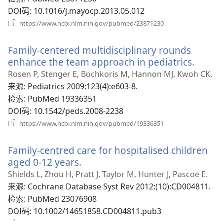
DOI码
‎: 10.1016/j.mayocp.2013.05.012
（打
https://www.ncbi.nlm.nih.gov/pubmed/23871230
开
新
Family-centered multidisciplinary rounds
窗
口）
enhance the team approach in pediatrics.
（打
开
Rosen P, Stenger E, Bochkoris M, Hannon MJ, Kwoh CK.
新
来源
‎: Pediatrics 2009;123(4):e603-8.
窗
检索
‎: PubMed 19336351
口）
DOI码
‎: 10.1542/peds.2008-2238
（打
https://www.ncbi.nlm.nih.gov/pubmed/19336351
开
新
Family-centred care for hospitalised children
窗
口）
aged 0-12 years.
（打
开
Shields L, Zhou H, Pratt J, Taylor M, Hunter J, Pascoe E.
新
来源
‎: Cochrane Database Syst Rev 2012;(10):CD004811.
窗
检索
‎: PubMed 23076908
口）
DOI码
‎: 10.1002/14651858.CD004811.pub3