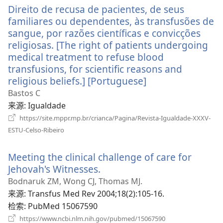
Direito de recusa de pacientes, de seus
窗
口）
familiares ou dependentes, às transfusões de
sangue, por razões científicas e convicções
religiosas. [The right of patients undergoing
medical treatment to refuse blood
transfusions, for scientific reasons and
religious beliefs.] [Portuguese]
（打
开
Bastos C
新
来源
‎: Igualdade
窗
https://site.mppr.mp.br/crianca/Pagina/Revista-Igualdade-XXXV-
口）
（打
ESTU-Celso-Ribeiro
开
新
Meeting the clinical challenge of care for
窗
口）
Jehovah's Witnesses.
（打
开
Bodnaruk ZM, Wong CJ, Thomas MJ.
新
来源
‎: Transfus Med Rev 2004;18(2):105-16.
窗
检索
‎: PubMed 15067590
口）
（打
https://www.ncbi.nlm.nih.gov/pubmed/15067590