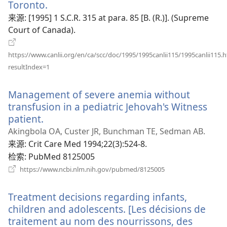
口）
Toronto.
（打
开
来源
‎: [1995] 1 S.C.R. 315 at para. 85 [B. (R.)]. (Supreme
新
Court of Canada).
窗
口）
https://www.canlii.org/en/ca/scc/doc/1995/1995canlii115/1995canlii115.
（打
resultIndex=1
开
新
Management of severe anemia without
窗
口）
transfusion in a pediatric Jehovah's Witness
patient.
（打
开
Akingbola OA, Custer JR, Bunchman TE, Sedman AB.
新
来源
‎: Crit Care Med 1994;22(3):524-8.
窗
检索
‎: PubMed 8125005
口）
（打
https://www.ncbi.nlm.nih.gov/pubmed/8125005
开
新
Treatment decisions regarding infants,
窗
口）
children and adolescents. [Les décisions de
traitement au nom des nourrissons, des