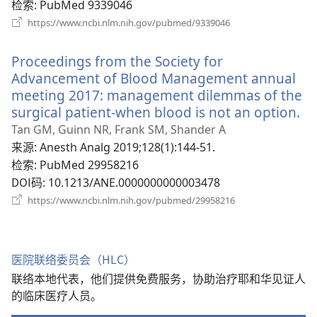
窗
检索
‎: PubMed 9339046
口）
（打
https://www.ncbi.nlm.nih.gov/pubmed/9339046
开
新
Proceedings from the Society for
窗
口）
Advancement of Blood Management annual
meeting 2017: management dilemmas of the
surgical patient-when blood is not an option.
（
开
Tan GM, Guinn NR, Frank SM, Shander A
新
来源
‎: Anesth Analg 2019;128(1):144-51.
窗
检索
‎: PubMed 29958216
口
DOI码
‎: 10.1213/ANE.0000000000003478
（打
https://www.ncbi.nlm.nih.gov/pubmed/29958216
开
新
窗
口）
医院联络委员会（HLC）
联络本地代表，他们提供免费服务，协助治疗耶和华见证人
的临床医疗人员。