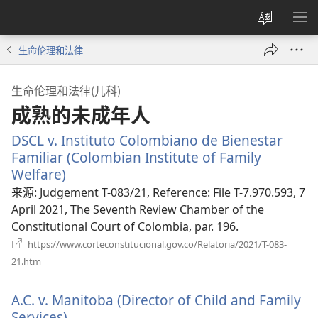
更
显
改
示
生命伦理和法律
网
菜
站
单
生命伦理和法律(儿科)
语
成熟的未成年人
言
DSCL v. Instituto Colombiano de Bienestar
Familiar (Colombian Institute of Family
Welfare)
（打
开
来源
‎: Judgement T-083/21, Reference: File T-7.970.593, 7
新
April 2021, The Seventh Review Chamber of the
窗
Constitutional Court of Colombia, par. 196.
口）
https://www.corteconstitucional.gov.co/Relatoria/2021/T-083-
（打
21.htm
开
新
A.C. v. Manitoba (Director of Child and Family
窗
口）
Services).
（打