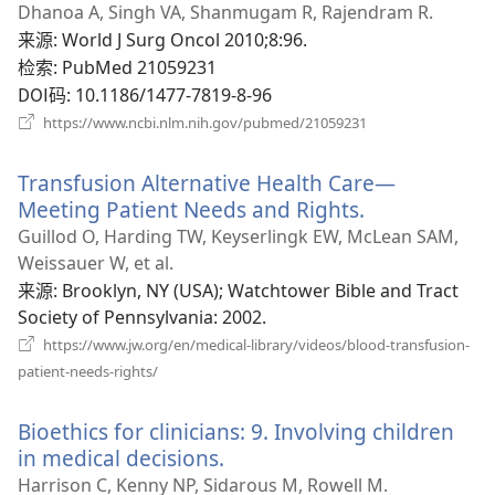
开
Dhanoa A, Singh VA, Shanmugam R, Rajendram R.
新
来源
‎: World J Surg Oncol 2010;8:96.
窗
检索
‎: PubMed 21059231
口）
DOI码
‎: 10.1186/1477-7819-8-96
（打
https://www.ncbi.nlm.nih.gov/pubmed/21059231
开
新
Transfusion Alternative Health Care—
窗
口）
Meeting Patient Needs and Rights.
（打
开
Guillod O, Harding TW, Keyserlingk EW, McLean SAM,
新
Weissauer W, et al.
窗
来源
‎: Brooklyn, NY (USA); Watchtower Bible and Tract
口）
Society of Pennsylvania: 2002.
https://www.jw.org/en/medical-library/videos/blood-transfusion-
（打
patient-needs-rights/
开
新
Bioethics for clinicians: 9. Involving children
窗
口）
in medical decisions.
（打
开
Harrison C, Kenny NP, Sidarous M, Rowell M.