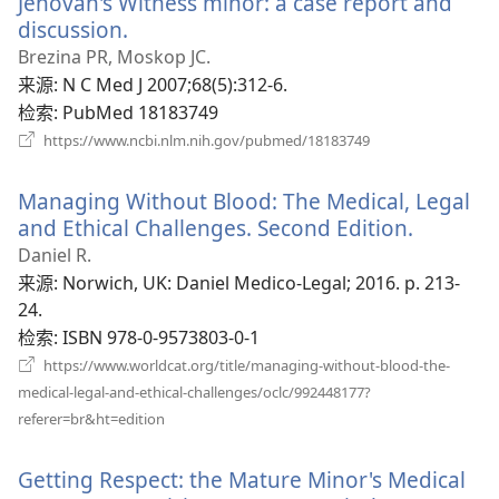
Jehovah's Witness minor: a case report and
discussion.
（打
开
Brezina PR, Moskop JC.
新
来源
‎: N C Med J 2007;68(5):312-6.
窗
检索
‎: PubMed 18183749
口）
（打
https://www.ncbi.nlm.nih.gov/pubmed/18183749
开
新
Managing Without Blood: The Medical, Legal
窗
口）
and Ethical Challenges. Second Edition.
（打
开
Daniel R.
新
来源
‎: Norwich, UK: Daniel Medico-Legal; 2016. p. 213-
窗
24.
口）
检索
‎: ISBN 978-0-9573803-0-1
https://www.worldcat.org/title/managing-without-blood-the-
medical-legal-and-ethical-challenges/oclc/992448177?
（打
referer=br&ht=edition
开
新
Getting Respect: the Mature Minor's Medical
窗
口）