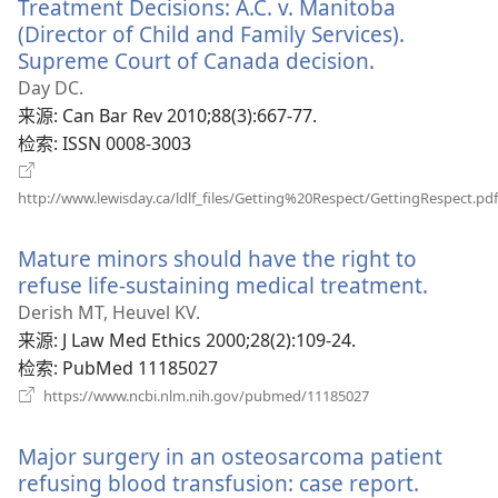
Treatment Decisions: A.C. v. Manitoba
(Director of Child and Family Services).
Supreme Court of Canada decision.
（打
开
Day DC.
新
来源
‎: Can Bar Rev 2010;88(3):667-77.
窗
检索
‎: ISSN 0008-3003
口）
http://www.lewisday.ca/ldlf_files/Getting%20Respect/GettingRespect.pdf
（打
开
Mature minors should have the right to
新
refuse life-sustaining medical treatment.
（打
窗
口）
开
Derish MT, Heuvel KV.
新
来源
‎: J Law Med Ethics 2000;28(2):109-24.
窗
检索
‎: PubMed 11185027
口）
（打
https://www.ncbi.nlm.nih.gov/pubmed/11185027
开
新
Major surgery in an osteosarcoma patient
窗
口）
refusing blood transfusion: case report.
（打