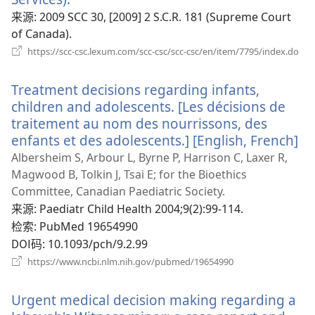
开
来源
‎: 2009 SCC 30, [2009] 2 S.C.R. 181 (Supreme Court
新
of Canada).
窗
（
https://scc-csc.lexum.com/scc-csc/scc-csc/en/item/7795/index.do
开
口）
新
Treatment decisions regarding infants,
窗
口
children and adolescents. [Les décisions de
traitement au nom des nourrissons, des
enfants et des adolescents.] [English, French]
（
开
Albersheim S, Arbour L, Byrne P, Harrison C, Laxer R,
新
Magwood B, Tolkin J, Tsai E; for the Bioethics
窗
Committee, Canadian Paediatric Society.
口
来源
‎: Paediatr Child Health 2004;9(2):99-114.
检索
‎: PubMed 19654990
DOI码
‎: 10.1093/pch/9.2.99
（打
https://www.ncbi.nlm.nih.gov/pubmed/19654990
开
新
Urgent medical decision making regarding a
窗
口）