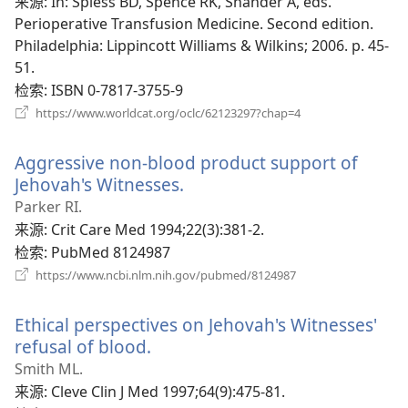
新
来源
‎: In: Spiess BD, Spence RK, Shander A, eds.
窗
Perioperative Transfusion Medicine. Second edition.
口）
Philadelphia: Lippincott Williams & Wilkins; 2006. p. 45-
51.
检索
‎: ISBN 0-7817-3755-9
（打
https://www.worldcat.org/oclc/62123297?chap=4
开
新
Aggressive non-blood product support of
窗
口）
Jehovah's Witnesses.
（打
开
Parker RI.
新
来源
‎: Crit Care Med 1994;22(3):381-2.
窗
检索
‎: PubMed 8124987
口）
（打
https://www.ncbi.nlm.nih.gov/pubmed/8124987
开
新
Ethical perspectives on Jehovah's Witnesses'
窗
口）
refusal of blood.
（打
开
Smith ML.
新
来源
‎: Cleve Clin J Med 1997;64(9):475-81.