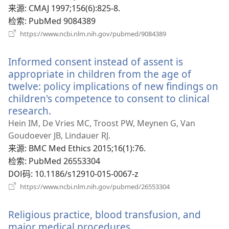
新
来源
‎: CMAJ 1997;156(6):825-8.
窗
检索
‎: PubMed 9084389
口）
（打
https://www.ncbi.nlm.nih.gov/pubmed/9084389
开
新
Informed consent instead of assent is
窗
口）
appropriate in children from the age of
twelve: policy implications of new findings on
children's competence to consent to clinical
research.
（打
开
Hein IM, De Vries MC, Troost PW, Meynen G, Van
新
Goudoever JB, Lindauer RJ.
窗
来源
‎: BMC Med Ethics 2015;16(1):76.
口）
检索
‎: PubMed 26553304
DOI码
‎: 10.1186/s12910-015-0067-z
（打
https://www.ncbi.nlm.nih.gov/pubmed/26553304
开
新
Religious practice, blood transfusion, and
窗
口）
major medical procedures.
（打