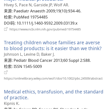
开
Hivey S, Pace N, Garside JP, Wolf AR.
新
来源
‎: Paediatr Anaesth 2009;19(10):934-46.
窗
检索
‎: PubMed 19754485
口）
DOI码
‎: 10.1111/j.1460-9592.2009.03139.x
（打
https://www.ncbi.nlm.nih.gov/pubmed/19754485
开
新
Treating children whose families are averse
窗
口）
to blood products: is it easier than we think?
（
开
Johnson L, Levine D, Baker J.
新
来源
‎: Pediatr Blood Cancer 2013;60 Suppl 2:S88.
窗
检索
‎: ISSN 1545-5009
口
（打
https://onlinelibrary.wiley.com/wol1/doi/10.1002/pbc.24509/abstract
开
新
Medical ethics, transfusion, and the standard
窗
口）
of practice.
（打
开
Kipnis K.