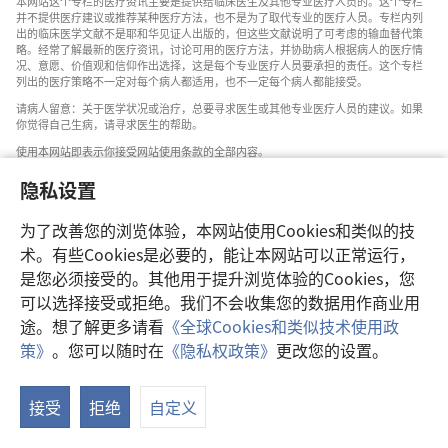
本网站这个专栏的医疗资讯主要是提供给临床医生及其他专业医疗人员的。这个专栏
并不提供医疗建议或推荐某种医疗方法，也不是为了取代专业的医疗人员。专栏内列
出的临床医学文献不是耶和华见证人出版的，但这些文献说明了可考虑的输血替代策
略。经常了解最新的医疗资讯，讨论可用的医疗方法，并协助病人根据病人的医疗情
况、意愿、价值观和信仰作出选择，这是每个专业医疗人员要承担的责任。这个专栏
列出的医疗策略不一定对每个病人都适用，也不一定每个病人都能接受。
请病人留意：关于医学状况或治疗，总要寻求医生或其他专业医疗人员的建议。如果
你觉得自己生病，请寻求医生的帮助。
使用本网站即表示你接受网站使用条款的全部内容。
隐私设置
为了改善您的浏览体验，本网站使用Cookies和类似的技
设置外观
术。有些Cookies是必要的，能让本网站可以正常运行，
是您必须接受的。其他用于提升浏览体验的Cookies，您
可以选择接受或拒绝。我们不会收集您的数据用作商业用
途。想了解更多请看
《全球Cookies和类似技术使用政
Copyright
© 2026 Watch Tower Bible and Tract Society of Pennsylvania.
策》
。您可以随时在
《隐私权政策》
更改您的设置。
使用条款
|
隐私权政策
|
隐私设置
接受
拒绝
自定义