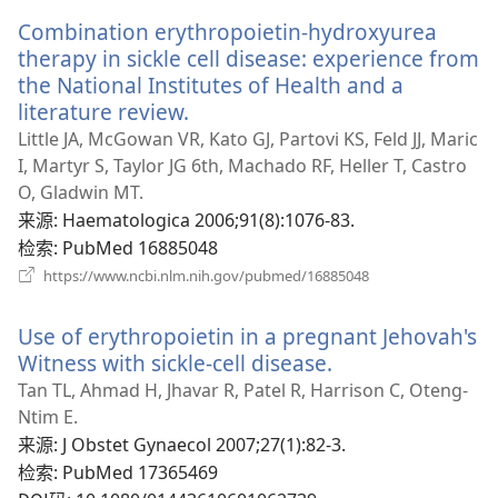
新
Combination erythropoietin-hydroxyurea
窗
口）
therapy in sickle cell disease: experience from
the National Institutes of Health and a
literature review.
（打
开
Little JA, McGowan VR, Kato GJ, Partovi KS, Feld JJ, Maric
新
I, Martyr S, Taylor JG 6th, Machado RF, Heller T, Castro
窗
O, Gladwin MT.
口）
来源
‎: Haematologica 2006;91(8):1076-83.
检索
‎: PubMed 16885048
（打
https://www.ncbi.nlm.nih.gov/pubmed/16885048
开
新
Use of erythropoietin in a pregnant Jehovah's
窗
口）
Witness with sickle-cell disease.
（打
开
Tan TL, Ahmad H, Jhavar R, Patel R, Harrison C, Oteng-
新
Ntim E.
窗
来源
‎: J Obstet Gynaecol 2007;27(1):82-3.
口）
检索
‎: PubMed 17365469