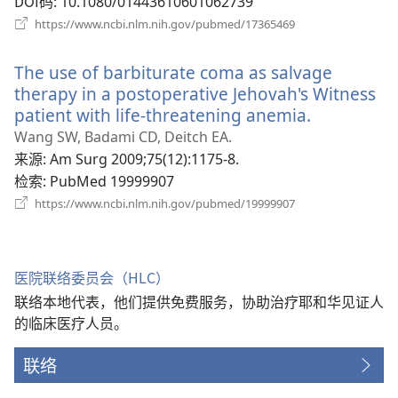
DOI码
‎: 10.1080/01443610601062739
（打
https://www.ncbi.nlm.nih.gov/pubmed/17365469
开
新
The use of barbiturate coma as salvage
窗
口）
therapy in a postoperative Jehovah's Witness
patient with life-threatening anemia.
（打
开
Wang SW, Badami CD, Deitch EA.
新
来源
‎: Am Surg 2009;75(12):1175-8.
窗
检索
‎: PubMed 19999907
口）
（打
https://www.ncbi.nlm.nih.gov/pubmed/19999907
开
新
窗
口）
医院联络委员会（HLC）
联络本地代表，他们提供免费服务，协助治疗耶和华见证人
的临床医疗人员。
联络