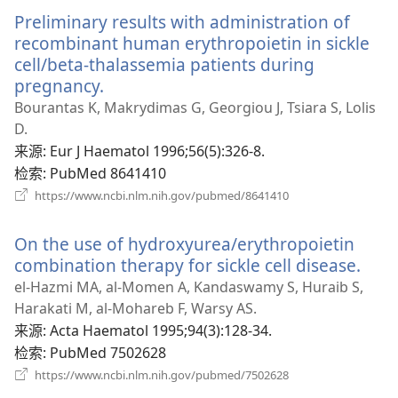
新
Preliminary results with administration of
窗
口）
recombinant human erythropoietin in sickle
cell/beta-thalassemia patients during
pregnancy.
（打
开
Bourantas K, Makrydimas G, Georgiou J, Tsiara S, Lolis
新
D.
窗
来源
‎: Eur J Haematol 1996;56(5):326-8.
口）
检索
‎: PubMed 8641410
（打
https://www.ncbi.nlm.nih.gov/pubmed/8641410
开
新
On the use of hydroxyurea/erythropoietin
窗
口）
combination therapy for sickle cell disease.
（打
开
el-Hazmi MA, al-Momen A, Kandaswamy S, Huraib S,
新
Harakati M, al-Mohareb F, Warsy AS.
窗
来源
‎: Acta Haematol 1995;94(3):128-34.
口）
检索
‎: PubMed 7502628
（打
https://www.ncbi.nlm.nih.gov/pubmed/7502628
开