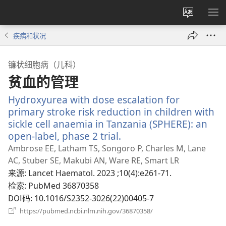
更
显
改
示
疾病和状况
网
菜
站
单
镰状细胞病（儿科）
语
贫血的管理
言
Hydroxyurea with dose escalation for
primary stroke risk reduction in children with
sickle cell anaemia in Tanzania (SPHERE): an
open-label, phase 2 trial.
（打
开
Ambrose EE, Latham TS, Songoro P, Charles M, Lane
新
AC, Stuber SE, Makubi AN, Ware RE, Smart LR
窗
来源
‎: Lancet Haematol. 2023 ;10(4):e261-71.
口）
检索
‎: PubMed 36870358
DOI码
‎: 10.1016/S2352-3026(22)00405-7
（打
https://pubmed.ncbi.nlm.nih.gov/36870358/
开