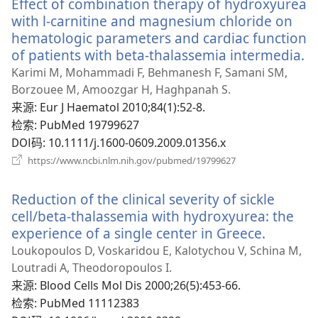
Effect of combination therapy of hydroxyurea
窗
口）
with l-carnitine and magnesium chloride on
hematologic parameters and cardiac function
of patients with beta-thalassemia intermedia.
（
开
Karimi M, Mohammadi F, Behmanesh F, Samani SM,
新
Borzouee M, Amoozgar H, Haghpanah S.
窗
来源
‎: Eur J Haematol 2010;84(1):52-8.
口
检索
‎: PubMed 19799627
DOI码
‎: 10.1111/j.1600-0609.2009.01356.x
（打
https://www.ncbi.nlm.nih.gov/pubmed/19799627
开
新
Reduction of the clinical severity of sickle
窗
口）
cell/beta-thalassemia with hydroxyurea: the
experience of a single center in Greece.
（打
开
Loukopoulos D, Voskaridou E, Kalotychou V, Schina M,
新
Loutradi A, Theodoropoulos I.
窗
来源
‎: Blood Cells Mol Dis 2000;26(5):453-66.
口）
检索
‎: PubMed 11112383