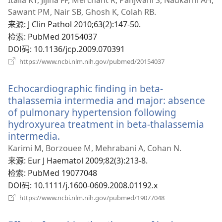
Italia KY, Jijina FF, Merchant R, Panjwani S, Nadkarni AH,
新
Sawant PM, Nair SB, Ghosh K, Colah RB.
窗
来源
‎: J Clin Pathol 2010;63(2):147-50.
口）
检索
‎: PubMed 20154037
DOI码
‎: 10.1136/jcp.2009.070391
（打
https://www.ncbi.nlm.nih.gov/pubmed/20154037
开
新
Echocardiographic finding in beta-
窗
口）
thalassemia intermedia and major: absence
of pulmonary hypertension following
hydroxyurea treatment in beta-thalassemia
intermedia.
（打
开
Karimi M, Borzouee M, Mehrabani A, Cohan N.
新
来源
‎: Eur J Haematol 2009;82(3):213-8.
窗
检索
‎: PubMed 19077048
口）
DOI码
‎: 10.1111/j.1600-0609.2008.01192.x
（打
https://www.ncbi.nlm.nih.gov/pubmed/19077048
开
新