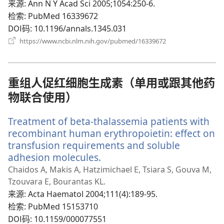
口）
来源
‎: Ann N Y Acad Sci 2005;1054:250-6.
检索
‎: PubMed 16339672
DOI码
‎: 10.1196/annals.1345.031
（打
https://www.ncbi.nlm.nih.gov/pubmed/16339672
开
新
窗
口）
重组人促红细胞生成素（单用或跟其他药
物联合使用）
Treatment of beta-thalassemia patients with
recombinant human erythropoietin: effect on
transfusion requirements and soluble
adhesion molecules.
（打
开
Chaidos A, Makis A, Hatzimichael E, Tsiara S, Gouva M,
新
Tzouvara E, Bourantas KL.
窗
来源
‎: Acta Haematol 2004;111(4):189-95.
口）
检索
‎: PubMed 15153710
DOI码
‎: 10.1159/000077551