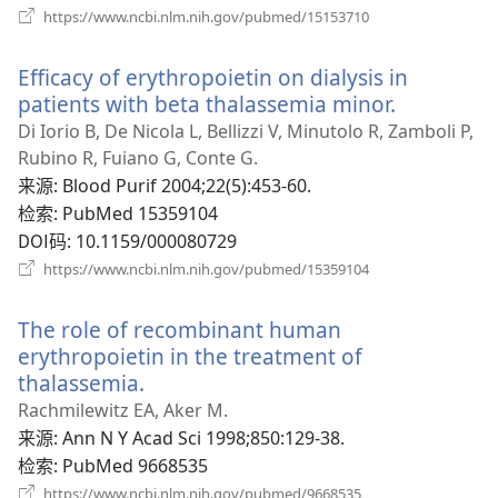
（打
https://www.ncbi.nlm.nih.gov/pubmed/15153710
开
新
Efficacy of erythropoietin on dialysis in
窗
口）
patients with beta thalassemia minor.
（打
开
Di Iorio B, De Nicola L, Bellizzi V, Minutolo R, Zamboli P,
新
Rubino R, Fuiano G, Conte G.
窗
来源
‎: Blood Purif 2004;22(5):453-60.
口）
检索
‎: PubMed 15359104
DOI码
‎: 10.1159/000080729
（打
https://www.ncbi.nlm.nih.gov/pubmed/15359104
开
新
The role of recombinant human
窗
口）
erythropoietin in the treatment of
thalassemia.
（打
开
Rachmilewitz EA, Aker M.
新
来源
‎: Ann N Y Acad Sci 1998;850:129-38.
窗
检索
‎: PubMed 9668535
口）
（打
https://www.ncbi.nlm.nih.gov/pubmed/9668535