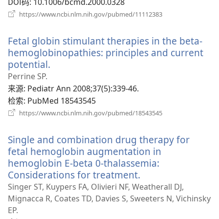
DOI码
‎: 10.1006/bcmd.2000.0328
（打
https://www.ncbi.nlm.nih.gov/pubmed/11112383
开
新
Fetal globin stimulant therapies in the beta-
窗
口）
hemoglobinopathies: principles and current
potential.
（打
开
Perrine SP.
新
来源
‎: Pediatr Ann 2008;37(5):339-46.
窗
检索
‎: PubMed 18543545
口）
（打
https://www.ncbi.nlm.nih.gov/pubmed/18543545
开
新
Single and combination drug therapy for
窗
口）
fetal hemoglobin augmentation in
hemoglobin E-beta 0-thalassemia:
Considerations for treatment.
（打
开
Singer ST, Kuypers FA, Olivieri NF, Weatherall DJ,
新
Mignacca R, Coates TD, Davies S, Sweeters N, Vichinsky
窗
EP.