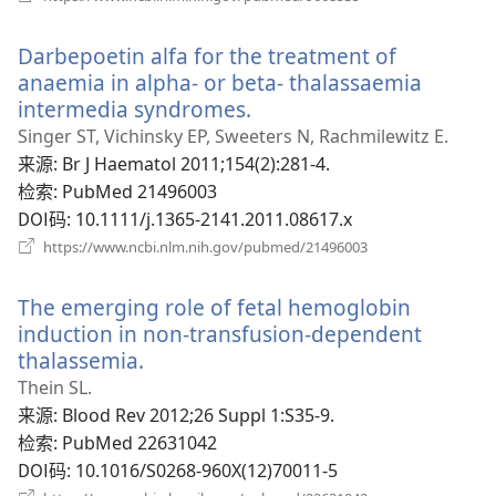
开
新
Darbepoetin alfa for the treatment of
窗
口）
anaemia in alpha- or beta- thalassaemia
intermedia syndromes.
（打
开
Singer ST, Vichinsky EP, Sweeters N, Rachmilewitz E.
新
来源
‎: Br J Haematol 2011;154(2):281-4.
窗
检索
‎: PubMed 21496003
口）
DOI码
‎: 10.1111/j.1365-2141.2011.08617.x
（打
https://www.ncbi.nlm.nih.gov/pubmed/21496003
开
新
The emerging role of fetal hemoglobin
窗
口）
induction in non-transfusion-dependent
thalassemia.
（打
开
Thein SL.
新
来源
‎: Blood Rev 2012;26 Suppl 1:S35-9.
窗
检索
‎: PubMed 22631042
口）
DOI码
‎: 10.1016/S0268-960X(12)70011-5
（打