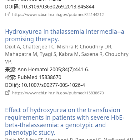
DOI码
‎: 10.3109/03630269.2013.845844
（打
https://www.ncbi.nlm.nih.gov/pubmed/24144212
开
新
Hydroxyurea in thalassemia intermedia--a
窗
口）
promising therapy.
（打
开
Dixit A, Chatterjee TC, Mishra P, Choudhry DR,
新
Mahapatra M, Tyagi S, Kabra M, Saxena R, Choudhry
窗
VP.
口）
来源
‎: Ann Hematol 2005;84(7):441-6.
检索
‎: PubMed 15838670
DOI码
‎: 10.1007/s00277-005-1026-4
（打
https://www.ncbi.nlm.nih.gov/pubmed/15838670
开
新
Effect of hydroxyurea on the transfusion
窗
口）
requirements in patients with severe HbE-
beta-thalassaemia: a genotypic and
phenotypic study.
（打
开