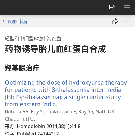
更
显
改
示
疾病和状况
网
菜
站
单
轻型和中间型Β地中海贫血
语
药物诱导胎儿血红蛋白合成
言
羟基脲治疗
Optimizing the dose of hydroxyurea therapy
for patients with β-thalassemia intermedia
(Hb E-β-thalassemia): a single center study
from eastern India.
（打
开
Bohara VV, Ray S, Chakrabarti P, Ray SS, Nath UK,
新
Chaudhuri U.
窗
来源
‎: Hemoglobin 2014;38(1):44-8.
口）
检索
‎: PubMed 24144212