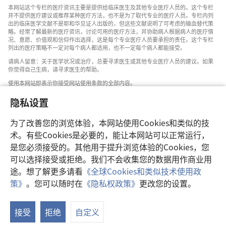
本网站这个专栏的医疗资讯主要是提供给临床医生及其他专业医疗人员的。这个专栏
并不提供医疗建议或推荐某种医疗方法，也不是为了取代专业的医疗人员。专栏内列
出的临床医学文献不是耶和华见证人出版的，但这些文献说明了可考虑的输血替代策
略。经常了解最新的医疗资讯，讨论可用的医疗方法，并协助病人根据病人的医疗情
况、意愿、价值观和信仰作出选择，这是每个专业医疗人员要承担的责任。这个专栏
列出的医疗策略不一定对每个病人都适用，也不一定每个病人都能接受。
请病人留意：关于医学状况或治疗，总要寻求医生或其他专业医疗人员的建议。如果
你觉得自己生病，请寻求医生的帮助。
使用本网站即表示你接受网站使用条款的全部内容。
隐私设置
为了改善您的浏览体验，本网站使用Cookies和类似的技
设置外观
术。有些Cookies是必要的，能让本网站可以正常运行，
是您必须接受的。其他用于提升浏览体验的Cookies，您
可以选择接受或拒绝。我们不会收集您的数据用作商业用
途。想了解更多请看
《全球Cookies和类似技术使用政
Copyright
© 2026 Watch Tower Bible and Tract Society of Pennsylvania.
策》
。您可以随时在
《隐私权政策》
更改您的设置。
使用条款
|
隐私权政策
|
隐私设置
接受
拒绝
自定义