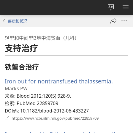
更
显
改
示
疾病和状况
网
菜
站
单
轻型和中间型Β地中海贫血（儿科）
语
支持治疗
言
铁螯合治疗
Iron out for nontransfused thalassemia.
（打
开
Marks PW.
新
来源
‎: Blood 2012;120(5):928-9.
窗
检索
‎: PubMed 22859709
口）
DOI码
‎: 10.1182/blood-2012-06-433227
（打
https://www.ncbi.nlm.nih.gov/pubmed/22859709
开
新