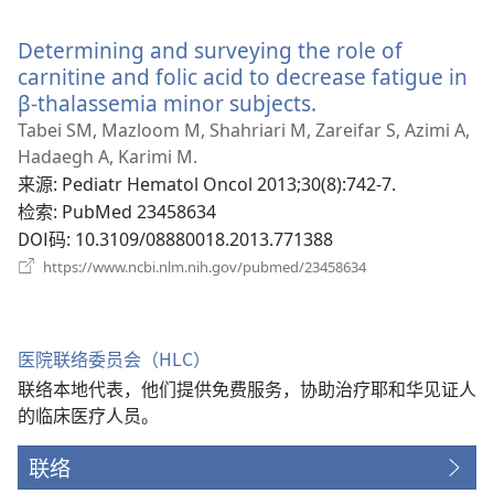
开
新
Determining and surveying the role of
窗
口）
carnitine and folic acid to decrease fatigue in
β-thalassemia minor subjects.
（打
开
Tabei SM, Mazloom M, Shahriari M, Zareifar S, Azimi A,
新
Hadaegh A, Karimi M.
窗
来源
‎: Pediatr Hematol Oncol 2013;30(8):742-7.
口）
检索
‎: PubMed 23458634
DOI码
‎: 10.3109/08880018.2013.771388
（打
https://www.ncbi.nlm.nih.gov/pubmed/23458634
开
新
窗
口）
医院联络委员会（HLC）
联络本地代表，他们提供免费服务，协助治疗耶和华见证人
的临床医疗人员。
联络