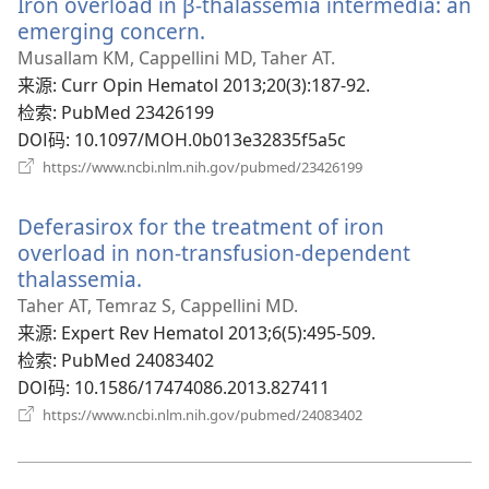
Iron overload in β-thalassemia intermedia: an
窗
口）
emerging concern.
（打
开
Musallam KM, Cappellini MD, Taher AT.
新
来源
‎: Curr Opin Hematol 2013;20(3):187-92.
窗
检索
‎: PubMed 23426199
口）
DOI码
‎: 10.1097/MOH.0b013e32835f5a5c
（打
https://www.ncbi.nlm.nih.gov/pubmed/23426199
开
新
Deferasirox for the treatment of iron
窗
口）
overload in non-transfusion-dependent
thalassemia.
（打
开
Taher AT, Temraz S, Cappellini MD.
新
来源
‎: Expert Rev Hematol 2013;6(5):495-509.
窗
检索
‎: PubMed 24083402
口）
DOI码
‎: 10.1586/17474086.2013.827411
（打
https://www.ncbi.nlm.nih.gov/pubmed/24083402
开
新
窗