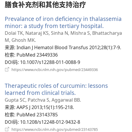
口）
膳食补充剂和其他支持治疗
Prevalance of iron deficiency in thalassemia
minor: a study from tertiary hospital.
（打
开
Dolai TK, Nataraj KS, Sinha N, Mishra S, Bhattacharya
新
M, Ghosh MK.
窗
来源
‎: Indian J Hematol Blood Transfus 2012;28(1):7-9.
口）
检索
‎: PubMed 23449336
DOI码
‎: 10.1007/s12288-011-0088-9
（打
https://www.ncbi.nlm.nih.gov/pubmed/23449336
开
新
Therapeutic roles of curcumin: lessons
窗
口）
learned from clinical trials.
（打
开
Gupta SC, Patchva S, Aggarwal BB.
新
来源
‎: AAPS J 2013;15(1):195-218.
窗
检索
‎: PubMed 23143785
口）
DOI码
‎: 10.1208/s12248-012-9432-8
（打
https://www.ncbi.nlm.nih.gov/pubmed/23143785