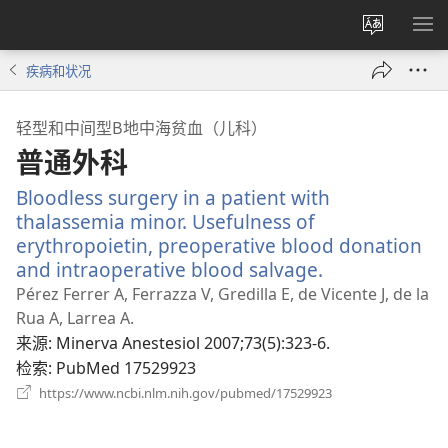
更
显
改
示
疾病和状况
网
菜
站
单
轻型和中间型Β地中海贫血（儿科）
语
普通外科
言
Bloodless surgery in a patient with
thalassemia minor. Usefulness of
erythropoietin, preoperative blood donation
and intraoperative blood salvage.
（打
开
Pérez Ferrer A, Ferrazza V, Gredilla E, de Vicente J, de la
新
Rua A, Larrea A.
窗
来源
‎: Minerva Anestesiol 2007;73(5):323-6.
口）
检索
‎: PubMed 17529923
（打
https://www.ncbi.nlm.nih.gov/pubmed/17529923
开
新
窗