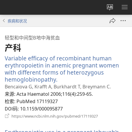
更
显
改
示
疾病和状况
网
菜
站
单
轻型和中间型Β地中海贫血
语
产科
言
Variable efficacy of recombinant human
erythropoietin in anemic pregnant women
with different forms of heterozygous
hemoglobinopathy.
（打
开
Bencaiova G, Krafft A, Burkhardt T, Breymann C.
新
来源
‎: Acta Haematol 2006;116(4):259-65.
窗
检索
‎: PubMed 17119327
口）
DOI码
‎: 10.1159/000095877
（打
https://www.ncbi.nlm.nih.gov/pubmed/17119327
开
新
窗