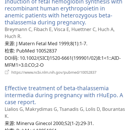
Induction of fetal hemoglobin synthesis with
窗
口）
recombinant human erythropoietin in
anemic patients with heterozygous beta-
thalassemia during pregnancy.
（打
开
Breymann C, Fibach E, Visca E, Huettner C, Huch A,
新
Huch R.
窗
来源
‎: J Matern Fetal Med 1999;8(1):1-7.
口）
检索
‎: PubMed 10052837
DOI码
‎: 10.1002/(SICI)1520-6661(199901/02)8:1<1::AID-
MFM1>3.0.CO;2-O
（打
https://www.ncbi.nlm.nih.gov/pubmed/10052837
开
新
Effective treatment of beta-thalassemia
窗
口）
intermedia during pregnancy with rHuEpo. A
case report.
（打
开
Lialios G, Makrydimas G, Tsanadis G, Lolis D, Bourantas
新
K.
窗
来源
‎: Minerva Ginecol 2000;52(1-2):29-31.
口）