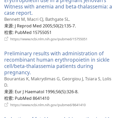
Erythropoietin use in a pregnant Jehovah's
口）
Witness with anemia and beta-thalassemia: a
case report.
（打
开
Bennett M, Macri CJ, Bathgate SL.
新
来源
‎: J Reprod Med 2005;50(2):135-7.
窗
检索
‎: PubMed 15755051
口）
（打
https://www.ncbi.nlm.nih.gov/pubmed/15755051
开
新
Preliminary results with administration of
窗
口）
recombinant human erythropoietin in sickle
cell/beta-thalassemia patients during
pregnancy.
（打
开
Bourantas K, Makrydimas G, Georgiou J, Tsiara S, Lolis
新
D.
窗
来源
‎: Eur J Haematol 1996;56(5):326-8.
口）
检索
‎: PubMed 8641410
（打
https://www.ncbi.nlm.nih.gov/pubmed/8641410
开
新