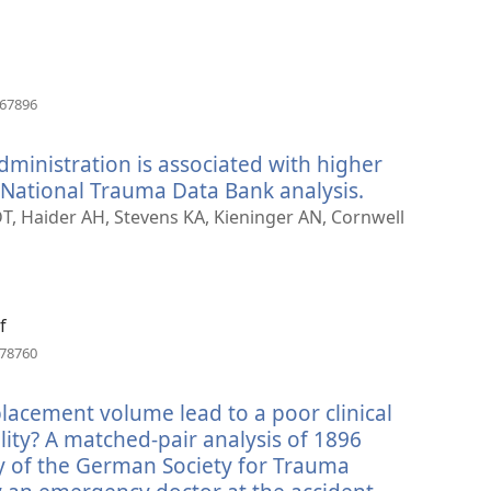
口）
（打
667896
开
新
dministration is associated with higher
窗
口）
a National Trauma Data Bank analysis.
（打
开
DT, Haider AH, Stevens KA, Kieninger AN, Cornwell
新
窗
口）
f
（打
178760
开
新
lacement volume lead to a poor clinical
窗
口）
ity? A matched-pair analysis of 1896
y of the German Society for Trauma