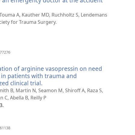
an emergency doctor at the accident
 Touma A, Kauther MD, Ruchholtz S, Lendemans
iety for Trauma Surgery.
（打
377276
开
新
ation of arginine vasopressin on need
窗
口）
 in patients with trauma and
 clinical trial.
（打
开
Smith B, Martin N, Seamon M, Shiroff A, Raza S,
新
C, Abella B, Reilly P
窗
3.
口）
（打
461138
开