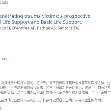
（打
092256
开
新
penetrating trauma victims: a prospective
窗
口）
ife Support and Basic Life Support.
（打
开
lp H, D'Andrea AP, Pathak AS, Santora TA,
新
窗
口）
（打
391450
开
新
窗
口）
生及其他专业医疗人员的。这个专栏并不提供医疗建议或推荐某种医疗方法，也
献说明了可考虑的输血替代策略。经常了解最新的医疗资讯，讨论可用的医疗方
承担的责任。这个专栏列出的医疗策略不一定对每个病人都适用，也不一定每个
生或其他专业医疗人员的建议。如果你觉得自己生病，请寻求医生的帮助。
容。