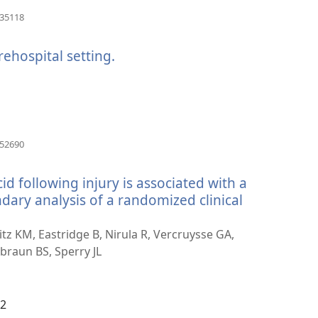
（打
035118
开
新
rehospital setting.
（打
窗
口）
开
新
窗
口）
（打
652690
开
新
id following injury is associated with a
窗
口）
ndary analysis of a randomized clinical
eitz KM, Eastridge B, Nirula R, Vercruysse GA,
braun BS, Sperry JL
02