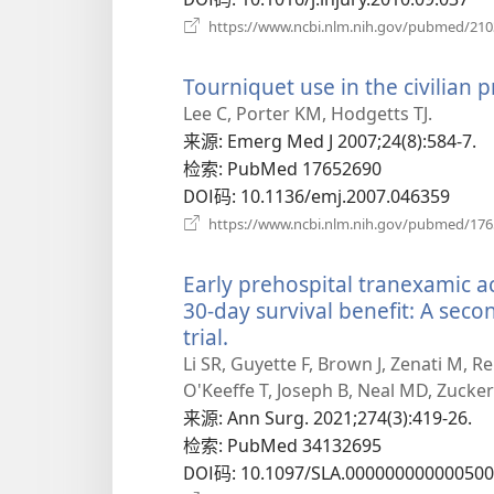
https://www.ncbi.nlm.nih.gov/pubmed/21
Tourniquet use in the civilian p
Lee C, Porter KM, Hodgetts TJ.
来源
‎: Emerg Med J 2007;24(8):584-7.
检索
‎: PubMed 17652690
DOI码
‎: 10.1136/emj.2007.046359
https://www.ncbi.nlm.nih.gov/pubmed/17
Early prehospital tranexamic ac
30-day survival benefit: A seco
trial.
（打
开
Li SR, Guyette F, Brown J, Zenati M, R
新
O'Keeffe T, Joseph B, Neal MD, Zucker
窗
来源
‎: Ann Surg. 2021;274(3):419-26.
口）
检索
‎: PubMed 34132695
DOI码
‎: 10.1097/SLA.00000000000050