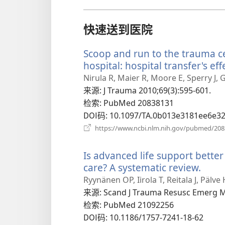
快速送到医院
Scoop and run to the trauma cen
hospital: hospital transfer's eff
Nirula R, Maier R, Moore E, Sperry J, G
来源
‎: J Trauma 2010;69(3):595-601.
检索
‎: PubMed 20838131
DOI码
‎: 10.1097/TA.0b013e3181ee6e3
https://www.ncbi.nlm.nih.gov/pubmed/20
Is advanced life support better
care? A systematic review.
（打
开
Ryynänen OP, Iirola T, Reitala J, Pälve
新
来源
‎: Scand J Trauma Resusc Emerg 
窗
检索
‎: PubMed 21092256
口）
DOI码
‎: 10.1186/1757-7241-18-62