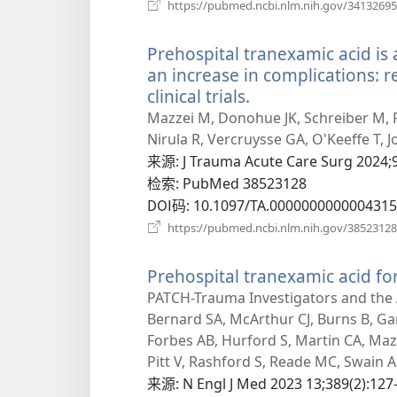
https://pubmed.ncbi.nlm.nih.gov/34132695
Prehospital tranexamic acid is 
an increase in complications:
clinical trials.
（打
开
Mazzei M, Donohue JK, Schreiber M, Ro
新
Nirula R, Vercruysse GA, O'Keeffe T, 
窗
来源
‎: J Trauma Acute Care Surg 2024;
口）
检索
‎: PubMed 38523128
DOI码
‎: 10.1097/TA.0000000000004315
https://pubmed.ncbi.nlm.nih.gov/38523128
Prehospital tranexamic acid fo
PATCH-Trauma Investigators and the A
Bernard SA, McArthur CJ, Burns B, G
Forbes AB, Hurford S, Martin CA, Mazu
Pitt V, Rashford S, Reade MC, Swain A
来源
‎: N Engl J Med 2023 13;389(2):127