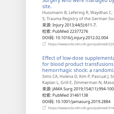
Surgery who were managed by 
site.
（打
开
Hussmann B, Lefering R, Waydhas C,
新
S; Trauma Registry of the German Soc
窗
来源
‎: Injury 2013;44(5):611-7.
口）
检索
‎: PubMed 22377276
DOI码
‎: 10.1016/j.injury.2012.02.004
https://www.ncbi.nlm.nih.gov/pubmed/22
Effect of low-dose supplement
for blood product transfusions
hemorrhagic shock: a randomized
Sims CA, Holena D, Kim P, Pascual J, 
Kaplan L, Grill E, Zimmerman N, Mason 
来源
‎: JAMA Surg 2019;154(11):994-100
检索
‎: PubMed 31461138
DOI码
‎: 10.1001/jamasurg.2019.2884
https://www.ncbi.nlm.nih.gov/pubmed/31