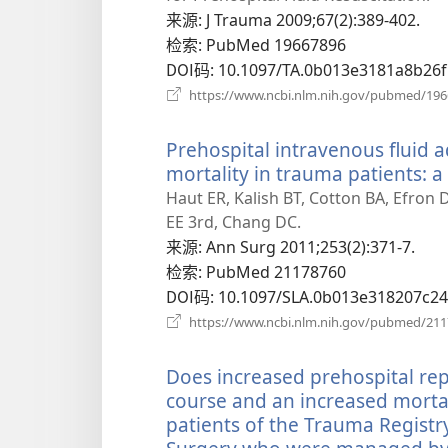
来源
‎: J Trauma 2009;67(2):389-402.
检索
‎: PubMed 19667896
DOI码
‎: 10.1097/TA.0b013e3181a8b26f
https://www.ncbi.nlm.nih.gov/pubmed/19
Prehospital intravenous fluid a
mortality in trauma patients: 
Haut ER, Kalish BT, Cotton BA, Efron 
EE 3rd, Chang DC.
来源
‎: Ann Surg 2011;253(2):371-7.
检索
‎: PubMed 21178760
DOI码
‎: 10.1097/SLA.0b013e318207c24
https://www.ncbi.nlm.nih.gov/pubmed/21
Does increased prehospital rep
course and an increased mortal
patients of the Trauma Registr