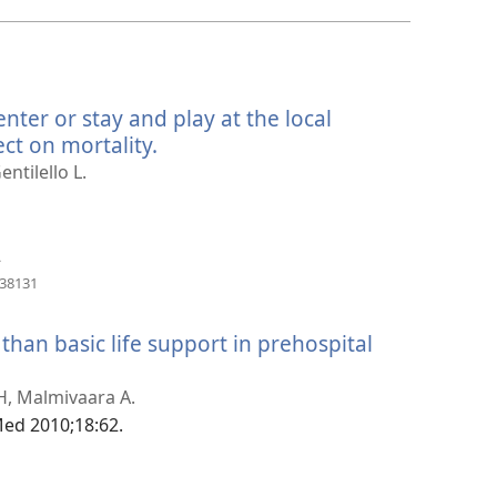
新
窗
口）
ter or stay and play at the local
ect on mortality.
（打
开
entilello L.
新
窗
口）
2
（打
838131
开
新
 than basic life support in prehospital
窗
口）
 H, Malmivaara A.
Med 2010;18:62.