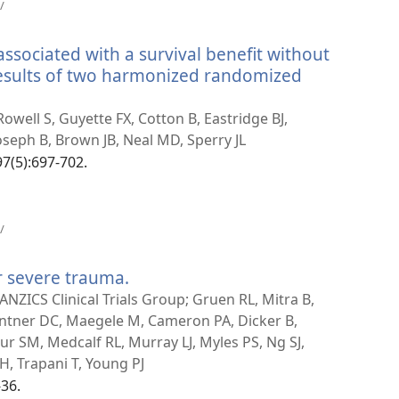
（打
/
开
新
associated with a survival benefit without
窗
口）
 results of two harmonized randomized
well S, Guyette FX, Cotton B, Eastridge BJ,
Joseph B, Brown JB, Neal MD, Sperry JL
97(5):697-702.
（打
/
开
新
r severe trauma.
（打
窗
口）
开
NZICS Clinical Trials Group; Gruen RL, Mitra B,
新
antner DC, Maegele M, Cameron PA, Dicker B,
窗
r SM, Medcalf RL, Murray LJ, Myles PS, Ng SJ,
口）
H, Trapani T, Young PJ
-36.