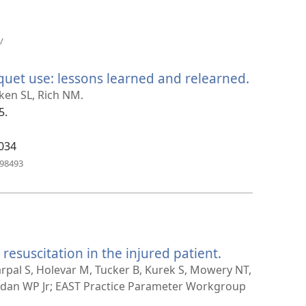
（打
/
开
新
uet use: lessons learned and relearned.
（打
窗
口）
开
nken SL, Rich NM.
新
5.
窗
口）
.034
（打
798493
开
新
窗
口）
 resuscitation in the injured patient.
（打
开
arpal S, Holevar M, Tucker B, Kurek S, Mowery NT,
新
rdan WP Jr; EAST Practice Parameter Workgroup
窗