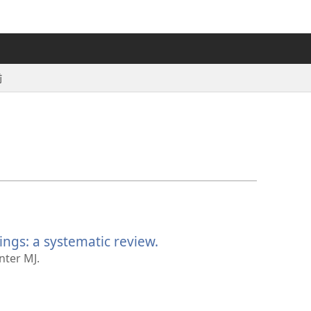
前
ings: a systematic review.
（打
开
nter MJ.
新
窗
口）