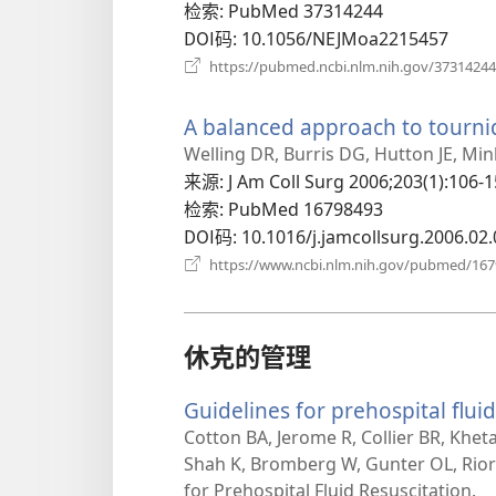
检索
‎: PubMed 37314244
DOI码
‎: 10.1056/NEJMoa2215457
https://pubmed.ncbi.nlm.nih.gov/37314244
A balanced approach to tourniq
Welling DR, Burris DG, Hutton JE, Mi
来源
‎: J Am Coll Surg 2006;203(1):106-1
检索
‎: PubMed 16798493
DOI码
‎: 10.1016/j.jamcollsurg.2006.02
https://www.ncbi.nlm.nih.gov/pubmed/16
休克的管理
Guidelines for prehospital fluid
Cotton BA, Jerome R, Collier BR, Khet
Shah K, Bromberg W, Gunter OL, Rio
for Prehospital Fluid Resuscitation.