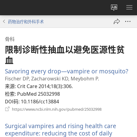
更
显
改
示
药物治疗和外科手术
网
菜
站
单
骨科
语
限制诊断性抽血以避免医源性贫
言
血
Savoring every drop—vampire or mosquito?
（
开
Fischer DP, Zacharowski KD, Meybohm P.
新
来源
‎: Crit Care 2014;18(3):306.
窗
检索
‎: PubMed 25032998
口
DOI码
‎: 10.1186/cc13884
（打
https://www.ncbi.nlm.nih.gov/pubmed/25032998
开
新
Surgical vampires and rising health care
窗
口）
expenditure: reducing the cost of daily