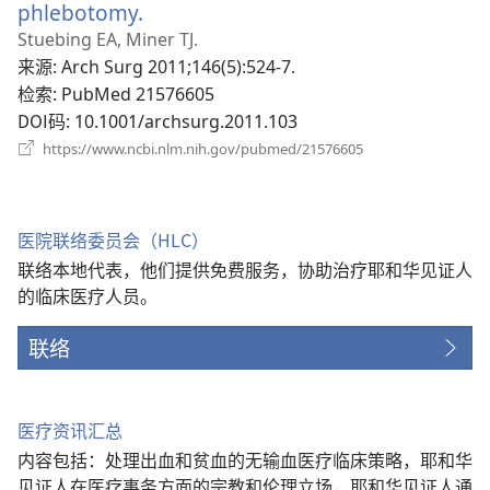
phlebotomy.
（打
开
Stuebing EA, Miner TJ.
新
来源
‎: Arch Surg 2011;146(5):524-7.
窗
检索
‎: PubMed 21576605
口）
DOI码
‎: 10.1001/archsurg.2011.103
（打
https://www.ncbi.nlm.nih.gov/pubmed/21576605
开
新
窗
口）
医院联络委员会（HLC）
联络本地代表，他们提供免费服务，协助治疗耶和华见证人
的临床医疗人员。
联络
医疗资讯汇总
内容包括：处理出血和贫血的无输血医疗临床策略，耶和华
见证人在医疗事务方面的宗教和伦理立场，耶和华见证人通