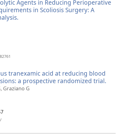
inolytic Agents in Reducing Perioperative
窗
口）
uirements in Scoliosis Surgery: A
alysis.
（打
开
新
窗
口）
（打
382761
开
新
nous tranexamic acid at reducing blood
窗
口）
sions: a prospective randomized trial.
（打
开
S, Graziano G
新
窗
口）
57
（打
/
开
新
窗