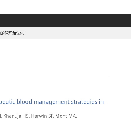
血的管理和优化
peutic blood management strategies in
MJ, Khanuja HS, Harwin SF, Mont MA.