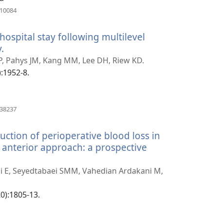
（打
010084
开
新
ospital stay following multilevel
窗
口）
.
（打
开
LP, Pahys JM, Kang MM, Lee DH, Riew KD.
新
):1952-8.
窗
口）
（打
138237
开
新
uction of perioperative blood loss in
窗
口）
ct anterior approach: a prospective
i E, Seyedtabaei SMM, Vahedian Ardakani M,
20):1805-13.