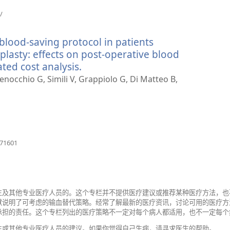
（打
/
开
新
 blood-saving protocol in patients
窗
口）
plasty: effects on post-operative blood
ted cost analysis.
（打
开
enocchio G, Simili V, Grappiolo G, Di Matteo B,
新
窗
口）
（打
671601
开
新
窗
口）
生及其他专业医疗人员的。这个专栏并不提供医疗建议或推荐某种医疗方法，也
献说明了可考虑的输血替代策略。经常了解最新的医疗资讯，讨论可用的医疗方
承担的责任。这个专栏列出的医疗策略不一定对每个病人都适用，也不一定每个
生或其他专业医疗人员的建议。如果你觉得自己生病，请寻求医生的帮助。