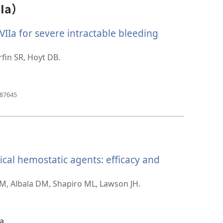
口）
Ia）
IIa for severe intractable bleeding
fin SR, Hoyt DB.
（打
187645
开
新
窗
口）
cal hemostatic agents: efficacy and
RM, Albala DM, Shapiro ML, Lawson JH.
ca