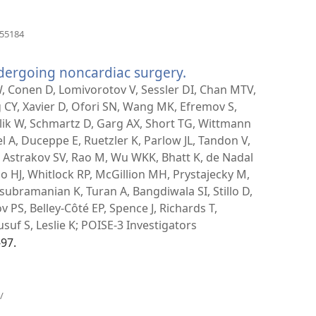
（打
955184
开
新
ndergoing noncardiac surgery.
（打
窗
口）
开
, Conen D, Lomivorotov V, Sessler DI, Chan MTV,
新
CY, Xavier D, Ofori SN, Wang MK, Efremov S,
窗
klik W, Schmartz D, Garg AX, Short TG, Wittmann
口）
l A, Duceppe E, Ruetzler K, Parlow JL, Tandon V,
 Astrakov SV, Rao M, Wu WKK, Bhatt K, de Nadal
o HJ, Whitlock RP, McGillion MH, Prystajecky M,
asubramanian K, Turan A, Bangdiwala SI, Stillo D,
v PS, Belley-Côté EP, Spence J, Richards T,
suf S, Leslie K; POISE-3 Investigators
-97.
（打
/
开