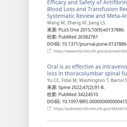
Efficacy and Safety of Antifibr
Blood Loss and Transfusion Req
Systematic Review and Meta-An
Wang M, Zheng XF, Jiang LS.
来源
‎: PLoS One 2015;10(9):e0137886.
检索
‎: PubMed 26382761
DOI码
‎: 10.1371/journal.pone.0137886
https://www.ncbi.nlm.nih.gov/pubmed/26
Oral is as effective as intrave
loss in thoracolumbar spinal fu
Yu CC, Fidai M, Washington T, Bartol 
来源
‎: Spine 2022;47(2):91-8.
检索
‎: PubMed 34224510
DOI码
‎: 10.1097/BRS.00000000000041
https://pubmed.ncbi.nlm.nih.gov/34224510