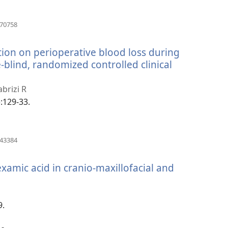
口）
（打
070758
开
新
ation on perioperative blood loss during
窗
口）
-blind, randomized controlled clinical
abrizi R
):129-33.
（打
443384
开
新
examic acid in cranio-maxillofacial and
窗
口）
9.