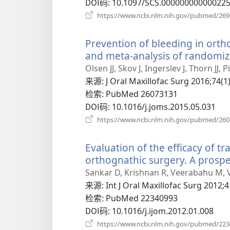
口）
DOI码
‎: 10.1097/SCS.00000000000022
https://www.ncbi.nlm.nih.gov/pubmed/26
Prevention of bleeding in orth
and meta-analysis of randomize
Olsen JJ, Skov J, Ingerslev J, Thorn JJ, 
来源
‎: J Oral Maxillofac Surg 2016;74(1
检索
‎: PubMed 26073131
DOI码
‎: 10.1016/j.joms.2015.05.031
https://www.ncbi.nlm.nih.gov/pubmed/26
Evaluation of the efficacy of t
orthognathic surgery. A prospec
Sankar D, Krishnan R, Veerabahu M, 
来源
‎: Int J Oral Maxillofac Surg 2012;4
检索
‎: PubMed 22340993
DOI码
‎: 10.1016/j.ijom.2012.01.008
https://www.ncbi.nlm.nih.gov/pubmed/22