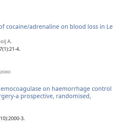
窗
口）
 of cocaine/adrenaline on blood loss in Le
oij A.
7(1):21-4.
（打
826960
开
新
 haemocoagulase on haemorrhage control
窗
口）
urgery-a prospective, randomised,
（打
开
新
(10):2000-3.
窗
口）