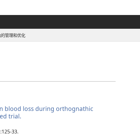
血的管理和优化
on blood loss during orthognathic
d trial.
（打
开
新
):125-33.
窗