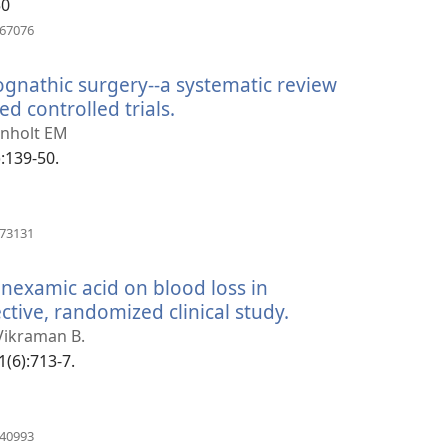
50
（打
967076
开
新
ognathic surgery--a systematic review
窗
口）
d controlled trials.
（打
开
Pinholt EM
新
):139-50.
窗
口）
（打
073131
开
新
ranexamic acid on blood loss in
窗
口）
tive, randomized clinical study.
（打
开
Vikraman B.
新
1(6):713-7.
窗
口）
（打
340993