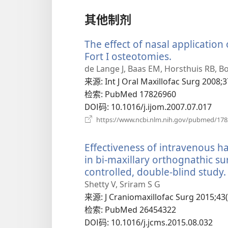
其他制剂
The effect of nasal application
Fort I osteotomies.
（打
开
de Lange J, Baas EM, Horsthuis RB, Bo
新
来源
‎: Int J Oral Maxillofac Surg 2008;3
窗
检索
‎: PubMed 17826960
口）
DOI码
‎: 10.1016/j.ijom.2007.07.017
https://www.ncbi.nlm.nih.gov/pubmed/17
Effectiveness of intravenous
in bi-maxillary orthognathic s
controlled, double-blind study.
Shetty V, Sriram S G
来源
‎: J Craniomaxillofac Surg 2015;43
检索
‎: PubMed 26454322
DOI码
‎: 10.1016/j.jcms.2015.08.032