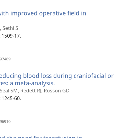
开
新
ith improved operative field in
窗
口）
 Sethi S
):1509-17.
（打
497489
开
新
 reducing blood loss during craniofacial or
窗
口）
es: a meta-analysis.
（打
开
, Seal SM, Redett RJ, Rosson GD
新
):1245-60.
窗
口）
（打
796910
开
新
窗