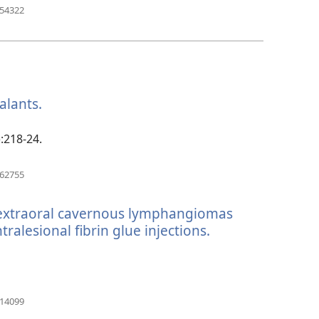
（打
454322
开
新
窗
口）
ealants.
（打
开
新
):218-24.
窗
口）
（打
762755
开
新
d extraoral cavernous lymphangiomas
窗
口）
tralesional fibrin glue injections.
（打
开
新
窗
口）
（打
314099
开