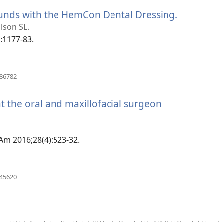
新
unds with the HemCon Dental Dressing.
（打
窗
口）
开
lson SL.
新
):1177-83.
窗
口）
（打
486782
开
新
t the oral and maxillofacial surgeon
窗
口）
 Am 2016;28(4):523-32.
（打
745620
开
新
窗
口）