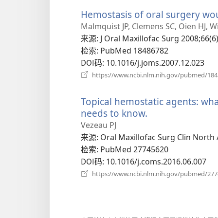
Hemostasis of oral surgery wo
Malmquist JP, Clemens SC, Oien HJ, Wi
来源
‎: J Oral Maxillofac Surg 2008;66(6
检索
‎: PubMed 18486782
DOI码
‎: 10.1016/j.joms.2007.12.023
https://www.ncbi.nlm.nih.gov/pubmed/18
Topical hemostatic agents: wha
needs to know.
（打
开
Vezeau PJ
新
来源
‎: Oral Maxillofac Surg Clin North
窗
检索
‎: PubMed 27745620
口）
DOI码
‎: 10.1016/j.coms.2016.06.007
https://www.ncbi.nlm.nih.gov/pubmed/27