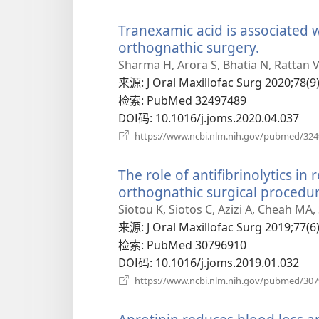
Tranexamic acid is associated w
orthognathic surgery.
（打
开
Sharma H, Arora S, Bhatia N, Rattan V,
新
来源
‎: J Oral Maxillofac Surg 2020;78(9
窗
检索
‎: PubMed 32497489
口）
DOI码
‎: 10.1016/j.joms.2020.04.037
https://www.ncbi.nlm.nih.gov/pubmed/32
The role of antifibrinolytics in
orthognathic surgical procedur
Siotou K, Siotos C, Azizi A, Cheah MA
来源
‎: J Oral Maxillofac Surg 2019;77(6
检索
‎: PubMed 30796910
DOI码
‎: 10.1016/j.joms.2019.01.032
https://www.ncbi.nlm.nih.gov/pubmed/30