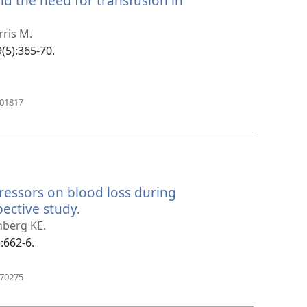
nd the need for transfusion in
口）
ris M.
9(5):365-70.
（打
601817
开
新
窗
口）
essors on blood loss during
ective study.
（打
开
nberg KE.
新
):662-6.
窗
口）
（打
170275
开
新