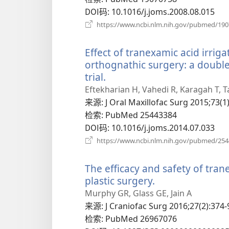
DOI码
‎: 10.1016/j.joms.2008.08.015
https://www.ncbi.nlm.nih.gov/pubmed/19
Effect of tranexamic acid irrig
orthognathic surgery: a double
trial.
（打
开
Eftekharian H, Vahedi R, Karagah T, T
新
来源
‎: J Oral Maxillofac Surg 2015;73(1
窗
检索
‎: PubMed 25443384
口）
DOI码
‎: 10.1016/j.joms.2014.07.033
https://www.ncbi.nlm.nih.gov/pubmed/25
The efficacy and safety of tran
plastic surgery.
（打
开
Murphy GR, Glass GE, Jain A
新
来源
‎: J Craniofac Surg 2016;27(2):374-
窗
检索
‎: PubMed 26967076