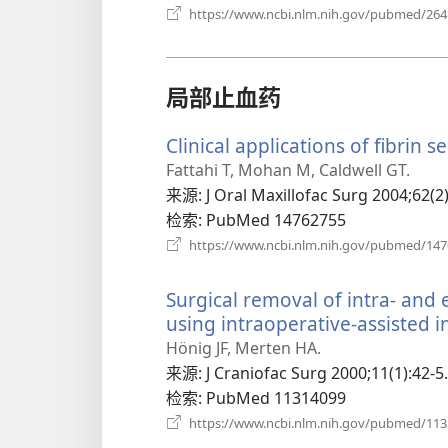
https://www.ncbi.nlm.nih.gov/pubmed/26
局部止血药
Clinical applications of fibrin s
Fattahi T, Mohan M, Caldwell GT.
来源
‎: J Oral Maxillofac Surg 2004;62(2
检索
‎: PubMed 14762755
https://www.ncbi.nlm.nih.gov/pubmed/14
Surgical removal of intra- an
using intraoperative-assisted in
Hönig JF, Merten HA.
来源
‎: J Craniofac Surg 2000;11(1):42-5.
检索
‎: PubMed 11314099
https://www.ncbi.nlm.nih.gov/pubmed/11