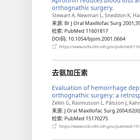
Aprotinin reduces blood loss a
orthognathic surgery.
（打
开
Stewart A, Newman L, Sneddon K, Har
新
来源
‎: Br J Oral Maxillofac Surg 2001;3
窗
检索
‎: PubMed 11601817
口）
DOI码
‎: 10.1054/bjom.2001.0664
https://www.ncbi.nlm.nih.gov/pubmed/11
去氨加压素
Evaluation of hemorrhage depr
orthognathic surgery: a retrosp
Zellin G, Rasmusson L, Pålsson J, Kah
来源
‎: J Oral Maxillofac Surg 2004;62(6
检索
‎: PubMed 15170275
https://www.ncbi.nlm.nih.gov/pubmed/15