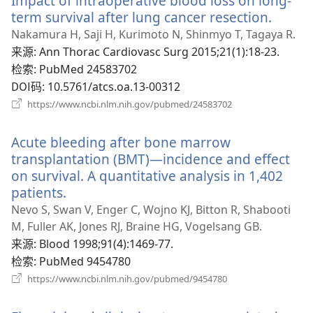
Impact of intraoperative blood loss on long-
口）
term survival after lung cancer resection.
（打
开
Nakamura H, Saji H, Kurimoto N, Shinmyo T, Tagaya R.
新
来源
‎: Ann Thorac Cardiovasc Surg 2015;21(1):18-23.
窗
检索
‎: PubMed 24583702
口）
DOI码
‎: 10.5761/atcs.oa.13-00312
（打
https://www.ncbi.nlm.nih.gov/pubmed/24583702
开
新
Acute bleeding after bone marrow
窗
口）
transplantation (BMT)—incidence and effect
on survival. A quantitative analysis in 1,402
patients.
（打
开
Nevo S, Swan V, Enger C, Wojno KJ, Bitton R, Shabooti
新
M, Fuller AK, Jones RJ, Braine HG, Vogelsang GB.
窗
来源
‎: Blood 1998;91(4):1469-77.
口）
检索
‎: PubMed 9454780
（打
https://www.ncbi.nlm.nih.gov/pubmed/9454780
开
新