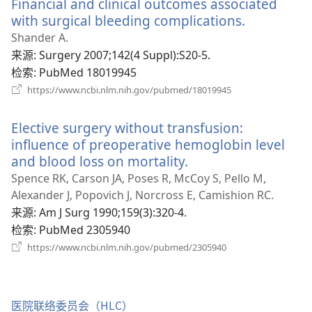
Financial and clinical outcomes associated
窗
口）
with surgical bleeding complications.
（打
开
Shander A.
新
来源
‎: Surgery 2007;142(4 Suppl):S20-5.
窗
检索
‎: PubMed 18019945
口）
（打
https://www.ncbi.nlm.nih.gov/pubmed/18019945
开
新
Elective surgery without transfusion:
窗
口）
influence of preoperative hemoglobin level
and blood loss on mortality.
（打
开
Spence RK, Carson JA, Poses R, McCoy S, Pello M,
新
Alexander J, Popovich J, Norcross E, Camishion RC.
窗
来源
‎: Am J Surg 1990;159(3):320-4.
口）
检索
‎: PubMed 2305940
（打
https://www.ncbi.nlm.nih.gov/pubmed/2305940
开
新
窗
口）
医院联络委员会（HLC）