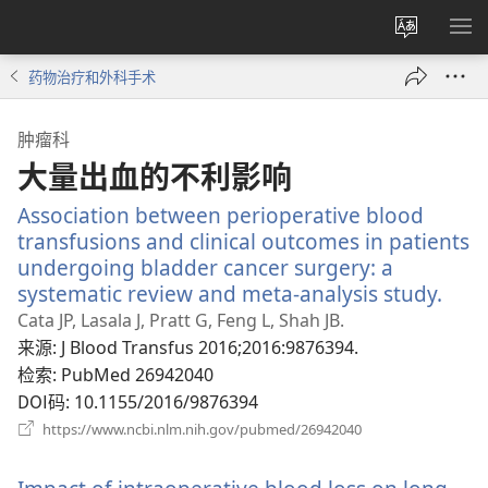
更
显
改
示
药物治疗和外科手术
网
菜
站
单
肿瘤科
语
大量出血的不利影响
言
Association between perioperative blood
transfusions and clinical outcomes in patients
undergoing bladder cancer surgery: a
systematic review and meta-analysis study.
（打
开
Cata JP, Lasala J, Pratt G, Feng L, Shah JB.
新
来源
‎: J Blood Transfus 2016;2016:9876394.
窗
检索
‎: PubMed 26942040
口）
DOI码
‎: 10.1155/2016/9876394
（打
https://www.ncbi.nlm.nih.gov/pubmed/26942040
开
新
窗