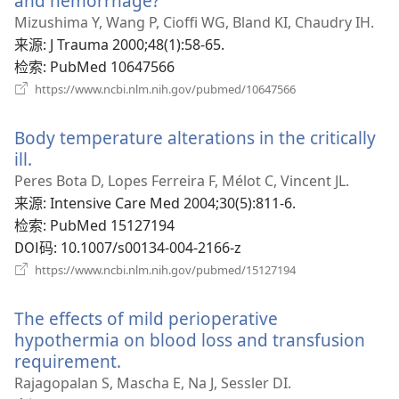
and hemorrhage?
（打
开
Mizushima Y, Wang P, Cioffi WG, Bland KI, Chaudry IH.
新
来源
‎: J Trauma 2000;48(1):58-65.
窗
检索
‎: PubMed 10647566
口）
（打
https://www.ncbi.nlm.nih.gov/pubmed/10647566
开
新
Body temperature alterations in the critically
窗
口）
ill.
（打
开
Peres Bota D, Lopes Ferreira F, Mélot C, Vincent JL.
新
来源
‎: Intensive Care Med 2004;30(5):811-6.
窗
检索
‎: PubMed 15127194
口）
DOI码
‎: 10.1007/s00134-004-2166-z
（打
https://www.ncbi.nlm.nih.gov/pubmed/15127194
开
新
The effects of mild perioperative
窗
口）
hypothermia on blood loss and transfusion
requirement.
（打
开
Rajagopalan S, Mascha E, Na J, Sessler DI.