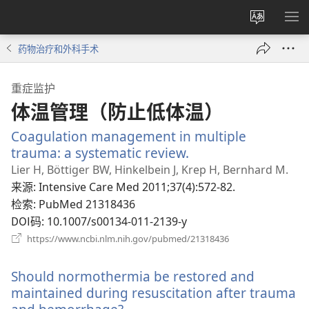
更
显
改
示
药物治疗和外科手术
网
菜
站
单
重症监护
语
体温管理（防止低体温）
言
Coagulation management in multiple
trauma: a systematic review.
（打
开
Lier H, Böttiger BW, Hinkelbein J, Krep H, Bernhard M.
新
来源
‎: Intensive Care Med 2011;37(4):572-82.
窗
检索
‎: PubMed 21318436
口）
DOI码
‎: 10.1007/s00134-011-2139-y
（打
https://www.ncbi.nlm.nih.gov/pubmed/21318436
开
新
Should normothermia be restored and
窗
口）
maintained during resuscitation after trauma