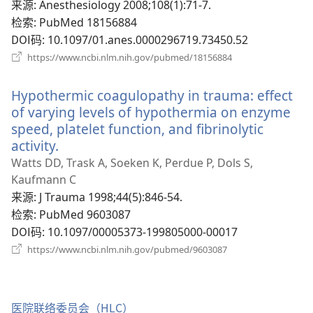
新
来源
‎: Anesthesiology 2008;108(1):71-7.
窗
检索
‎: PubMed 18156884
口）
DOI码
‎: 10.1097/01.anes.0000296719.73450.52
（打
https://www.ncbi.nlm.nih.gov/pubmed/18156884
开
新
Hypothermic coagulopathy in trauma: effect
窗
口）
of varying levels of hypothermia on enzyme
speed, platelet function, and fibrinolytic
activity.
（打
开
Watts DD, Trask A, Soeken K, Perdue P, Dols S,
新
Kaufmann C
窗
来源
‎: J Trauma 1998;44(5):846-54.
口）
检索
‎: PubMed 9603087
DOI码
‎: 10.1097/00005373-199805000-00017
（打
https://www.ncbi.nlm.nih.gov/pubmed/9603087
开
新
窗
口）
医院联络委员会（HLC）