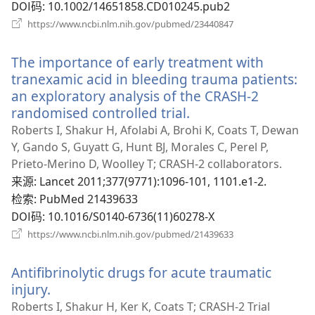
口）
DOI码
‎: 10.1002/14651858.CD010245.pub2
（打
https://www.ncbi.nlm.nih.gov/pubmed/23440847
开
新
The importance of early treatment with
窗
口）
tranexamic acid in bleeding trauma patients:
an exploratory analysis of the CRASH-2
randomised controlled trial.
（打
开
Roberts I, Shakur H, Afolabi A, Brohi K, Coats T, Dewan
新
Y, Gando S, Guyatt G, Hunt BJ, Morales C, Perel P,
窗
Prieto-Merino D, Woolley T; CRASH-2 collaborators.
口）
来源
‎: Lancet 2011;377(9771):1096-101, 1101.e1-2.
检索
‎: PubMed 21439633
DOI码
‎: 10.1016/S0140-6736(11)60278-X
（打
https://www.ncbi.nlm.nih.gov/pubmed/21439633
开
新
Antifibrinolytic drugs for acute traumatic
窗
口）
injury.
（打
开
Roberts I, Shakur H, Ker K, Coats T; CRASH‐2 Trial