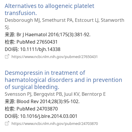
Alternatives to allogeneic platelet
窗
口）
transfusion.
（打
开
Desborough MJ, Smethurst PA, Estcourt LJ, Stanworth
新
SJ.
窗
来源
‎: Br J Haematol 2016;175(3):381-92.
口）
检索
‎: PubMed 27650431
DOI码
‎: 10.1111/bjh.14338
（打
https://www.ncbi.nlm.nih.gov/pubmed/27650431
开
新
Desmopressin in treatment of
窗
口）
haematological disorders and in prevention
of surgical bleeding.
（打
开
Svensson PJ, Bergqvist PB, Juul KV, Berntorp E
新
来源
‎: Blood Rev 2014;28(3):95-102.
窗
检索
‎: PubMed 24703870
口）
DOI码
‎: 10.1016/j.blre.2014.03.001
（打
https://www.ncbi.nlm.nih.gov/pubmed/24703870
开