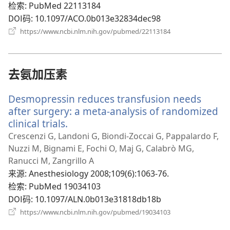
窗
检索
‎: PubMed 22113184
口）
DOI码
‎: 10.1097/ACO.0b013e32834dec98
（打
https://www.ncbi.nlm.nih.gov/pubmed/22113184
开
新
窗
口）
去氨加压素
Desmopressin reduces transfusion needs
after surgery: a meta-analysis of randomized
clinical trials.
（打
开
Crescenzi G, Landoni G, Biondi-Zoccai G, Pappalardo F,
新
Nuzzi M, Bignami E, Fochi O, Maj G, Calabrò MG,
窗
Ranucci M, Zangrillo A
口）
来源
‎: Anesthesiology 2008;109(6):1063-76.
检索
‎: PubMed 19034103
DOI码
‎: 10.1097/ALN.0b013e31818db18b
（打
https://www.ncbi.nlm.nih.gov/pubmed/19034103
开
新