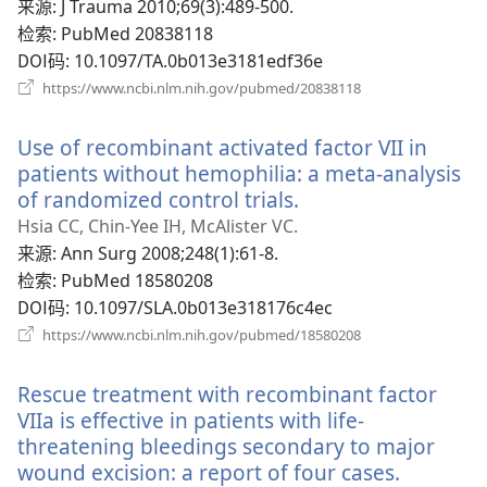
口）
来源
‎: J Trauma 2010;69(3):489-500.
检索
‎: PubMed 20838118
DOI码
‎: 10.1097/TA.0b013e3181edf36e
（打
https://www.ncbi.nlm.nih.gov/pubmed/20838118
开
新
Use of recombinant activated factor VII in
窗
口）
patients without hemophilia: a meta-analysis
of randomized control trials.
（打
开
Hsia CC, Chin-Yee IH, McAlister VC.
新
来源
‎: Ann Surg 2008;248(1):61-8.
窗
检索
‎: PubMed 18580208
口）
DOI码
‎: 10.1097/SLA.0b013e318176c4ec
（打
https://www.ncbi.nlm.nih.gov/pubmed/18580208
开
新
Rescue treatment with recombinant factor
窗
口）
VIIa is effective in patients with life-
threatening bleedings secondary to major
wound excision: a report of four cases.
（打