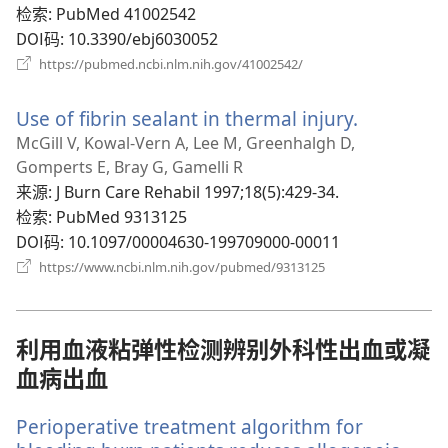
窗
检索
‎: PubMed 41002542
口）
DOI码
‎: 10.3390/ebj6030052
（打
https://pubmed.ncbi.nlm.nih.gov/41002542/
开
新
Use of fibrin sealant in thermal injury.
（打
窗
口）
开
McGill V, Kowal-Vern A, Lee M, Greenhalgh D,
新
Gomperts E, Bray G, Gamelli R
窗
来源
‎: J Burn Care Rehabil 1997;18(5):429-34.
口）
检索
‎: PubMed 9313125
DOI码
‎: 10.1097/00004630-199709000-00011
（打
https://www.ncbi.nlm.nih.gov/pubmed/9313125
开
新
窗
口）
利用血液粘弹性检测辨别外科性出血或凝
血病出血
Perioperative treatment algorithm for