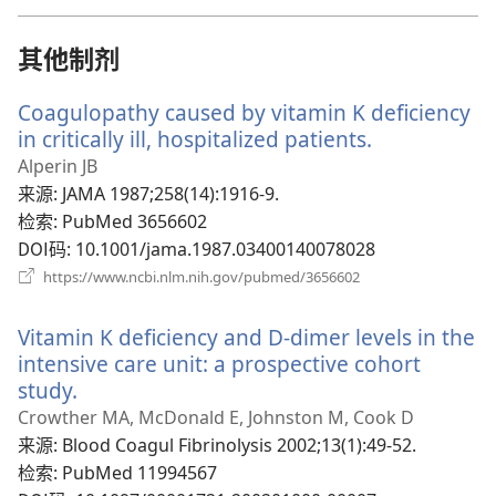
新
窗
口）
其他制剂
Coagulopathy caused by vitamin K deficiency
in critically ill, hospitalized patients.
（打
开
Alperin JB
新
来源
‎: JAMA 1987;258(14):1916-9.
窗
检索
‎: PubMed 3656602
口）
DOI码
‎: 10.1001/jama.1987.03400140078028
（打
https://www.ncbi.nlm.nih.gov/pubmed/3656602
开
新
Vitamin K deficiency and D-dimer levels in the
窗
口）
intensive care unit: a prospective cohort
study.
（打
开
Crowther MA, McDonald E, Johnston M, Cook D
新
来源
‎: Blood Coagul Fibrinolysis 2002;13(1):49-52.
窗
检索
‎: PubMed 11994567