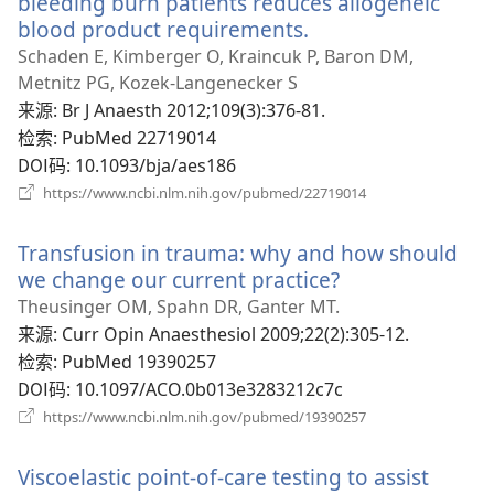
bleeding burn patients reduces allogeneic
blood product requirements.
（打
开
Schaden E, Kimberger O, Kraincuk P, Baron DM,
新
Metnitz PG, Kozek-Langenecker S
窗
来源
‎: Br J Anaesth 2012;109(3):376-81.
口）
检索
‎: PubMed 22719014
DOI码
‎: 10.1093/bja/aes186
（打
https://www.ncbi.nlm.nih.gov/pubmed/22719014
开
新
Transfusion in trauma: why and how should
窗
口）
we change our current practice?
（打
开
Theusinger OM, Spahn DR, Ganter MT.
新
来源
‎: Curr Opin Anaesthesiol 2009;22(2):305-12.
窗
检索
‎: PubMed 19390257
口）
DOI码
‎: 10.1097/ACO.0b013e3283212c7c
（打
https://www.ncbi.nlm.nih.gov/pubmed/19390257
开
新
Viscoelastic point-of-care testing to assist
窗