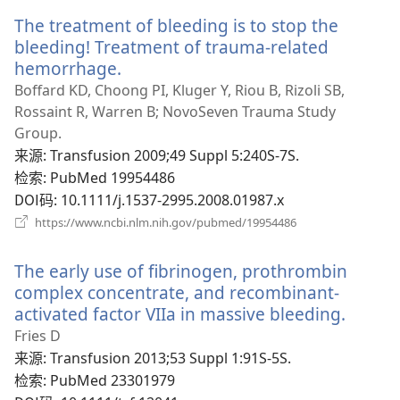
新
The treatment of bleeding is to stop the
窗
口）
bleeding! Treatment of trauma-related
hemorrhage.
（打
开
Boffard KD, Choong PI, Kluger Y, Riou B, Rizoli SB,
新
Rossaint R, Warren B; NovoSeven Trauma Study
窗
Group.
口）
来源
‎: Transfusion 2009;49 Suppl 5:240S-7S.
检索
‎: PubMed 19954486
DOI码
‎: 10.1111/j.1537-2995.2008.01987.x
（打
https://www.ncbi.nlm.nih.gov/pubmed/19954486
开
新
The early use of fibrinogen, prothrombin
窗
口）
complex concentrate, and recombinant-
activated factor VIIa in massive bleeding.
（打
开
Fries D
新
来源
‎: Transfusion 2013;53 Suppl 1:91S-5S.
窗
检索
‎: PubMed 23301979
口）