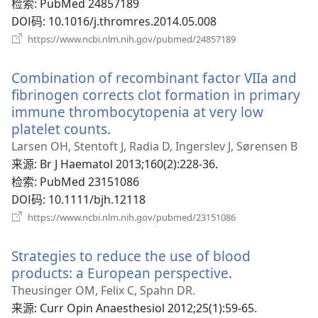
检索
‎: PubMed 24857189
DOI码
‎: 10.1016/j.thromres.2014.05.008
（打
https://www.ncbi.nlm.nih.gov/pubmed/24857189
开
新
Combination of recombinant factor VIIa and
窗
口）
fibrinogen corrects clot formation in primary
immune thrombocytopenia at very low
platelet counts.
（打
开
Larsen OH, Stentoft J, Radia D, Ingerslev J, Sørensen B
新
来源
‎: Br J Haematol 2013;160(2):228-36.
窗
检索
‎: PubMed 23151086
口）
DOI码
‎: 10.1111/bjh.12118
（打
https://www.ncbi.nlm.nih.gov/pubmed/23151086
开
新
Strategies to reduce the use of blood
窗
口）
products: a European perspective.
（打
开
Theusinger OM, Felix C, Spahn DR.
新
来源
‎: Curr Opin Anaesthesiol 2012;25(1):59-65.