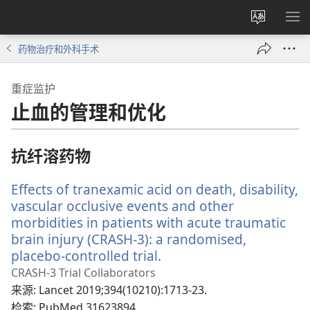
更
显
改
示
药物治疗和外科手术
网
菜
站
单
重症监护
语
止血的管理和优化
言
抗纤溶药物
Effects of tranexamic acid on death, disability,
vascular occlusive events and other
morbidities in patients with acute traumatic
brain injury (CRASH-3): a randomised,
placebo-controlled trial.
（打
开
CRASH-3 Trial Collaborators
新
来源
‎: Lancet 2019;394(10210):1713-23.
窗
检索
‎: PubMed 31623894