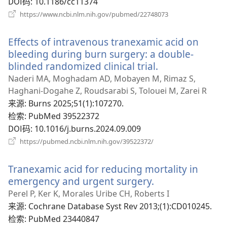
DOI码
‎: 10.1186/cc11374
（打
https://www.ncbi.nlm.nih.gov/pubmed/22748073
开
新
Effects of intravenous tranexamic acid on
窗
口）
bleeding during burn surgery: a double-
blinded randomized clinical trial.
（打
开
Naderi MA, Moghadam AD, Mobayen M, Rimaz S,
新
Haghani-Dogahe Z, Roudsarabi S, Tolouei M, Zarei R
窗
来源
‎: Burns 2025;51(1):107270.
口）
检索
‎: PubMed 39522372
DOI码
‎: 10.1016/j.burns.2024.09.009
（打
https://pubmed.ncbi.nlm.nih.gov/39522372/
开
新
Tranexamic acid for reducing mortality in
窗
口）
emergency and urgent surgery.
（打
开
Perel P, Ker K, Morales Uribe CH, Roberts I
新
来源
‎: Cochrane Database Syst Rev 2013;(1):CD010245.
窗
检索
‎: PubMed 23440847