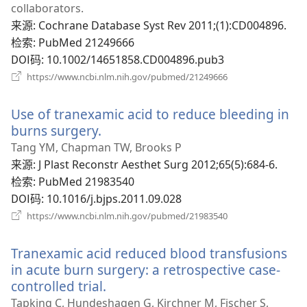
新
collaborators.
窗
来源
‎: Cochrane Database Syst Rev 2011;(1):CD004896.
口）
检索
‎: PubMed 21249666
DOI码
‎: 10.1002/14651858.CD004896.pub3
（打
https://www.ncbi.nlm.nih.gov/pubmed/21249666
开
新
Use of tranexamic acid to reduce bleeding in
窗
口）
burns surgery.
（打
开
Tang YM, Chapman TW, Brooks P
新
来源
‎: J Plast Reconstr Aesthet Surg 2012;65(5):684-6.
窗
检索
‎: PubMed 21983540
口）
DOI码
‎: 10.1016/j.bjps.2011.09.028
（打
https://www.ncbi.nlm.nih.gov/pubmed/21983540
开
新
Tranexamic acid reduced blood transfusions
窗
口）
in acute burn surgery: a retrospective case-
controlled trial.
（打
开
Tapking C, Hundeshagen G, Kirchner M, Fischer S,