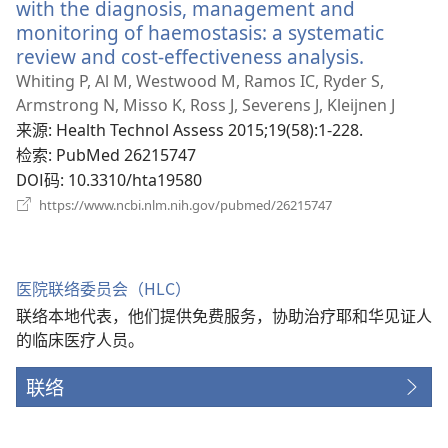
口）
with the diagnosis, management and
monitoring of haemostasis: a systematic
review and cost-effectiveness analysis.
（打
开
Whiting P, Al M, Westwood M, Ramos IC, Ryder S,
新
Armstrong N, Misso K, Ross J, Severens J, Kleijnen J
窗
来源
‎: Health Technol Assess 2015;19(58):1-228.
口）
检索
‎: PubMed 26215747
DOI码
‎: 10.3310/hta19580
（打
https://www.ncbi.nlm.nih.gov/pubmed/26215747
开
新
窗
口）
医院联络委员会（HLC）
联络本地代表，他们提供免费服务，协助治疗耶和华见证人
的临床医疗人员。
联络