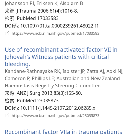
开
Johansson PI, Eriksen K, Alsbjørn B
新
来源
‎: J Trauma 2006;61(4):1016-8.
窗
检索
‎: PubMed 17033583
口）
DOI码
‎: 10.1097/01.ta.0000239261.48022.f1
（打
https://www.ncbi.nlm.nih.gov/pubmed/17033583
开
新
Use of recombinant activated factor VII in
窗
口）
Jehovah's Witness patients with critical
bleeding.
（打
开
Kandane-Rathnayake RK, Isbister JP, Zatta AJ, Aoki NJ,
新
Cameron P, Phillips LE; Australian and New Zealand
窗
Haemostasis Registry Steering Committee
口）
来源
‎: ANZ J Surg 2013;83(3):155-60.
检索
‎: PubMed 23035873
DOI码
‎: 10.1111/j.1445-2197.2012.06285.x
（打
https://www.ncbi.nlm.nih.gov/pubmed/23035873
开
新
Recombinant factor VIIa in trauma patients
窗