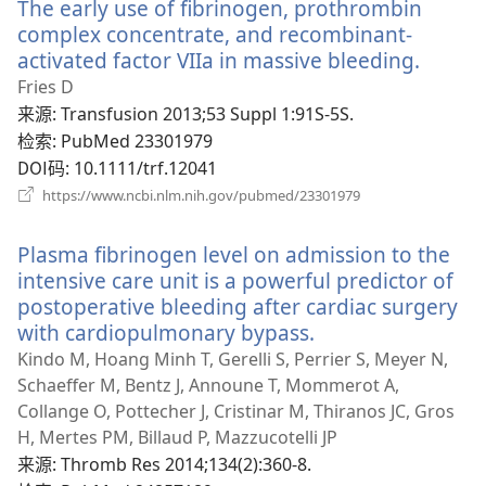
The early use of fibrinogen, prothrombin
窗
口）
complex concentrate, and recombinant-
activated factor VIIa in massive bleeding.
（打
开
Fries D
新
来源
‎: Transfusion 2013;53 Suppl 1:91S-5S.
窗
检索
‎: PubMed 23301979
口）
DOI码
‎: 10.1111/trf.12041
（打
https://www.ncbi.nlm.nih.gov/pubmed/23301979
开
新
Plasma fibrinogen level on admission to the
窗
口）
intensive care unit is a powerful predictor of
postoperative bleeding after cardiac surgery
with cardiopulmonary bypass.
（打
开
Kindo M, Hoang Minh T, Gerelli S, Perrier S, Meyer N,
新
Schaeffer M, Bentz J, Announe T, Mommerot A,
窗
Collange O, Pottecher J, Cristinar M, Thiranos JC, Gros
口）
H, Mertes PM, Billaud P, Mazzucotelli JP
来源
‎: Thromb Res 2014;134(2):360-8.