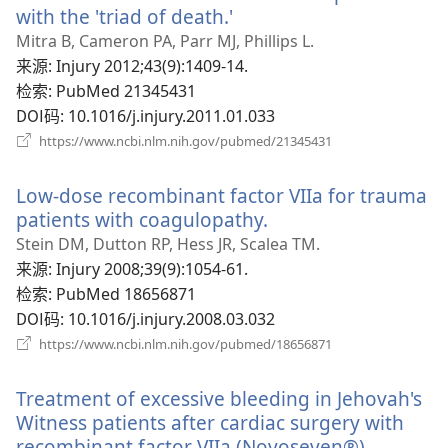
口）
with the 'triad of death.'
（打
开
Mitra B, Cameron PA, Parr MJ, Phillips L.
新
来源
‎: Injury 2012;43(9):1409-14.
窗
检索
‎: PubMed 21345431
口）
DOI码
‎: 10.1016/j.injury.2011.01.033
（打
https://www.ncbi.nlm.nih.gov/pubmed/21345431
开
新
Low-dose recombinant factor VIIa for trauma
窗
口）
patients with coagulopathy.
（打
开
Stein DM, Dutton RP, Hess JR, Scalea TM.
新
来源
‎: Injury 2008;39(9):1054-61.
窗
检索
‎: PubMed 18656871
口）
DOI码
‎: 10.1016/j.injury.2008.03.032
（打
https://www.ncbi.nlm.nih.gov/pubmed/18656871
开
新
Treatment of excessive bleeding in Jehovah's
窗
口）
Witness patients after cardiac surgery with
recombinant factor VIIa (Novoseven®).
（打