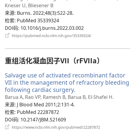
新
Kneser U, Bliesener B
窗
来源
‎: Burns. 2022;48(3):522-28.
口）
检索
‎: PubMed 35339324
DOI码
‎: 10.1016/j.burns.2022.03.002
（打
https://pubmed.ncbi.nlm.nih.gov/35339324/
开
新
窗
口）
重组活化凝血因子VII（rFVIIa）
Salvage use of activated recombinant factor
VII in the management of refractory bleeding
following cardiac surgery.
（打
开
Barua A, Rao VP, Ramesh B, Barua B, El-Shafei H.
新
来源
‎: J Blood Med 2011;2:131-4.
窗
检索
‎: PubMed 22287872
口）
DOI码
‎: 10.2147/JBM.S21609
（打
https://www.ncbi.nlm.nih.gov/pubmed/22287872
开