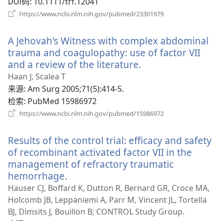
DOI码
‎: 10.1111/trf.12041
（打
https://www.ncbi.nlm.nih.gov/pubmed/23301979
开
新
A Jehovah's Witness with complex abdominal
窗
口）
trauma and coagulopathy: use of factor VII
and a review of the literature.
（打
开
Haan J, Scalea T
新
来源
‎: Am Surg 2005;71(5):414-5.
窗
检索
‎: PubMed 15986972
口）
（打
https://www.ncbi.nlm.nih.gov/pubmed/15986972
开
新
Results of the control trial: efficacy and safety
窗
口）
of recombinant activated factor VII in the
management of refractory traumatic
hemorrhage.
（打
开
Hauser CJ, Boffard K, Dutton R, Bernard GR, Croce MA,
新
Holcomb JB, Leppaniemi A, Parr M, Vincent JL, Tortella
窗
BJ, Dimsits J, Bouillon B; CONTROL Study Group.