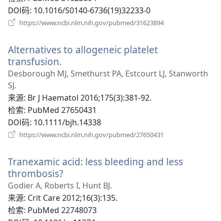
口）
DOI码
‎: 10.1016/S0140-6736(19)32233-0
（打
https://www.ncbi.nlm.nih.gov/pubmed/31623894
开
新
Alternatives to allogeneic platelet
窗
口）
transfusion.
（打
开
Desborough MJ, Smethurst PA, Estcourt LJ, Stanworth
新
SJ.
窗
来源
‎: Br J Haematol 2016;175(3):381-92.
口）
检索
‎: PubMed 27650431
DOI码
‎: 10.1111/bjh.14338
（打
https://www.ncbi.nlm.nih.gov/pubmed/27650431
开
新
Tranexamic acid: less bleeding and less
窗
口）
thrombosis?
（打
开
Godier A, Roberts I, Hunt BJ.
新
来源
‎: Crit Care 2012;16(3):135.
窗
检索
‎: PubMed 22748073
口）