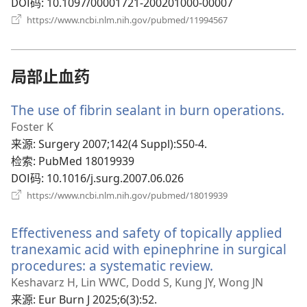
口）
DOI码
‎: 10.1097/00001721-200201000-00007
（打
https://www.ncbi.nlm.nih.gov/pubmed/11994567
开
新
窗
口）
局部止血药
The use of fibrin sealant in burn operations.
（
开
Foster K
新
来源
‎: Surgery 2007;142(4 Suppl):S50-4.
窗
检索
‎: PubMed 18019939
口
DOI码
‎: 10.1016/j.surg.2007.06.026
（打
https://www.ncbi.nlm.nih.gov/pubmed/18019939
开
新
Effectiveness and safety of topically applied
窗
口）
tranexamic acid with epinephrine in surgical
procedures: a systematic review.
（打
开
Keshavarz H, Lin WWC, Dodd S, Kung JY, Wong JN
新
来源
‎: Eur Burn J 2025;6(3):52.