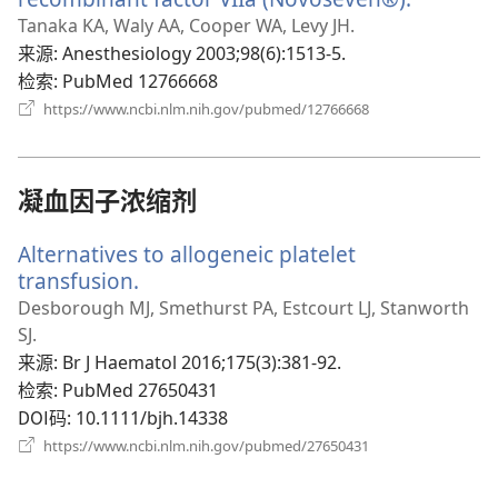
开
Tanaka KA, Waly AA, Cooper WA, Levy JH.
新
来源
‎: Anesthesiology 2003;98(6):1513-5.
窗
检索
‎: PubMed 12766668
口）
（打
https://www.ncbi.nlm.nih.gov/pubmed/12766668
开
新
窗
口）
凝血因子浓缩剂
Alternatives to allogeneic platelet
transfusion.
（打
开
Desborough MJ, Smethurst PA, Estcourt LJ, Stanworth
新
SJ.
窗
来源
‎: Br J Haematol 2016;175(3):381-92.
口）
检索
‎: PubMed 27650431
DOI码
‎: 10.1111/bjh.14338
（打
https://www.ncbi.nlm.nih.gov/pubmed/27650431
开
新