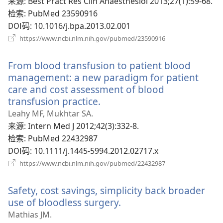
窗
来源
‎: Best Pract Res Clin Anaesthesiol 2013;27(1):59-68.
口）
检索
‎: PubMed 23590916
DOI码
‎: 10.1016/j.bpa.2013.02.001
（打
https://www.ncbi.nlm.nih.gov/pubmed/23590916
开
新
From blood transfusion to patient blood
窗
口）
management: a new paradigm for patient
care and cost assessment of blood
transfusion practice.
（打
开
Leahy MF, Mukhtar SA.
新
来源
‎: Intern Med J 2012;42(3):332-8.
窗
检索
‎: PubMed 22432987
口）
DOI码
‎: 10.1111/j.1445-5994.2012.02717.x
（打
https://www.ncbi.nlm.nih.gov/pubmed/22432987
开
新
Safety, cost savings, simplicity back broader
窗
口）
use of bloodless surgery.
（打
开
Mathias JM.