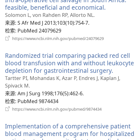
口）
feasible, beneficial and economical.
（打
开
Solomon L, von Rahden RP, Allorto NL.
新
来源
‎: S Afr Med J 2013;103(10):754-7.
窗
检索
‎: PubMed 24079629
口）
（打
https://www.ncbi.nlm.nih.gov/pubmed/24079629
开
新
Randomized trial comparing packed red cell
窗
口）
blood transfusion with and without leukocyte
depletion for gastrointestinal surgery.
（打
开
Tartter PI, Mohandas K, Azar P, Endres J, Kaplan J,
新
Spivack M.
窗
来源
‎: Am J Surg 1998;176(5):462-6.
口）
检索
‎: PubMed 9874434
（打
https://www.ncbi.nlm.nih.gov/pubmed/9874434
开
新
Implementation of a comprehensive patient
窗
口）
blood management program for hospitalized