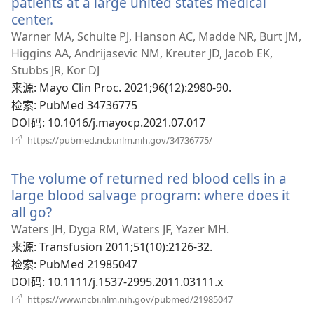
patients at a large united states medical
center.
（打
开
Warner MA, Schulte PJ, Hanson AC, Madde NR, Burt JM,
新
Higgins AA, Andrijasevic NM, Kreuter JD, Jacob EK,
窗
Stubbs JR, Kor DJ
口）
来源
‎: Mayo Clin Proc. 2021;96(12):2980-90.
检索
‎: PubMed 34736775
DOI码
‎: 10.1016/j.mayocp.2021.07.017
（打
https://pubmed.ncbi.nlm.nih.gov/34736775/
开
新
The volume of returned red blood cells in a
窗
口）
large blood salvage program: where does it
all go?
（打
开
Waters JH, Dyga RM, Waters JF, Yazer MH.
新
来源
‎: Transfusion 2011;51(10):2126-32.
窗
检索
‎: PubMed 21985047
口）
DOI码
‎: 10.1111/j.1537-2995.2011.03111.x
（打
https://www.ncbi.nlm.nih.gov/pubmed/21985047
开