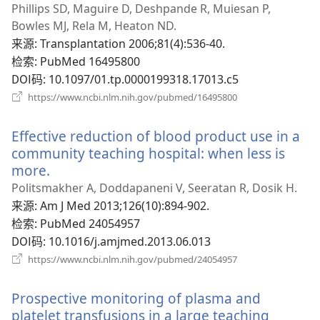
开
Phillips SD, Maguire D, Deshpande R, Muiesan P,
新
Bowles MJ, Rela M, Heaton ND.
窗
来源
‎: Transplantation 2006;81(4):536-40.
口）
检索
‎: PubMed 16495800
DOI码
‎: 10.1097/01.tp.0000199318.17013.c5
（打
https://www.ncbi.nlm.nih.gov/pubmed/16495800
开
新
Effective reduction of blood product use in a
窗
口）
community teaching hospital: when less is
more.
（打
开
Politsmakher A, Doddapaneni V, Seeratan R, Dosik H.
新
来源
‎: Am J Med 2013;126(10):894-902.
窗
检索
‎: PubMed 24054957
口）
DOI码
‎: 10.1016/j.amjmed.2013.06.013
（打
https://www.ncbi.nlm.nih.gov/pubmed/24054957
开
新
Prospective monitoring of plasma and
窗
口）
platelet transfusions in a large teaching