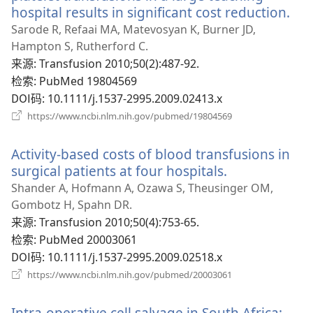
hospital results in significant cost reduction.
（
开
Sarode R, Refaai MA, Matevosyan K, Burner JD,
新
Hampton S, Rutherford C.
窗
来源
‎: Transfusion 2010;50(2):487-92.
口
检索
‎: PubMed 19804569
DOI码
‎: 10.1111/j.1537-2995.2009.02413.x
（打
https://www.ncbi.nlm.nih.gov/pubmed/19804569
开
新
Activity-based costs of blood transfusions in
窗
口）
surgical patients at four hospitals.
（打
开
Shander A, Hofmann A, Ozawa S, Theusinger OM,
新
Gombotz H, Spahn DR.
窗
来源
‎: Transfusion 2010;50(4):753-65.
口）
检索
‎: PubMed 20003061
DOI码
‎: 10.1111/j.1537-2995.2009.02518.x
（打
https://www.ncbi.nlm.nih.gov/pubmed/20003061
开
新
Intra-operative cell salvage in South Africa:
窗