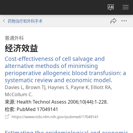
更
显
改
示
药物治疗和外科手术
网
菜
站
单
普通外科
语
经济效益
言
Cost-effectiveness of cell salvage and
alternative methods of minimising
perioperative allogeneic blood transfusion: a
systematic review and economic model.
（打
开
Davies L, Brown TJ, Haynes S, Payne K, Elliott RA,
新
McCollum C.
窗
来源
‎: Health Technol Assess 2006;10(44):1-228.
口）
检索
‎: PubMed 17049141
（打
https://www.ncbi.nlm.nih.gov/pubmed/17049141
开
新
Estimating the epidemiological and economic
窗