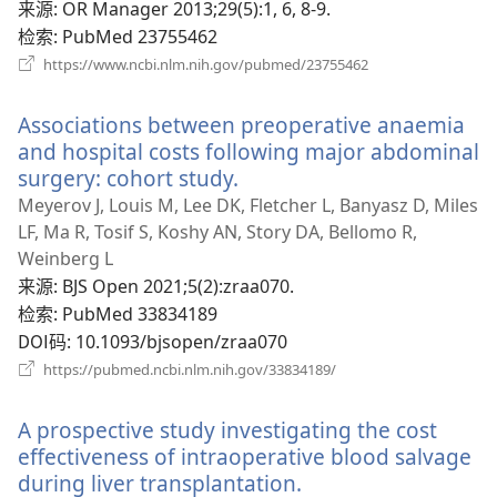
新
来源
‎: OR Manager 2013;29(5):1, 6, 8-9.
窗
检索
‎: PubMed 23755462
口）
（打
https://www.ncbi.nlm.nih.gov/pubmed/23755462
开
新
Associations between preoperative anaemia
窗
口）
and hospital costs following major abdominal
surgery: cohort study.
（打
开
Meyerov J, Louis M, Lee DK, Fletcher L, Banyasz D, Miles
新
LF, Ma R, Tosif S, Koshy AN, Story DA, Bellomo R,
窗
Weinberg L
口）
来源
‎: BJS Open 2021;5(2):zraa070.
检索
‎: PubMed 33834189
DOI码
‎: 10.1093/bjsopen/zraa070
（打
https://pubmed.ncbi.nlm.nih.gov/33834189/
开
新
A prospective study investigating the cost
窗
口）
effectiveness of intraoperative blood salvage
during liver transplantation.
（打