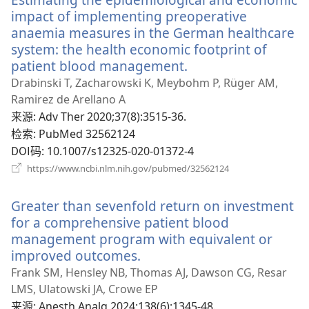
口）
impact of implementing preoperative
anaemia measures in the German healthcare
system: the health economic footprint of
patient blood management.
（打
开
Drabinski T, Zacharowski K, Meybohm P, Rüger AM,
新
Ramirez de Arellano A
窗
来源
‎: Adv Ther 2020;37(8):3515-36.
口）
检索
‎: PubMed 32562124
DOI码
‎: 10.1007/s12325-020-01372-4
（打
https://www.ncbi.nlm.nih.gov/pubmed/32562124
开
新
Greater than sevenfold return on investment
窗
口）
for a comprehensive patient blood
management program with equivalent or
improved outcomes.
（打
开
Frank SM, Hensley NB, Thomas AJ, Dawson CG, Resar
新
LMS, Ulatowski JA, Crowe EP
窗
来源
‎: Anesth Analg 2024;138(6):1345-48.