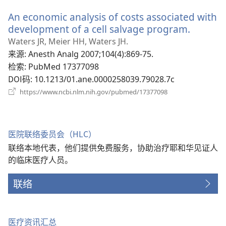
新
An economic analysis of costs associated with
窗
口）
development of a cell salvage program.
（打
开
Waters JR, Meier HH, Waters JH.
新
来源
‎: Anesth Analg 2007;104(4):869-75.
窗
检索
‎: PubMed 17377098
口）
DOI码
‎: 10.1213/01.ane.0000258039.79028.7c
（打
https://www.ncbi.nlm.nih.gov/pubmed/17377098
开
新
窗
口）
医院联络委员会（HLC）
联络本地代表，他们提供免费服务，协助治疗耶和华见证人
的临床医疗人员。
联络
医疗资讯汇总