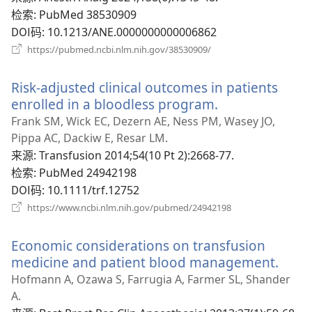
口）
检索
‎: PubMed 38530909
DOI码
‎: 10.1213/ANE.0000000000006862
（打
https://pubmed.ncbi.nlm.nih.gov/38530909/
开
新
Risk-adjusted clinical outcomes in patients
窗
口）
enrolled in a bloodless program.
（打
开
Frank SM, Wick EC, Dezern AE, Ness PM, Wasey JO,
新
Pippa AC, Dackiw E, Resar LM.
窗
来源
‎: Transfusion 2014;54(10 Pt 2):2668-77.
口）
检索
‎: PubMed 24942198
DOI码
‎: 10.1111/trf.12752
（打
https://www.ncbi.nlm.nih.gov/pubmed/24942198
开
新
Economic considerations on transfusion
窗
口）
medicine and patient blood management.
（打
开
Hofmann A, Ozawa S, Farrugia A, Farmer SL, Shander
新
A.