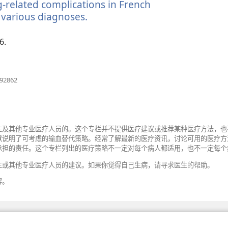
g-related complications in French
窗
口）
 various diagnoses.
（打
开
新
6.
窗
口）
（打
692862
开
新
窗
口）
生及其他专业医疗人员的。这个专栏并不提供医疗建议或推荐某种医疗方法，也
献说明了可考虑的输血替代策略。经常了解最新的医疗资讯，讨论可用的医疗方
承担的责任。这个专栏列出的医疗策略不一定对每个病人都适用，也不一定每个
生或其他专业医疗人员的建议。如果你觉得自己生病，请寻求医生的帮助。
容。