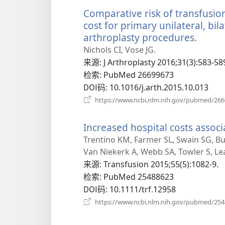
Comparative risk of transfusion
cost for primary unilateral, bil
arthroplasty procedures.
（打
开
Nichols CI, Vose JG.
新
来源
‎: J Arthroplasty 2016;31(3):583-58
窗
检索
‎: PubMed 26699673
口）
DOI码
‎: 10.1016/j.arth.2015.10.013
https://www.ncbi.nlm.nih.gov/pubmed/26
Increased hospital costs associ
Trentino KM, Farmer SL, Swain SG, Bu
Van Niekerk A, Webb SA, Towler S, Le
来源
‎: Transfusion 2015;55(5):1082-9.
检索
‎: PubMed 25488623
DOI码
‎: 10.1111/trf.12958
https://www.ncbi.nlm.nih.gov/pubmed/25