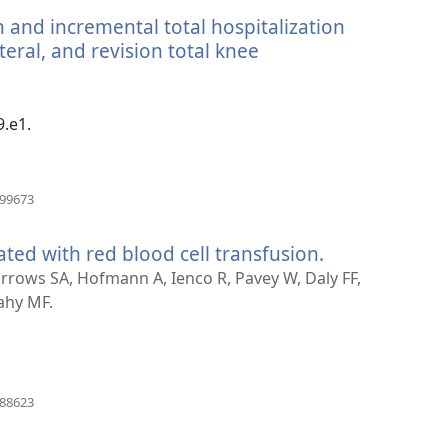
新
 and incremental total hospitalization
窗
口）
ateral, and revision total knee
9.e1.
（打
699673
开
新
ated with red blood cell transfusion.
（打
窗
口）
开
rrows SA, Hofmann A, Ienco R, Pavey W, Daly FF,
新
ahy MF.
窗
口）
（打
488623
开
新