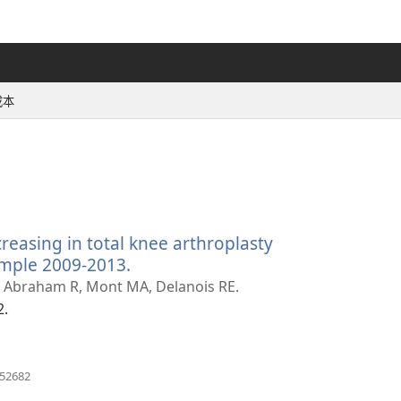
成本
reasing in total knee arthroplasty
ample 2009-2013.
（打
开
R, Abraham R, Mont MA, Delanois RE.
新
2.
窗
口）
（打
352682
开