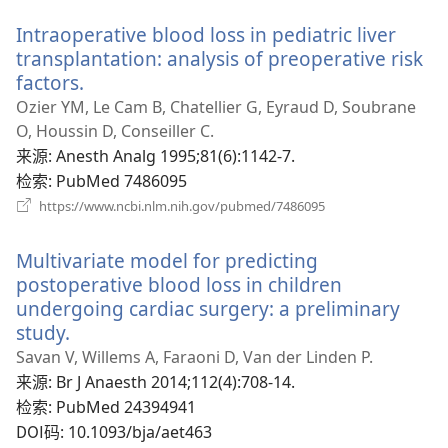
新
Intraoperative blood loss in pediatric liver
窗
口）
transplantation: analysis of preoperative risk
factors.
（打
开
Ozier YM, Le Cam B, Chatellier G, Eyraud D, Soubrane
新
O, Houssin D, Conseiller C.
窗
来源
‎: Anesth Analg 1995;81(6):1142-7.
口）
检索
‎: PubMed 7486095
（打
https://www.ncbi.nlm.nih.gov/pubmed/7486095
开
新
Multivariate model for predicting
窗
口）
postoperative blood loss in children
undergoing cardiac surgery: a preliminary
study.
（打
开
Savan V, Willems A, Faraoni D, Van der Linden P.
新
来源
‎: Br J Anaesth 2014;112(4):708-14.
窗
检索
‎: PubMed 24394941
口）
DOI码
‎: 10.1093/bja/aet463