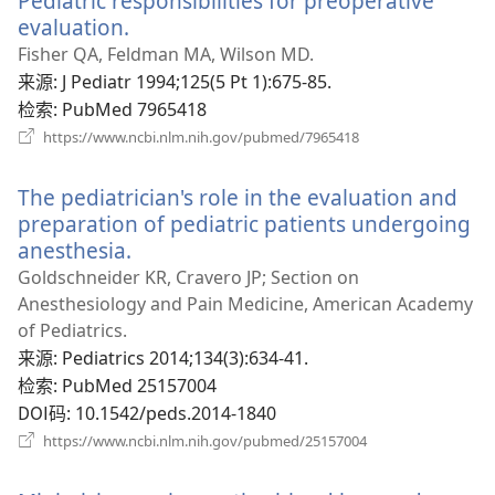
Pediatric responsibilities for preoperative
口）
evaluation.
（打
开
Fisher QA, Feldman MA, Wilson MD.
新
来源
‎: J Pediatr 1994;125(5 Pt 1):675-85.
窗
检索
‎: PubMed 7965418
口）
（打
https://www.ncbi.nlm.nih.gov/pubmed/7965418
开
新
The pediatrician's role in the evaluation and
窗
口）
preparation of pediatric patients undergoing
anesthesia.
（打
开
Goldschneider KR, Cravero JP; Section on
新
Anesthesiology and Pain Medicine, American Academy
窗
of Pediatrics.
口）
来源
‎: Pediatrics 2014;134(3):634-41.
检索
‎: PubMed 25157004
DOI码
‎: 10.1542/peds.2014-1840
（打
https://www.ncbi.nlm.nih.gov/pubmed/25157004
开
新