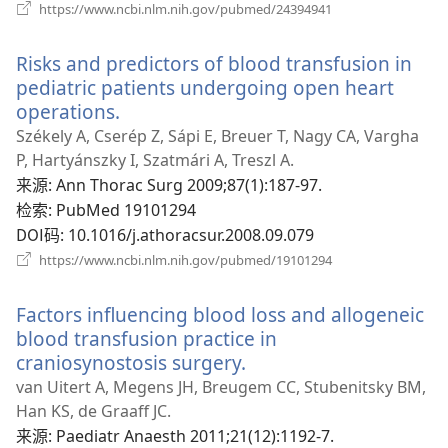
（打
https://www.ncbi.nlm.nih.gov/pubmed/24394941
开
新
Risks and predictors of blood transfusion in
窗
口）
pediatric patients undergoing open heart
operations.
（打
开
Székely A, Cserép Z, Sápi E, Breuer T, Nagy CA, Vargha
新
P, Hartyánszky I, Szatmári A, Treszl A.
窗
来源
‎: Ann Thorac Surg 2009;87(1):187-97.
口）
检索
‎: PubMed 19101294
DOI码
‎: 10.1016/j.athoracsur.2008.09.079
（打
https://www.ncbi.nlm.nih.gov/pubmed/19101294
开
新
Factors influencing blood loss and allogeneic
窗
口）
blood transfusion practice in
craniosynostosis surgery.
（打
开
van Uitert A, Megens JH, Breugem CC, Stubenitsky BM,
新
Han KS, de Graaff JC.
窗
来源
‎: Paediatr Anaesth 2011;21(12):1192-7.