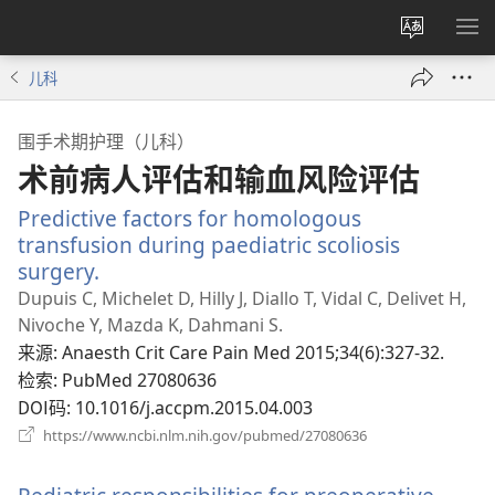
更
显
改
示
儿科
网
菜
站
单
围手术期护理（儿科）
语
术前病人评估和输血风险评估
言
Predictive factors for homologous
transfusion during paediatric scoliosis
surgery.
（打
开
Dupuis C, Michelet D, Hilly J, Diallo T, Vidal C, Delivet H,
新
Nivoche Y, Mazda K, Dahmani S.
窗
来源
‎: Anaesth Crit Care Pain Med 2015;34(6):327-32.
口）
检索
‎: PubMed 27080636
DOI码
‎: 10.1016/j.accpm.2015.04.003
（打
https://www.ncbi.nlm.nih.gov/pubmed/27080636
开
新
窗