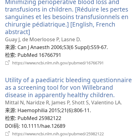
Minimizing perioperative blood loss and
窗
口）
transfusions in children. [Réduire les pertes
sanguines et les besoins transfusionnels en
chirurgie pédiatrique.] [English, French
abstract]
（打
开
Guay J, de Moerloose P, Lasne D.
新
来源
‎: Can J Anaesth 2006;53(6 Suppl):S59-67.
窗
检索
‎: PubMed 16766791
口）
（打
https://www.ncbi.nlm.nih.gov/pubmed/16766791
开
新
Utility of a paediatric bleeding questionnaire
窗
口）
as a screening tool for von Willebrand
disease in apparently healthy children.
（打
开
Mittal N, Naridze R, James P, Shott S, Valentino LA.
新
来源
‎: Haemophilia 2015;21(6):806-11.
窗
检索
‎: PubMed 25982122
口）
DOI码
‎: 10.1111/hae.12689
（打
https://www.ncbi.nlm.nih.gov/pubmed/25982122
开