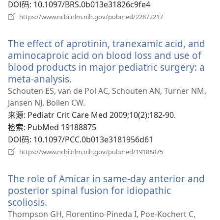
DOI码
‎: 10.1097/BRS.0b013e31826c9fe4
（打
https://www.ncbi.nlm.nih.gov/pubmed/22872217
开
新
The effect of aprotinin, tranexamic acid, and
窗
口）
aminocaproic acid on blood loss and use of
blood products in major pediatric surgery: a
meta-analysis.
（打
开
Schouten ES, van de Pol AC, Schouten AN, Turner NM,
新
Jansen NJ, Bollen CW.
窗
来源
‎: Pediatr Crit Care Med 2009;10(2):182-90.
口）
检索
‎: PubMed 19188875
DOI码
‎: 10.1097/PCC.0b013e3181956d61
（打
https://www.ncbi.nlm.nih.gov/pubmed/19188875
开
新
The role of Amicar in same-day anterior and
窗
口）
posterior spinal fusion for idiopathic
scoliosis.
（打
开
Thompson GH, Florentino-Pineda I, Poe-Kochert C,