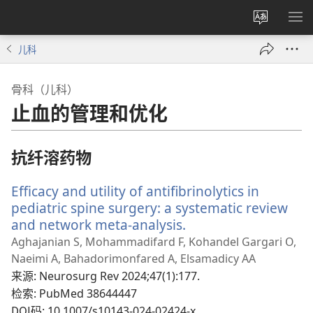
更
显
改
示
儿科
网
菜
站
单
骨科（儿科）
语
止血的管理和优化
言
抗纤溶药物
Efficacy and utility of antifibrinolytics in
pediatric spine surgery: a systematic review
and network meta-analysis.
（打
开
Aghajanian S, Mohammadifard F, Kohandel Gargari O,
新
Naeimi A, Bahadorimonfared A, Elsamadicy AA
窗
来源
‎: Neurosurg Rev 2024;47(1):177.
口）
检索
‎: PubMed 38644447
DOI码
‎: 10.1007/s10143-024-02424-x