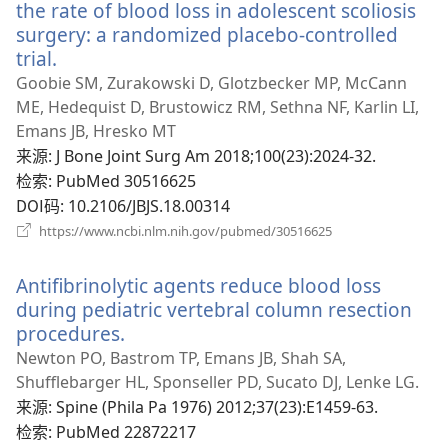
口）
the rate of blood loss in adolescent scoliosis
surgery: a randomized placebo-controlled
trial.
（打
开
Goobie SM, Zurakowski D, Glotzbecker MP, McCann
新
ME, Hedequist D, Brustowicz RM, Sethna NF, Karlin LI,
窗
Emans JB, Hresko MT
口）
来源
‎: J Bone Joint Surg Am 2018;100(23):2024-32.
检索
‎: PubMed 30516625
DOI码
‎: 10.2106/JBJS.18.00314
（打
https://www.ncbi.nlm.nih.gov/pubmed/30516625
开
新
Antifibrinolytic agents reduce blood loss
窗
口）
during pediatric vertebral column resection
procedures.
（打
开
Newton PO, Bastrom TP, Emans JB, Shah SA,
新
Shufflebarger HL, Sponseller PD, Sucato DJ, Lenke LG.
窗
来源
‎: Spine (Phila Pa 1976) 2012;37(23):E1459-63.
口）
检索
‎: PubMed 22872217