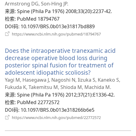
新
Armstrong DG, Son-Hing JP.
窗
来源
‎: Spine (Phila Pa 1976) 2008;33(20):2237-42.
口）
检索
‎: PubMed 18794767
DOI码
‎: 10.1097/BRS.0b013e31817bd889
（打
https://www.ncbi.nlm.nih.gov/pubmed/18794767
开
新
Does the intraoperative tranexamic acid
窗
口）
decrease operative blood loss during
posterior spinal fusion for treatment of
adolescent idiopathic scoliosis?
（打
开
Yagi M, Hasegawa J, Nagoshi N, Iizuka S, Kaneko S,
新
Fukuda K, Takemitsu M, Shioda M, Machida M.
窗
来源
‎: Spine (Phila Pa 1976) 2012;37(21):E1336-42.
口）
检索
‎: PubMed 22772572
DOI码
‎: 10.1097/BRS.0b013e318266b6e5
（打
https://www.ncbi.nlm.nih.gov/pubmed/22772572
开
新
窗