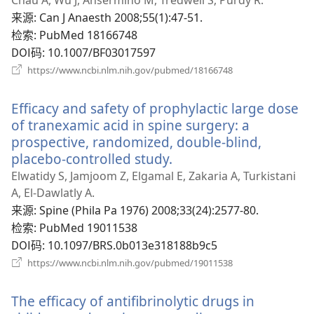
Chau A, Wu J, Ansermino M, Tredwell S, Purdy R.
新
来源
‎: Can J Anaesth 2008;55(1):47-51.
窗
检索
‎: PubMed 18166748
口）
DOI码
‎: 10.1007/BF03017597
（打
https://www.ncbi.nlm.nih.gov/pubmed/18166748
开
新
Efficacy and safety of prophylactic large dose
窗
口）
of tranexamic acid in spine surgery: a
prospective, randomized, double-blind,
placebo-controlled study.
（打
开
Elwatidy S, Jamjoom Z, Elgamal E, Zakaria A, Turkistani
新
A, El-Dawlatly A.
窗
来源
‎: Spine (Phila Pa 1976) 2008;33(24):2577-80.
口）
检索
‎: PubMed 19011538
DOI码
‎: 10.1097/BRS.0b013e318188b9c5
（打
https://www.ncbi.nlm.nih.gov/pubmed/19011538
开
新
The efficacy of antifibrinolytic drugs in
窗
口）