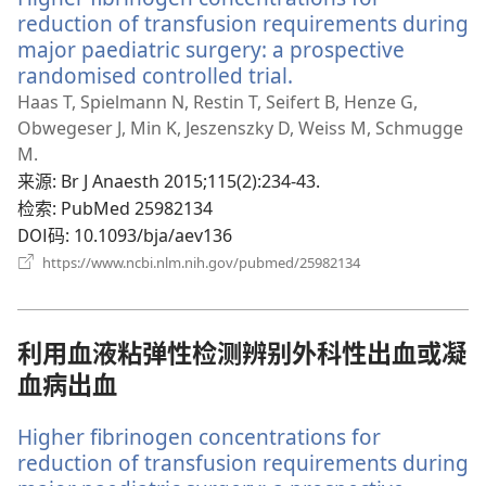
reduction of transfusion requirements during
major paediatric surgery: a prospective
randomised controlled trial.
（打
开
Haas T, Spielmann N, Restin T, Seifert B, Henze G,
新
Obwegeser J, Min K, Jeszenszky D, Weiss M, Schmugge
窗
M.
口）
来源
‎: Br J Anaesth 2015;115(2):234-43.
检索
‎: PubMed 25982134
DOI码
‎: 10.1093/bja/aev136
（打
https://www.ncbi.nlm.nih.gov/pubmed/25982134
开
新
窗
口）
利用血液粘弹性检测辨别外科性出血或凝
血病出血
Higher fibrinogen concentrations for
reduction of transfusion requirements during