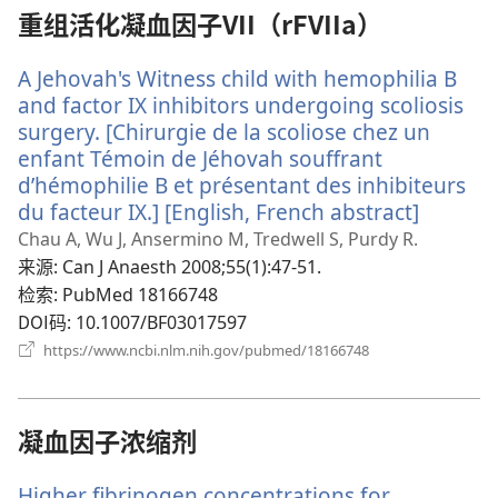
口）
重组活化凝血因子VII（rFVIIa）
A Jehovah's Witness child with hemophilia B
and factor IX inhibitors undergoing scoliosis
surgery. [Chirurgie de la scoliose chez un
enfant Témoin de Jéhovah souffrant
d’hémophilie B et présentant des inhibiteurs
du facteur IX.] [English, French abstract]
（打
开
Chau A, Wu J, Ansermino M, Tredwell S, Purdy R.
新
来源
‎: Can J Anaesth 2008;55(1):47-51.
窗
检索
‎: PubMed 18166748
口）
DOI码
‎: 10.1007/BF03017597
（打
https://www.ncbi.nlm.nih.gov/pubmed/18166748
开
新
窗
口）
凝血因子浓缩剂
Higher fibrinogen concentrations for