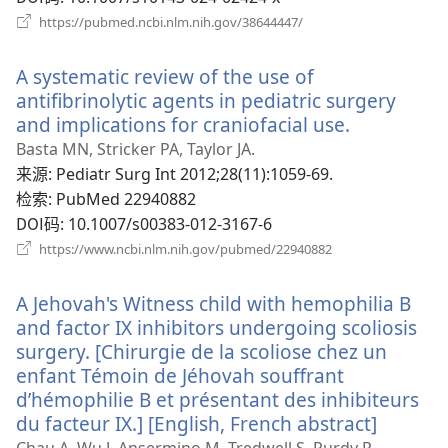
（打
https://pubmed.ncbi.nlm.nih.gov/38644447/
开
新
A systematic review of the use of
窗
口）
antifibrinolytic agents in pediatric surgery
and implications for craniofacial use.
（打
开
Basta MN, Stricker PA, Taylor JA.
新
来源
‎: Pediatr Surg Int 2012;28(11):1059-69.
窗
检索
‎: PubMed 22940882
口）
DOI码
‎: 10.1007/s00383-012-3167-6
（打
https://www.ncbi.nlm.nih.gov/pubmed/22940882
开
新
A Jehovah's Witness child with hemophilia B
窗
口）
and factor IX inhibitors undergoing scoliosis
surgery. [Chirurgie de la scoliose chez un
enfant Témoin de Jéhovah souffrant
d’hémophilie B et présentant des inhibiteurs
du facteur IX.] [English, French abstract]
（打
开