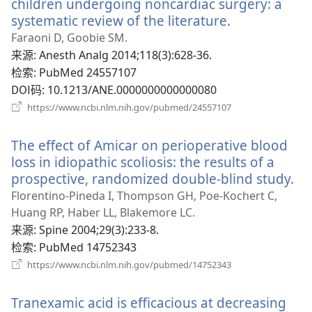
children undergoing noncardiac surgery: a
systematic review of the literature.
（打
开
Faraoni D, Goobie SM.
新
来源
‎: Anesth Analg 2014;118(3):628-36.
窗
检索
‎: PubMed 24557107
口）
DOI码
‎: 10.1213/ANE.0000000000000080
（打
https://www.ncbi.nlm.nih.gov/pubmed/24557107
开
新
The effect of Amicar on perioperative blood
窗
口）
loss in idiopathic scoliosis: the results of a
prospective, randomized double-blind study.
（
开
Florentino-Pineda I, Thompson GH, Poe-Kochert C,
新
Huang RP, Haber LL, Blakemore LC.
窗
来源
‎: Spine 2004;29(3):233-8.
口
检索
‎: PubMed 14752343
（打
https://www.ncbi.nlm.nih.gov/pubmed/14752343
开
新
Tranexamic acid is efficacious at decreasing
窗