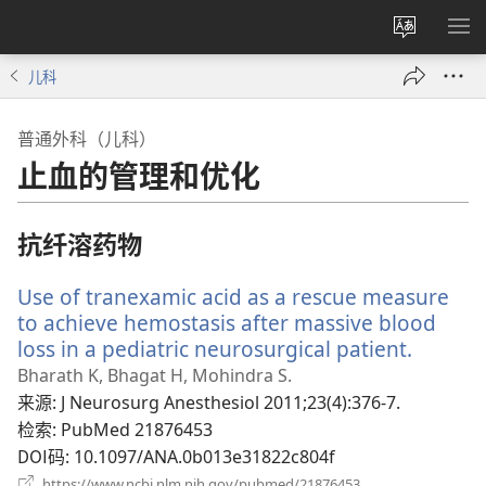
更
显
改
示
儿科
网
菜
站
单
普通外科（儿科）
语
止血的管理和优化
言
抗纤溶药物
Use of tranexamic acid as a rescue measure
to achieve hemostasis after massive blood
loss in a pediatric neurosurgical patient.
（打
开
Bharath K, Bhagat H, Mohindra S.
新
来源
‎: J Neurosurg Anesthesiol 2011;23(4):376-7.
窗
检索
‎: PubMed 21876453
口）
DOI码
‎: 10.1097/ANA.0b013e31822c804f
（打
https://www.ncbi.nlm.nih.gov/pubmed/21876453