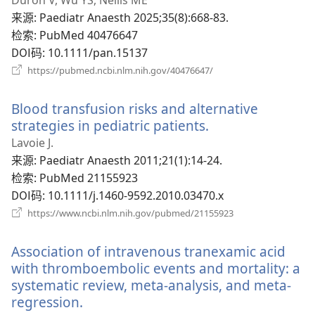
Duron V, Wu YS, Nellis ME
窗
来源
‎: Paediatr Anaesth 2025;35(8):668-83.
口）
检索
‎: PubMed 40476647
DOI码
‎: 10.1111/pan.15137
（打
https://pubmed.ncbi.nlm.nih.gov/40476647/
开
新
Blood transfusion risks and alternative
窗
口）
strategies in pediatric patients.
（打
开
Lavoie J.
新
来源
‎: Paediatr Anaesth 2011;21(1):14-24.
窗
检索
‎: PubMed 21155923
口）
DOI码
‎: 10.1111/j.1460-9592.2010.03470.x
（打
https://www.ncbi.nlm.nih.gov/pubmed/21155923
开
新
Association of intravenous tranexamic acid
窗
口）
with thromboembolic events and mortality: a
systematic review, meta-analysis, and meta-
regression.
（打