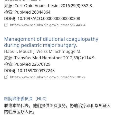
新
来源
‎: Curr Opin Anaesthesiol 2016;29(3):352-8.
窗
检索
‎: PubMed 26844864
口）
DOI码
‎: 10.1097/ACO.0000000000000308
（打
https://www.ncbi.nlm.nih.gov/pubmed/26844864
开
新
Management of dilutional coagulopathy
窗
口）
during pediatric major surgery.
（打
开
Haas T, Mauch J, Weiss M, Schmugge M.
新
来源
‎: Transfus Med Hemother 2012;39(2):114-9.
窗
检索
‎: PubMed 22670129
口）
DOI码
‎: 10.1159/000337245
（打
https://www.ncbi.nlm.nih.gov/pubmed/22670129
开
新
窗
口）
医院联络委员会（HLC）
联络本地代表，他们提供免费服务，协助治疗耶和华见证人
的临床医疗人员。