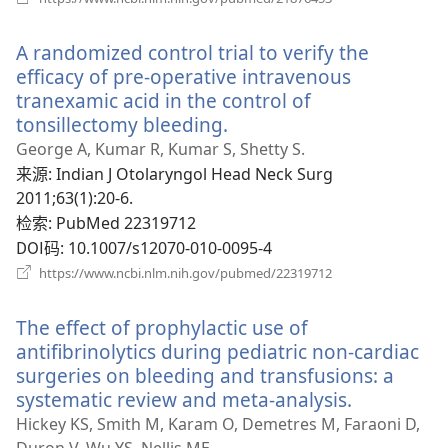
开
新
A randomized control trial to verify the
窗
口）
efficacy of pre-operative intravenous
tranexamic acid in the control of
tonsillectomy bleeding.
（打
开
George A, Kumar R, Kumar S, Shetty S.
新
来源
‎: Indian J Otolaryngol Head Neck Surg
窗
2011;63(1):20-6.
口）
检索
‎: PubMed 22319712
DOI码
‎: 10.1007/s12070-010-0095-4
（打
https://www.ncbi.nlm.nih.gov/pubmed/22319712
开
新
The effect of prophylactic use of
窗
口）
antifibrinolytics during pediatric non-cardiac
surgeries on bleeding and transfusions: a
systematic review and meta-analysis.
（打
开
Hickey KS, Smith M, Karam O, Demetres M, Faraoni D,
新