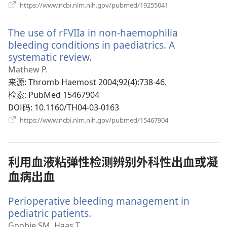
（打
https://www.ncbi.nlm.nih.gov/pubmed/19255041
开
新
The use of rFVIIa in non-haemophilia
窗
口）
bleeding conditions in paediatrics. A
systematic review.
（打
开
Mathew P.
新
来源
‎: Thromb Haemost 2004;92(4):738-46.
窗
检索
‎: PubMed 15467904
口）
DOI码
‎: 10.1160/TH04-03-0163
（打
https://www.ncbi.nlm.nih.gov/pubmed/15467904
开
新
窗
口）
利用血液粘弹性检测辨别外科性出血或凝
血病出血
Perioperative bleeding management in
pediatric patients.
（打
开
Goobie SM, Haas T.