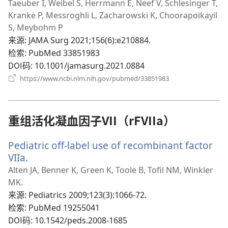
开
Taeuber I, Weibel S, Herrmann E, Neef V, Schlesinger T,
新
Kranke P, Messroghli L, Zacharowski K, Choorapoikayil
窗
S, Meybohm P
口）
来源
‎: JAMA Surg 2021;156(6):e210884.
检索
‎: PubMed 33851983
DOI码
‎: 10.1001/jamasurg.2021.0884
（打
https://www.ncbi.nlm.nih.gov/pubmed/33851983
开
新
窗
口）
重组活化凝血因子VII（rFVIIa）
Pediatric off-label use of recombinant factor
VIIa.
（打
开
Alten JA, Benner K, Green K, Toole B, Tofil NM, Winkler
新
MK.
窗
来源
‎: Pediatrics 2009;123(3):1066-72.
口）
检索
‎: PubMed 19255041
DOI码
‎: 10.1542/peds.2008-1685