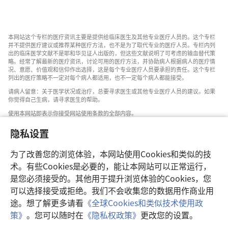
本网站这个专栏的医疗资讯主要是提供给临床医生及其他专业医疗人员的。这个专栏
并不提供医疗建议或推荐某种医疗方法，也不是为了取代专业的医疗人员。专栏内列
出的临床医学文献不是耶和华见证人出版的，但这些文献说明了可考虑的输血替代策
略。经常了解最新的医疗资讯，讨论可用的医疗方法，并协助病人根据病人的医疗情
况、意愿、价值观和信仰作出选择，这是每个专业医疗人员要承担的责任。这个专栏
列出的医疗策略不一定对每个病人都适用，也不一定每个病人都能接受。
请病人留意：关于医学状况或治疗，总要寻求医生或其他专业医疗人员的建议。如果
你觉得自己生病，请寻求医生的帮助。
使用本网站即表示你接受网站使用条款的全部内容。
隐私设置
为了改善您的浏览体验，本网站使用Cookies和类似的技
设置外观
术。有些Cookies是必要的，能让本网站可以正常运行，
是您必须接受的。其他用于提升浏览体验的Cookies，您
可以选择接受或拒绝。我们不会收集您的数据用作商业用
途。想了解更多请看
《全球Cookies和类似技术使用政
Copyright
© 2026 Watch Tower Bible and Tract Society of Pennsylvania.
策》
。您可以随时在
《隐私权政策》
更改您的设置。
使用条款
|
隐私权政策
|
隐私设置