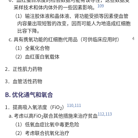
109
采样技术和体内体外的一些因素影响。
（1）输注胶体液和晶体液、肾功能受损等因素使血管
内容量出现短暂的改变，因而可能人为地造成红细胞
比容下降。
c. 具有携氧功能的红细胞代用品（可供临床应用时）
（1）全氟化合物
（2）血红蛋白氧载体
2．正性肌力药物
3．血管活性药物
B. 优化通气和氧合
110,111
1．提高吸入氧浓度（FiO
）
2
112,113
a. 考虑以高FiO
联合其他措施来治疗贫血
2
（1）低氧血症比氧中毒更危险
（2）考虑联合抗氧化治疗