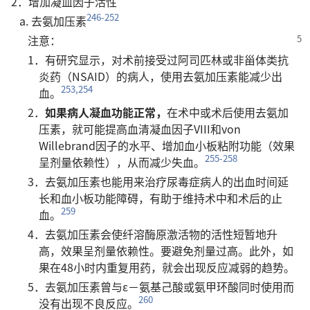
2．增加凝血因子活性
246-252
a. 去氨加压素
注意：
1．有研究显示，对术前接受过阿司匹林或非甾体类抗
炎药（NSAID）的病人，使用去氨加压素能减少出
253,254
血。
2．
如果病人凝血功能正常，
在术中或术后使用去氨加
压素，就可能提高血清凝血因子VIII和von
Willebrand因子的水平、增加血小板粘附功能（效果
255-258
呈剂量依赖性），从而减少失血。
3．去氨加压素也能用来治疗尿毒症病人的出血时间延
长和血小板功能障碍，有助于维持术中和术后的止
259
血。
4．去氨加压素会使纤溶酶原激活物的活性短暂地升
高，效果呈剂量依赖性。要避免剂量过高。此外，如
果在48小时内重复用药，就会出现反应减弱的趋势。
5．去氨加压素曾与ε－氨基己酸或氨甲环酸同时使用而
260
没有出现不良反应。