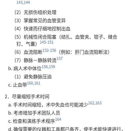
143,144
（2）无损伤组织处理
（3）掌握常见的血管变异
（4）快速而仔细地控制出血
（5）机械性闭合阻塞（结扎、血管夹、钳子、缝合
145-151
钉、气囊）
152-156
（6）血流阻断
（例如：肝门血流阻断法）
157
（7）静脉－静脉转流
158,159
b. 病人术中体位
（1）避免静脉压迫
160,161
c. 止血带
2．尽量缩短手术时间
162,163
a. 手术时间缩短，术中失血也可能减少
b. 考虑增加手术团队人员
164
c. 检查和演练手术程序
d. 确保需要的仪器和工具都已备齐，使手术能快速进行，