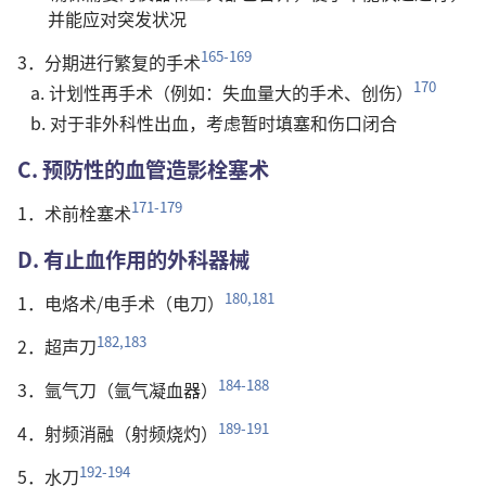
并能应对突发状况
165-169
3．分期进行繁复的手术
170
a. 计划性再手术（例如：失血量大的手术、创伤）
b. 对于非外科性出血，考虑暂时填塞和伤口闭合
C. 预防性的血管造影栓塞术
171-179
1．术前栓塞术
D. 有止血作用的外科器械
180,181
1．电烙术/电手术（电刀）
182,183
2．超声刀
184-188
3．氩气刀（氩气凝血器）
189-191
4．射频消融（射频烧灼）
192-194
5．水刀