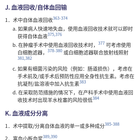
J. 血液回收/自体血回输
363-374
1．术中自体血液回收
a. 如果病人快速地失血，使用血液回收技术就可以即时
375,376
获得自体血液
377
b. 在肿瘤手术中使用血液回收技术时，
可考虑使用
378-380
白细胞滤器，
或白细胞滤器联合放射线照射
381,382
c. 如果有细菌污染的风险（例如：肠道损伤），考虑在
手术前及/或手术后预防性应用全身性抗生素。考虑在
383
抗凝剂/盐溶液中加入抗生素
d. 在采取防范措施的情况下，在产科手术中使用血液回
384
收技术时出现羊水栓塞的风险很低
K. 血液成分分离
385-388
1．术中提取/分离自体血液的单一或多种成分
389,390
2．富血小板血浆