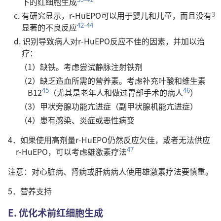
下的红细胞生成
c. 有研究显示，r-HuEPO可以用于婴儿和儿童，而且没有
42-44
显著的不良反应
d. 识别导致病人对r-HuEPO反应不佳的因素，并加以治
疗：
（1）缺铁。考虑尝试静脉注射铁剂
（2）缺乏造血所需的营养素。考虑补充叶酸和维生素
45
46
B12
（尤其是老年人和做过胃部手术的病人
）
（3）甲状旁腺功能亢进症（副甲状腺机能亢进症）
（4）患有感染、炎症或恶性病变
4．如果使用高剂量r-HuEPO仍然反应欠佳，或者无法供应
47
r-HuEPO，可以考虑雄激素疗法
注意：对心脏病、肾病或肝病病人使用雄激素疗法要慎重。
5．营养支持
E. 优化术前红细胞生成