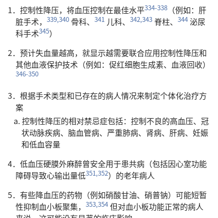
334-338
1．控制性降压，将血压控制在最佳水平
（例如：肝
339,340
341
342,343
344
脏手术，
骨科、
儿科、
脊柱、
泌尿
345
科手术
）
2．预计失血量越高，就显示越需要联合应用控制性降压和
其他血液保护技术（例如：促红细胞生成素、血液回收）
346-350
3．根据手术类型和已存在的病人情况来制定个体化治疗方
案
a. 控制性降压的相对禁忌症包括：控制不良的高血压、冠
状动脉疾病、脑血管病、严重肺病、肾病、肝病、妊娠
和低血容量
4．低血压硬膜外麻醉曾安全用于患共病（包括因心室功能
351,352
障碍导致心输出量低
）的老年病人
5．有些降血压的药物（例如硝酸甘油、硝普钠）可能短暂
353,354
性抑制血小板聚集，
但对血小板功能正常的病人