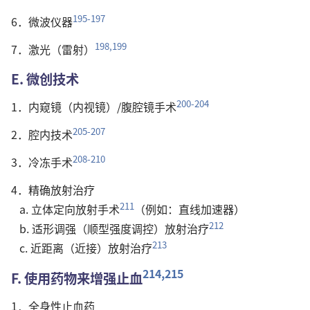
195-197
6．微波仪器
198,199
7．激光（雷射）
E. 微创技术
200-204
1．内窥镜（内视镜）/腹腔镜手术
205-207
2．腔内技术
208-210
3．冷冻手术
4．精确放射治疗
211
a. 立体定向放射手术
（例如：直线加速器）
212
b. 适形调强（顺型强度调控）放射治疗
213
c. 近距离（近接）放射治疗
214,215
F. 使用药物来增强止血
1．全身性止血药