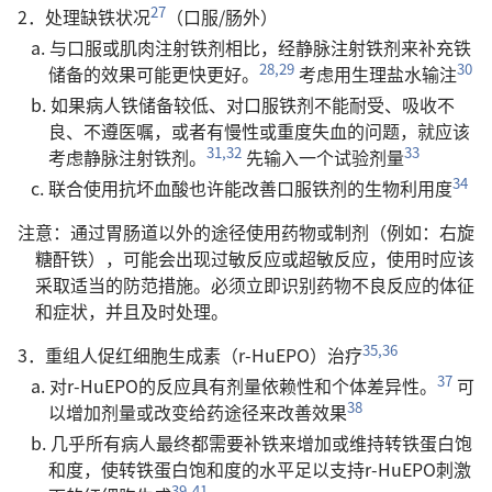
27
2．处理缺铁状况
（口服/肠外）
a. 与口服或肌肉注射铁剂相比，经静脉注射铁剂来补充铁
28,29
30
储备的效果可能更快更好。
考虑用生理盐水输注
b. 如果病人铁储备较低、对口服铁剂不能耐受、吸收不
良、不遵医嘱，或者有慢性或重度失血的问题，就应该
31,32
33
考虑静脉注射铁剂。
先输入一个试验剂量
34
c. 联合使用抗坏血酸也许能改善口服铁剂的生物利用度
注意：通过胃肠道以外的途径使用药物或制剂（例如：右旋
糖酐铁），可能会出现过敏反应或超敏反应，使用时应该
采取适当的防范措施。必须立即识别药物不良反应的体征
和症状，并且及时处理。
35,36
3．重组人促红细胞生成素（r-HuEPO）治疗
37
a. 对r-HuEPO的反应具有剂量依赖性和个体差异性。
可
38
以增加剂量或改变给药途径来改善效果
b. 几乎所有病人最终都需要补铁来增加或维持转铁蛋白饱
和度，使转铁蛋白饱和度的水平足以支持r-HuEPO刺激
39-41