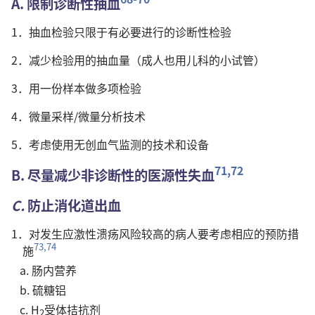
A. 限制诊断性抽血
1．抽血检验只限于有必要进行的诊断性检验
2．减少检验用的抽血量（成人也用儿科的小试管）
3．用一份样本做多项检验
4．微量采样/微量分析技术
5．考虑使用无创血气监测的技术和设备
71,72
B. 尽量减少非诊断性的医源性失血
C.
防止消化道出血
1．对发生应激性溃疡风险较高的病人要考虑相应的预防措
73,74
施
a. 肠内营养
b. 硫糖铝
c. H
受体拮抗剂
2