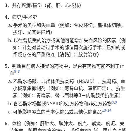
3．并存疾病/损伤（肾、肝、心或肺）
4．病史/手术史
a. 手术的类型和失血量（例如：包皮环切；扁桃体切除；
拔牙，尤其是臼齿）
b. 以往曾接受的治疗或其他可能增加失血风险的因素（例
如：计划对曾动过手术的部位再次施行手术；已知的或
怀疑存在的严重粘连［沾黏］；放射治疗）
5．判断目前病人接受的药物中，是否有药物可能不利于止
5-7
血
a. 乙酰水杨酸、非甾体类抗炎药（NSAID）、抗凝药、血
小板聚集抑制剂（例如：阿昔单抗、噻氯匹定）、抗生
素（例如：青霉素、替卡西林等β－内酰胺类抗生素）
8,9
b. 含乙酰水杨酸或NSAID的处方药物和非处方药物
10-14
c. 可能影响凝血的草本保健品或其他保健食品
6．体检（例如：肝肿大、脾肿大、瘀点、紫癜、瘀斑、关
节积血、胶原血管病的病征、毛细血管扩张、跟止血功能