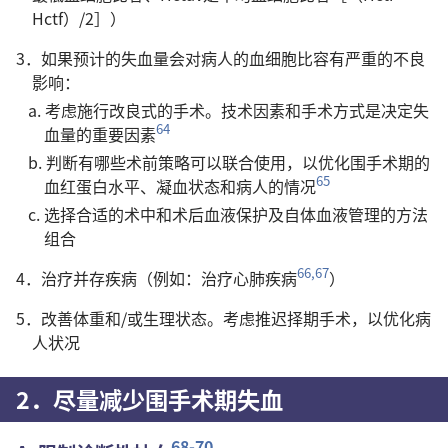
Hctf）/2］）
3．如果预计的失血量会对病人的血细胞比容有严重的不良
影响：
a. 考虑施行改良式的手术。技术因素和手术方式是决定失
64
血量的重要因素
b. 判断有哪些术前策略可以联合使用，以优化围手术期的
65
血红蛋白水平、凝血状态和病人的情况
c. 选择合适的术中和术后血液保护及自体血液管理的方法
组合
66,67
4．治疗并存疾病（例如：治疗心肺疾病
）
5．改善体重和/或生理状态。考虑推迟择期手术，以优化病
人状况
2．尽量减少围手术期失血
68-70