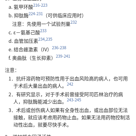
216-223
a. 氨甲环酸
224-231
b. 抑肽酶
（可供临床应用时）
232
注意：先使用一个试验剂量
233
c. ε－氨基己酸
234,235
d. 血管加压素
236-238
e. 结合雌激素（IV）
239-241
f. 奥曲肽（生长抑素）
注意：
1．抗纤溶药物可预防性用于出血风险高的病人，也可用
242
于术后大量出血的病人。
2．有研究显示，对于手术前曾接受阿司匹林治疗的病
243-245
人，抑肽酶能减少出血。
3．术后或创伤病人如果有全身性出血，或出血部位无法
接触，就应该考虑用药物止血。如果无法用药物控制活
动性出血，就要尽快手术。