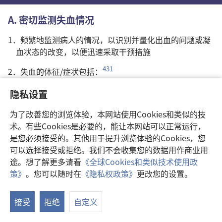
A. 密切监测失血情况
1．频繁地监测病人的情况，以识别并量化出血的问题或凝
血状态的改变，以便迅速采取干预措施
431
2．失血的体征/症状包括：
a. 疼痛、伤口肿胀，或者手术部位及该部位周边变硬
隐私设置
b. 血流动力学不稳定
c. 液体状态
为了改善您的浏览体验，本网站使用Cookies和类似的技
术。有些Cookies是必要的，能让本网站可以正常运行，
注意：病人对液体治疗反应欠佳的一个常见原因是持续出
是您必须接受的。其他用于提升浏览体验的Cookies，您
血。如果对病人已经给予合理程度的补液，但仍有低血
可以选择接受或拒绝。我们不会收集您的数据用作商业用
容量的表现，就要高度怀疑病人是否有出血的问题。
途。想了解更多请看
《全球Cookies和类似技术使用政
d. 生命体征（生命征象）和临床检查（例如：眩晕、恶
策》
。您可以随时在
《隐私权政策》
更改您的设置。
心、口渴、呼吸困难、心动过速、呼吸急促、出汗、精
显
神状态改变、休克）
示
接受
拒绝
自定义
e. 血红蛋白/红细胞比容持续下降（根据临床状况来进行
目
检验；取最少量的血液样本）
录