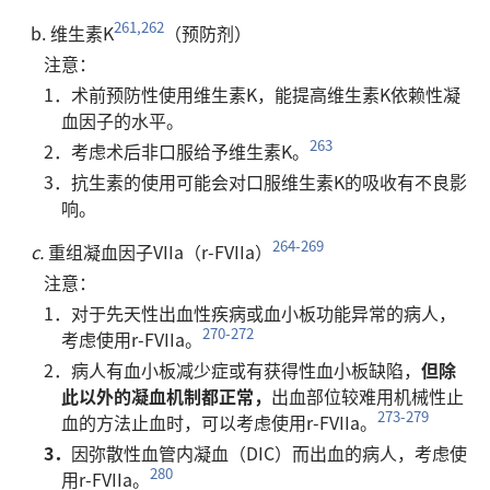
261,262
b. 维生素K
（预防剂）
注意：
1．术前预防性使用维生素K，能提高维生素K依赖性凝
血因子的水平。
263
2．考虑术后非口服给予维生素K。
3．抗生素的使用可能会对口服维生素K的吸收有不良影
响。
264-269
c.
重组凝血因子VIIa（r-FVIIa）
注意：
1．对于先天性出血性疾病或血小板功能异常的病人，
270-272
考虑使用r-FVIIa。
2．病人有血小板减少症或有获得性血小板缺陷，
但除
此以外的凝血机制都正常，
出血部位较难用机械性止
273-279
血的方法止血时，可以考虑使用r-FVIIa。
3．
因弥散性血管内凝血（DIC）而出血的病人，考虑使
280
用r-FVIIa。