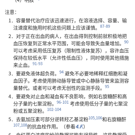
注意：
1．容量替代治疗应该迅速进行，在溶液选择、容量、输
87-89
注速度和施用时机这些问题上应该谨慎。
2．对于正在出血的病人，在出血得到控制前就积极地把
90
血压恢复到正常水平范围，可能会导致失血量增加。
可以考虑采用低压复苏（限制性液体复苏），容许血压
保持在较低水平（允许性低血压），同时使用其他措施
91-93
来止血。
94
3．要避免液体超负荷。
避免不必要地稀释红细胞和凝
血因子。考虑使用肺动脉导管或中心静脉导管来监测容
95
量替代。或者可以考虑无创性的监测手段。
4．要避免对止血和凝血有不良影响，例如右旋糖酐和高
96-101
分子量的七聚淀粉。
考虑使用低分子量的七聚淀
102-104
粉或五聚淀粉。
105,106
5．去氨加压素可部分逆转羟乙基淀粉
和右旋糖酐
107,108
的抗血栓作用。（参看
4.F.
）
6．血红蛋白浓度的检验数据可能有误导性，这些数据受