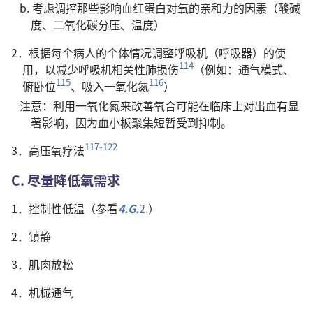
b. 考虑调控那些影响血红蛋白对氧的亲和力的因素（酸碱
度、二氧化碳分压、温度）
2．根据每个病人的个体情况调整呼吸机（呼吸器）的使
114
用，以减少呼吸机相关性肺损伤
（例如：通气模式、
115
116
俯卧位
、吸入一氧化氮
）
注意：利用一氧化氮来改善氧合可能在临床上对出血有显
著影响，因为血小板聚集短暂受到抑制。
117-122
3．高压氧疗法
C. 尽量降低氧需求
1．控制性低温（参看
4.G.
2.
）
2．镇静
3．肌肉放松
4．机械通气