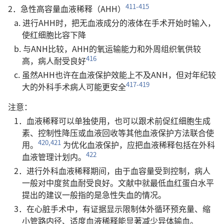
411-415
2．急性高容量血液稀释（AHH）
a. 进行AHH时，把无血液成分的液体在手术开始时输入，
使红细胞比容下降
b. 与ANH比较，AHH的氧运输能力和外周组织氧供较
416
高，病人耐受良好
c. 虽然AHH也许在血液保护效能上不及ANH，但对年纪较
417-419
大的外科手术病人可能更安全
注意：
1．血液稀释可以单独使用，也可以跟术前促红细胞生成
素、控制性降压或血液回收等其他血液保护方法联合使
420,421
用。
为优化血液保护，应把血液稀释包括在外科
422
血液管理计划内。
2．进行外科血液稀释期间，由于血容量受到控制，病人
一般对中度贫血耐受良好。文献中就最低血红蛋白水平
提出的建议一般指的是急性失血的情况。
3．在心脏手术中，有证据显示限制体外循环预充量、缩
小管路内径、适度血液稀释能显著减少异体输血。