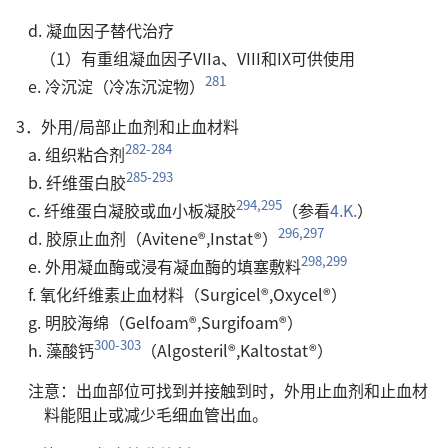
d. 凝血因子替代治疗
（1）有重组凝血因子VIIa、VIII和IX可供使用
281
e. 冷沉淀（冷冻沉淀物）
3．外用/局部止血剂和止血材料
282-284
a. 组织粘合剂
285-293
b. 纤维蛋白胶
294,295
c. 纤维蛋白凝胶或血小板凝胶
（参看
4.K.
）
296,297
d. 胶原止血剂（Avitene®,Instat®）
298,299
e. 外用凝血酶或浸有凝血酶的填塞敷料
f. 氧化纤维素止血材料（Surgicel®,Oxycel®）
g. 明胶海绵（Gelfoam®,Surgifoam®）
300-303
h. 藻酸钙
（Algosteril®,Kaltostat®）
注意：出血部位可找到并接触到时，外用止血剂和止血材
料能阻止或减少毛细血管出血。