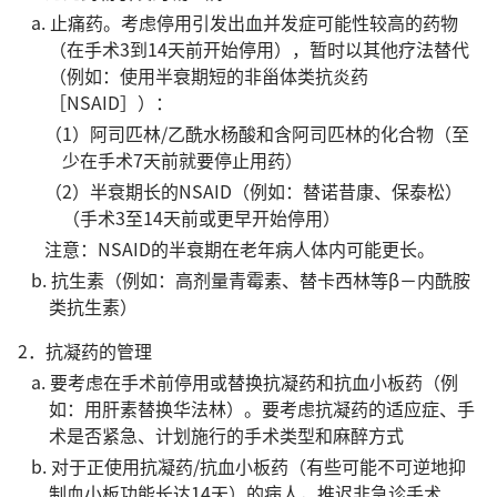
a. 止痛药。考虑停用引发出血并发症可能性较高的药物
（在手术3到14天前开始停用），暂时以其他疗法替代
（例如：使用半衰期短的非甾体类抗炎药
［NSAID］）：
（1）阿司匹林/乙酰水杨酸和含阿司匹林的化合物（至
少在手术7天前就要停止用药）
（2）半衰期长的NSAID（例如：替诺昔康、保泰松）
（手术3至14天前或更早开始停用）
注意：NSAID的半衰期在老年病人体内可能更长。
b. 抗生素（例如：高剂量青霉素、替卡西林等β－内酰胺
类抗生素）
2．抗凝药的管理
a. 要考虑在手术前停用或替换抗凝药和抗血小板药（例
如：用肝素替换华法林）。要考虑抗凝药的适应症、手
术是否紧急、计划施行的手术类型和麻醉方式
b. 对于正使用抗凝药/抗血小板药（有些可能不可逆地抑
制血小板功能长达14天）的病人，推迟非急诊手术