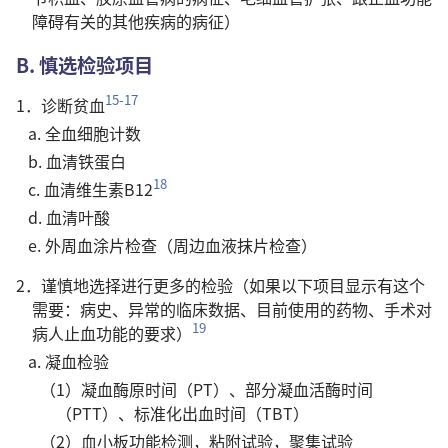
障碍有关的其他疾病的病征）
B. 慎选检验项目
15-17
1．诊断贫血
a. 全血细胞计数
b. 血清铁蛋白
18
c. 血清维生素B12
d. 血清叶酸
e. 外周血涂片检查（周边血液抹片检查）
2．谨慎地选择进行更多的检验（如果以下项目显示有这个
需要：病史、异常的临床数据、目前使用的药物、手术对
19
病人止血功能的要求）
a. 凝血检验
（1）凝血酶原时间（PT）、部分凝血活酶时间
（PTT）、标准化出血时间（TBT）
（2）血小板功能检测，粘附试验，聚集试验