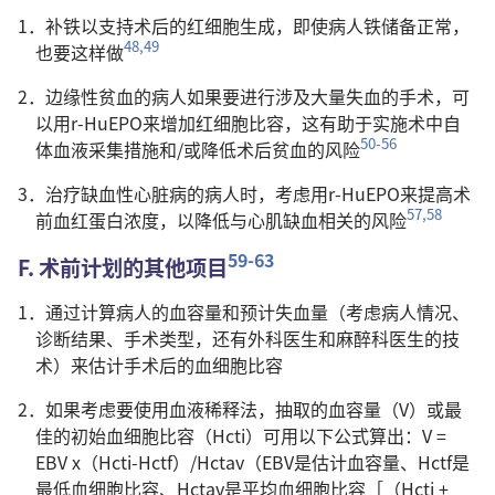
1．补铁以支持术后的红细胞生成，即使病人铁储备正常，
48,49
也要这样做
2．边缘性贫血的病人如果要进行涉及大量失血的手术，可
以用r-HuEPO来增加红细胞比容，这有助于实施术中自
50-56
体血液采集措施和/或降低术后贫血的风险
3．治疗缺血性心脏病的病人时，考虑用r-HuEPO来提高术
57,58
前血红蛋白浓度，以降低与心肌缺血相关的风险
59-63
F. 术前计划的其他项目
1．通过计算病人的血容量和预计失血量（考虑病人情况、
诊断结果、手术类型，还有外科医生和麻醉科医生的技
术）来估计手术后的血细胞比容
2．如果考虑要使用血液稀释法，抽取的血容量（V）或最
佳的初始血细胞比容（Hcti）可用以下公式算出：V =
EBV x（Hcti-Hctf）/Hctav（EBV是估计血容量、Hctf是
最低血细胞比容、Hctav是平均血细胞比容［（Hcti +