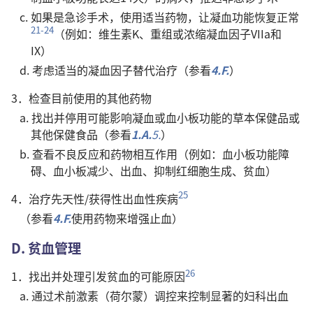
c. 如果是急诊手术，使用适当药物，让凝血功能恢复正常
21-24
（例如：维生素K、重组或浓缩凝血因子VIIa和
IX）
d. 考虑适当的凝血因子替代治疗（参看
4.F.
）
3．检查目前使用的其他药物
a. 找出并停用可能影响凝血或血小板功能的草本保健品或
其他保健食品（参看
1.A.
5.
）
b. 查看不良反应和药物相互作用（例如：血小板功能障
碍、血小板减少、出血、抑制红细胞生成、贫血）
25
4．治疗先天性/获得性出血性疾病
（参看
4.F.
使用药物来增强止血）
D. 贫血管理
26
1．找出并处理引发贫血的可能原因
a. 通过术前激素（荷尔蒙）调控来控制显著的妇科出血