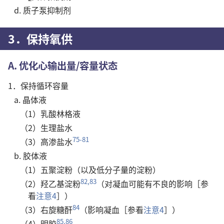
d. 质子泵抑制剂
3．保持氧供
A. 优化心输出量/容量状态
1．保持循环容量
a. 晶体液
（1）乳酸林格液
（2）生理盐水
75-81
（3）高渗盐水
b. 胶体液
（1）五聚淀粉（以及低分子量的淀粉）
82,83
（2）羟乙基淀粉
（对凝血可能有不良的影响［参
看
注意4
］）
84
（3）右旋糖酐
（影响凝血［参看
注意4
］）
85,86
（4）明胶