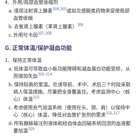
4．外用/局部血管收缩剂
304,305
a. 浸润注射肾上腺素
或拟交感胺类药物来促使局部
血管收缩
306
b. 去氧肾上腺素（苯肾上腺素）
307,308
c. 外用可卡因
G. 正常体温/保护凝血功能
1．保持正常体温
a. 低体温可导致血小板功能障碍和凝血蛋白功能受损，从
309-314
而增加失血
b. 保持较高的室温。在诱导前、术中、术后三个时段采取
病人保温措施。尽量把全身覆盖住。考虑监测中心（核
315
心）体温
c. 考虑使用充气加温系统（使用在头、颈、肩）以保持中
316,317
心（核心）体温，降低对血管扩张剂的需求
d. 所有静脉输注的液体和经自体血回输系统回流的血液都
318
要加温