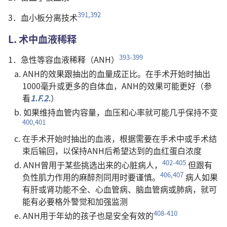
391,392
3．血小板分离技术
L. 术中血液稀释
393-399
1．急性等容血液稀释（ANH）
a. ANH的效果跟抽出的血量成正比。在手术开始时抽出
1000毫升或更多的自体血，ANH的效果可能更好（参
看
1.F.2.
）
b. 如果维持血管内容量，血压和心率就可能几乎保持不变
400,401
c. 在手术开始时抽出的血液，根据需要在手术中或手术结
束后输回，以保持ANH后希望达到的血红蛋白浓度
402-405
d. ANH曾用于某些挑选出来的心脏病人，
但跟有
406,407
负性肌力作用的麻醉剂同用时要谨慎。
病人如果
有肝或肾功能不全、心血管病、脑血管病或肺病，就可
能有必要格外警觉和加强监测
408-410
e. ANH用于年幼的孩子也是安全有效的