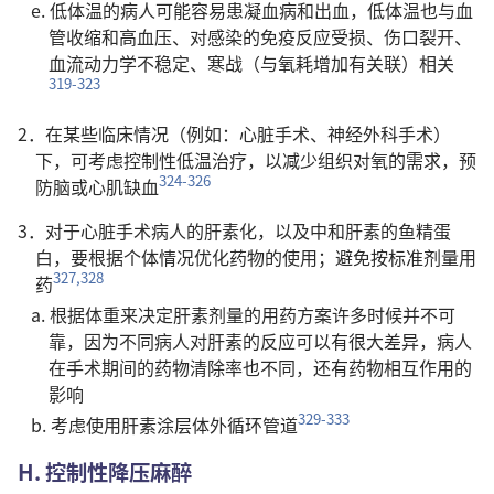
e. 低体温的病人可能容易患凝血病和出血，低体温也与血
管收缩和高血压、对感染的免疫反应受损、伤口裂开、
血流动力学不稳定、寒战（与氧耗增加有关联）相关
319-323
2．在某些临床情况（例如：心脏手术、神经外科手术）
下，可考虑控制性低温治疗，以减少组织对氧的需求，预
324-326
防脑或心肌缺血
3．对于心脏手术病人的肝素化，以及中和肝素的鱼精蛋
白，要根据个体情况优化药物的使用；避免按标准剂量用
327,328
药
a. 根据体重来决定肝素剂量的用药方案许多时候并不可
靠，因为不同病人对肝素的反应可以有很大差异，病人
在手术期间的药物清除率也不同，还有药物相互作用的
影响
329-333
b. 考虑使用肝素涂层体外循环管道
H. 控制性降压麻醉