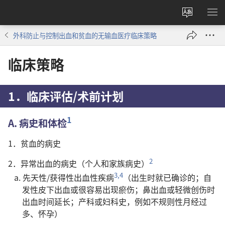
更
显
改
示
外科防止与控制出血和贫血的无输血医疗临床策略
网
菜
站
单
临床策略
语
言
1．临床评估/术前计划
1
A. 病史和体检
1．贫血的病史
2
2．异常出血的病史（个人和家族病史）
3,4
a. 先天性/获得性出血性疾病
（出生时就已确诊的；自
发性皮下出血或很容易出现瘀伤；鼻出血或轻微创伤时
出血时间延长；产科或妇科史，例如不规则性月经过
多、怀孕）