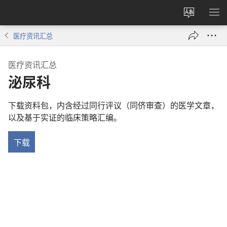
更
显
改
示
医疗资讯汇总
网
菜
站
单
医疗资讯汇总
语
泌尿科
言
下载资料包，内含经过同行评议（同侪审查）的医学文章，
以及基于实证的临床策略汇编。
下载