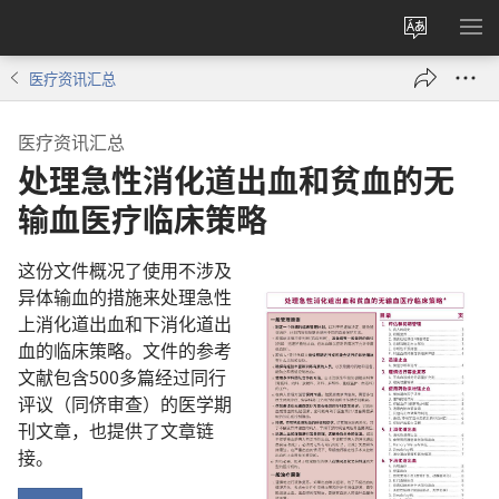
更
显
改
示
医疗资讯汇总
网
菜
站
单
医疗资讯汇总
语
处理急性消化道出血和贫血的无
言
输血医疗临床策略
这份文件概况了使用不涉及
异体输血的措施来处理急性
上消化道出血和下消化道出
血的临床策略。文件的参考
文献包含500多篇经过同行
评议（同侪审查）的医学期
刊文章，也提供了文章链
接。