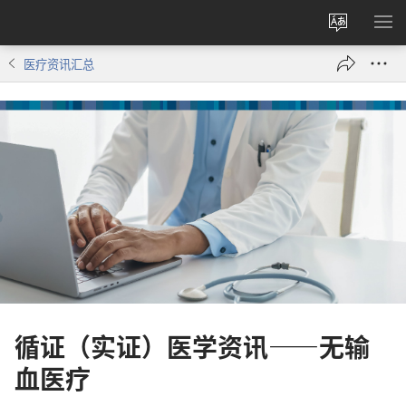
更
显
改
示
医疗资讯汇总
网
菜
站
单
语
言
循证（实证）医学资讯——无输
血医疗