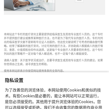
出
版
物
下
载
选
本网站这个专栏的医疗资讯主要是提供给临床医生及其他专业医疗人员的。这个专栏
项
并不提供医疗建议或推荐某种医疗方法，也不是为了取代专业的医疗人员。专栏内列
循
出的临床医学文献不是耶和华见证人出版的，但这些文献说明了可考虑的输血替代策
略。经常了解最新的医疗资讯，讨论可用的医疗方法，并协助病人根据病人的医疗情
证
况、意愿、价值观和信仰作出选择，这是每个专业医疗人员要承担的责任。这个专栏
（实
列出的医疗策略不一定对每个病人都适用，也不一定每个病人都能接受。
证）
请病人留意：关于医学状况或治疗，总要寻求医生或其他专业医疗人员的建议。如果
你觉得自己生病，请寻求医生的帮助。
医
学
使用本网站即表示你接受网站使用条款的全部内容。
资
隐私设置
讯
——
为了改善您的浏览体验，本网站使用Cookies和类似的技
无
设置外观
术。有些Cookies是必要的，能让本网站可以正常运行，
输
是您必须接受的。其他用于提升浏览体验的Cookies，您
血
可以选择接受或拒绝。我们不会收集您的数据用作商业用