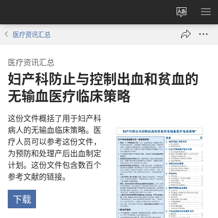
更
显
改
示
医疗资讯汇总
网
菜
站
单
医疗资讯汇总
语
妇产科防止与控制出血和贫血的
言
无输血医疗临床策略
这份文件概括了用于妇产科
病人的无输血临床策略。医
疗人员可以参考这份文件，
为预防和处理产后出血制定
计划。这份文件包含数百个
参考文献的链接。
下载