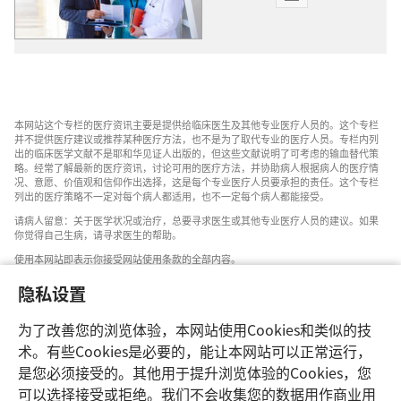
出
版
物
下
载
选
本网站这个专栏的医疗资讯主要是提供给临床医生及其他专业医疗人员的。这个专栏
项
并不提供医疗建议或推荐某种医疗方法，也不是为了取代专业的医疗人员。专栏内列
耶
出的临床医学文献不是耶和华见证人出版的，但这些文献说明了可考虑的输血替代策
略。经常了解最新的医疗资讯，讨论可用的医疗方法，并协助病人根据病人的医疗情
和
况、意愿、价值观和信仰作出选择，这是每个专业医疗人员要承担的责任。这个专栏
华
列出的医疗策略不一定对每个病人都适用，也不一定每个病人都能接受。
见
请病人留意：关于医学状况或治疗，总要寻求医生或其他专业医疗人员的建议。如果
你觉得自己生病，请寻求医生的帮助。
证
人
使用本网站即表示你接受网站使用条款的全部内容。
医
隐私设置
院
联
为了改善您的浏览体验，本网站使用Cookies和类似的技
络
设置外观
术。有些Cookies是必要的，能让本网站可以正常运行，
委
是您必须接受的。其他用于提升浏览体验的Cookies，您
员
可以选择接受或拒绝。我们不会收集您的数据用作商业用