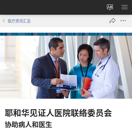
更
显
改
示
医疗资讯汇总
网
菜
站
单
语
言
耶和华见证人医院联络委员会
协助病人和医生