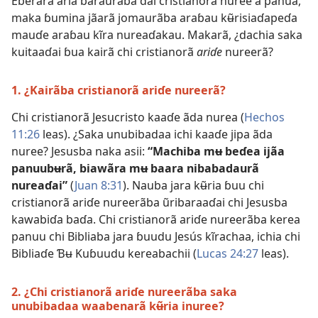
Ẽbẽrarã ãrĩã baraurãba dai cristianorã nuree a panua,
maka ɓumina jãarã jomaurãba araɓau kʉ̃risiaɗapeɗa
mauɗe araɓau kĩra nureaɗakau. Makarã, ¿dachia saka
kuitaaɗai ɓua kairã chi cristianorã
ariɗe
nureerã?
1. ¿Kairãba cristianorã ariɗe nureerã?
Chi cristianorã Jesucristo kaaɗe ãda nurea (
Hechos
11:26
leas). ¿Saka unubibadaa ichi kaaɗe jipa ãda
nuree? Jesusba naka asii:
“Machiba mʉ beɗea ijãa
panuubʉrã, biawãra mʉ baara nibabadaurã
nureaɗai”
(
Juan 8:31
). Nauba jara kʉ̃ria ɓuu chi
cristianorã ariɗe nureerãba ũribaraaɗai chi Jesusba
kawabiɗa baɗa. Chi cristianorã ariɗe nureerãba kerea
panuu chi Bibliaba jara ɓuudu Jesús kĩrachaa, ichia chi
Bibliaɗe Ɓʉ Kuɓuudu kereabachii (
Lucas 24:27
leas).
2. ¿Chi cristianorã ariɗe nureerãba saka
unubibadaa waabenarã kʉ̃ria inuree?