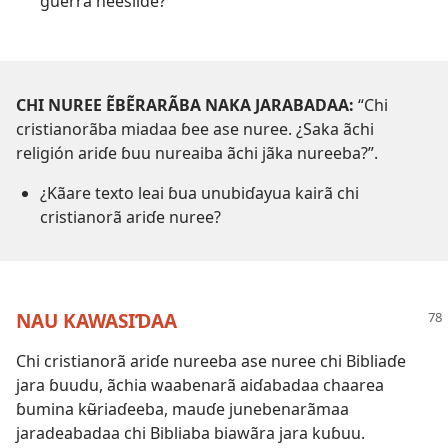
guerra neesiiɗe?
CHI NUREE ẼBẼRARÃBA NAKA JARABADAA:
“Chi
cristianorãba miadaa ɓee ase nuree. ¿Saka ãchi
religión ariɗe ɓuu nureaiba ãchi jãka nureeba?”.
¿Kãare texto leai ɓua unubiɗayua kairã chi
cristianorã ariɗe nuree?
NAU KAWASIƊAA
Chi cristianorã ariɗe nureeba ase nuree chi Bibliaɗe
jara ɓuudu, ãchia waabenarã aiɗabadaa chaarea
ɓumina kʉ̃riaɗeeba, mauɗe junebenarãmaa
jaradeabadaa chi Bibliaba biawãra jara kuɓuu.