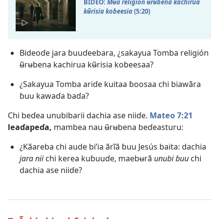
BIDEO:
Mʉa religión ʉ̃rʉbena kachirua
kʉ̃risia koɓeesia
(5:20)
Bideoɗe jara ɓuuɗeebara, ¿sakayua Tomba religión
ʉ̃rʉbena kachirua kʉ̃risia koɓeesaa?
¿Sakayua Tomba ariɗe kuitaa ɓoosaa chi biawãra
ɓuu kawaɗa baɗa?
Chi beɗea unubibarii dachia ase niiɗe.
Mateo 7:21
leaɗapeɗa,
mambea nau ʉ̃rʉbena beɗeasturu:
¿Kãareba chi aude biʼia ãrĩã ɓuu Jesús baita: dachia
jara nii
chi kerea kuɓuuɗe, maebʉrã
unubi ɓuu
chi
dachia ase niiɗe?