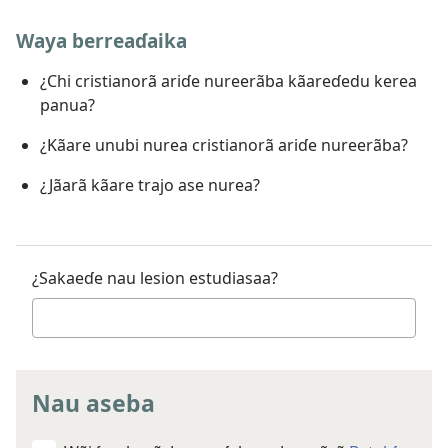
Waya berreaɗaika
¿Chi cristianorã ariɗe nureerãba kãareɗedu kerea
panua?
¿Kãare unubi nurea cristianorã ariɗe nureerãba?
¿Jãarã kãare trajo ase nurea?
¿Sakaeɗe nau lesion estudiasaa?
Nau aseba