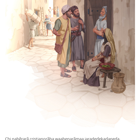
Chi nabẽrarã cristianorãba waabenarãmaa jaradeɗekaɗapeɗa.