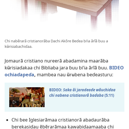
Chi nabẽrarã cristianorãba Dachi Akõre Beɗea biʼia ãrĩã ɓuu a
kʉ̃risiabachiɗaa.
Jomaurã cristiano nureerã abadamina maarãba
kʉ̃risiaɗakaa chi Bibliaba jara ɓuu biʼia ãrĩã ɓuu.
BIDEO
ochiaɗapeɗa
,
mambea nau ʉ̃rʉbena beɗeasturu:
BIDEO:
Saka ãi jaradeaɗe wãuchiɗaa
chi nabena cristianorã baɗaba
(5:11)
Chi ɓee Iglesiarãmaa cristianorã abadaurãba
berekasiɗau ẽbẽrarãmaa kawabiɗaamaaba chi