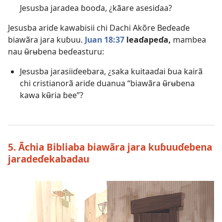
Jesusba jaradea ɓooɗa, ¿kãare asesiɗaa?
Jesusba ariɗe kawabisii chi Dachi Akõre Beɗeaɗe
biawãra jara kuɓuu.
Juan 18:37
leaɗapeɗa,
mambea
nau ʉ̃rʉbena beɗeasturu:
Jesusba jarasiiɗeebara, ¿saka kuitaaɗai ɓua kairã
chi cristianorã ariɗe duanua “biawãra ʉ̃rʉbena
kawa kʉ̃ria ɓee”?
5. Ãchia Bibliaba biawãra jara kuɓuuɗebena
jaradeɗekabadau