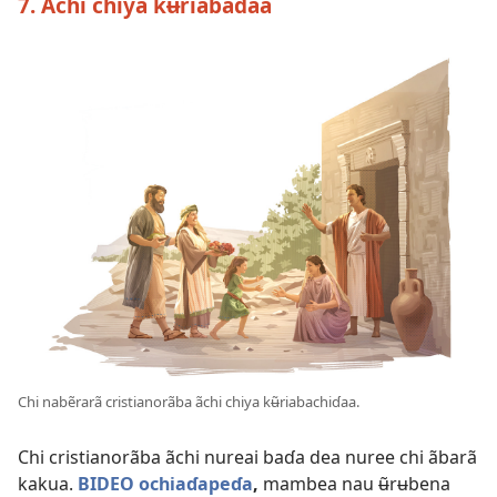
7. Ãchi chiya kʉ̃riabadaa
Chi nabẽrarã cristianorãba ãchi chiya kʉ̃riabachiɗaa.
Chi cristianorãba ãchi nureai baɗa dea nuree chi ãbarã
kakua.
BIDEO ochiaɗapeɗa
,
mambea nau ʉ̃rʉbena