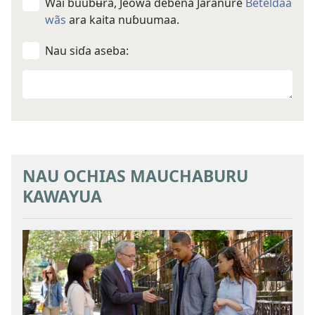
Wãi ɓuubʉrã, Jeowa ɗebena Jaranũrẽ
Betelɗaa
wãs
ara kaita nuɓuumaa.
Nau siɗa aseba:
Your
other
goal
NAU OCHIAS MAUCHABURU
KAWAYUA