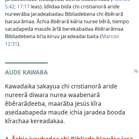
5:42;
17:17
leas). Iɗiiɗaa biɗa chi cristianorã ariɗe
nureerãba jaradeabadau Bibliaɗebena chi ẽbẽrarã
baraurãmaa. Ãchia ẽbẽrarã kʉ̃ria nuree bẽrã, tiempo
sacaɗapeɗa mauɗe ãrĩã berekabadaa ẽbẽrarãmaa
Bibliaɗebena biʼia kiruu jaradeaɗai baita (
Marcos
12:31
).
AUDE KAWABA
Kawaɗaika sakayua chi cristianorã ariɗe
nureerã diwara nurea waabenarã
ẽbẽrarãɗeeba, maarãba Jesús kĩra
aseɗaabapeɗa mauɗe ichia jaradea ɓooɗa
kĩrachaa kereaɗakaa.
4. Ãchia jʉrʉbadaa chi Bibliaɗe biawãra jara