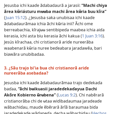
Jesusba ichi kaaɗe ãdabadaurã a jarasii:
“Machi chiya
ãrea kʉ̃riásturu mʉʉba machi ãrea kʉ̃ria ɓuu kĩra”
(
Juan 15:12
). ¿Jesusba saka unubisaa ichi kaaɗe
ãdabadaurãmaa ichia ãchi kʉ̃ria inii? Ãchi ome
berreabachia, kĩrajʉʉ sentibipeɗa maabea ichia aiɗa
kerasia, ichi asta biu kerasia ãchi kakua (
1 Juan 3:16
).
Jesús kĩrachaa, chi cristianorã ariɗe nureerãba
waabenarã kʉ̃ria nuree beɗeabara jaraɗawẽa, bari
biawãra unubibadaa.
3. ¿Sãu trajo biʼia ɓua chi cristianorã ariɗe
nureerãba asebadaa?
Jesusba ichi kaaɗe ãdabadaurãmaa trajo deɗekaɗa
baɗaa,
“ãchi bʉikuasii jaradeɗekaɗayua Dachi
Akõre Kobierno ʉ̃rʉbena”
(
Lucas 9:2
). Chi nabẽrarã
cristianorãba chi de ʉtaa wiɗibadaumaa jaradeaɗe
wãbachiɗau, mauɗe ẽbẽrarã ãrĩã baraumaa biɗa
jaradeɗekaɗe wãɗapeɗa, decha wãbachiɗau (
Hechos