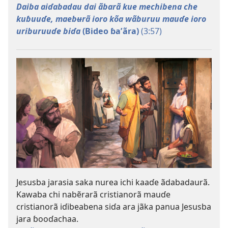
Daiba aiɗabadau dai ãbarã kue mechibena che
kuɓuuɗe, maebʉrã ioro kõa wãburuu mauɗe ioro
uriburuuɗe biɗa
(Bideo ɓaʼãra)
(3:57)
Jesusba jarasia saka nurea ichi kaaɗe ãdabadaurã.
Kawaba chi nabẽrarã cristianorã mauɗe
cristianorã iɗibeabena siɗa ara jãka panua Jesusba
jara ɓooɗachaa.