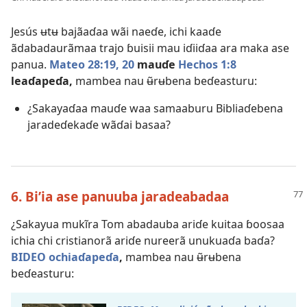
Jesús ʉtʉ bajãaɗaa wãi naeɗe, ichi kaaɗe
ãdabadaurãmaa trajo ɓuisii mau iɗiiɗaa ara maka ase
panua.
Mateo 28:19, 20
mauɗe
Hechos 1:8
leaɗapeɗa,
mambea nau ʉ̃rʉbena beɗeasturu:
¿Sakayaɗaa mauɗe waa samaaburu Bibliaɗebena
jaradeɗekaɗe wãɗai basaa?
6. Biʼia ase panuuba jaradeabadaa
¿Sakayua mukĩra Tom abadauba ariɗe kuitaa ɓoosaa
ichia chi cristianorã ariɗe nureerã unukuaɗa baɗa?
BIDEO ochiaɗapeɗa
,
mambea nau ʉ̃rʉbena
beɗeasturu: