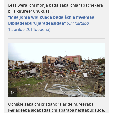
Leas wẽra ichi monja baɗa saka ichia “ãbachekerã
biʼia kiruree” unukuasii.
“Mʉa joma wiɗikuaɗa baɗa ãchia mʉʉmaa
Bibliaɗeeburu jaradeasiɗaa”
(
Chi Kartaba,
1 abrilɗe 2014ɗebena)
Ochiáse saka chi cristianorã ariɗe nureerãba
kʉ̃riaɗeeba aiɗabadaa chi ãbarãba nesitabudauɗe.