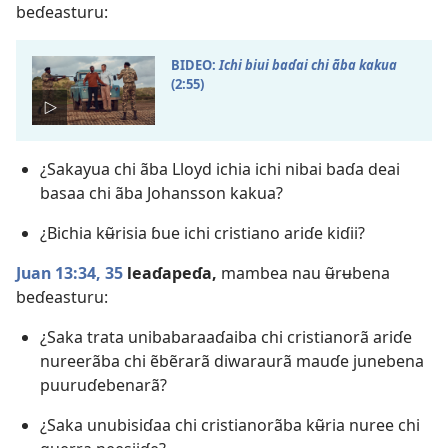
beɗeasturu:
BIDEO:
Ichi biui baɗai chi ãba kakua
(2:55)
¿Sakayua chi ãba Lloyd ichia ichi nibai baɗa deai
basaa chi ãba Johansson kakua?
¿Bichia kʉ̃risia ɓue ichi cristiano ariɗe kiɗii?
Juan 13:34, 35
leaɗapeɗa,
mambea nau ʉ̃rʉbena
beɗeasturu:
¿Saka trata unibabaraaɗaiba chi cristianorã ariɗe
nureerãba chi ẽbẽrarã diwaraurã mauɗe junebena
puuruɗebenarã?
¿Saka unubisiɗaa chi cristianorãba kʉ̃ria nuree chi