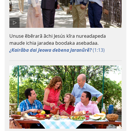
Unuse ẽbẽrarã ãchi Jesús kĩra nureaɗapeɗa
mauɗe ichia jaradea ɓooɗaka asebadaa.
¿Kairãba dai Jeowa ɗebena Jaranũrẽ?
(1:13)