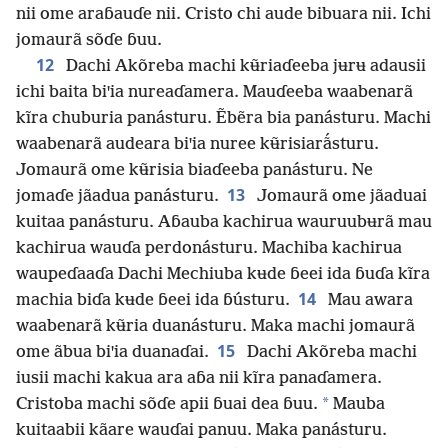
nii ome araɓauɗe nii. Cristo chi aude bibuara nii. Ichi
jomaurã sõɗe ɓuu.
12
Dachi Akõreba machi kʉ̃riaɗeeba jʉrʉ adausii
ichi baita biꞌia nureaɗamera. Mauɗeeba waabenarã
kĩra chuburia panásturu. Ẽbẽra bia panásturu. Machi
waabenarã audeara biꞌia nuree kʉ̃risiarã́sturu.
Jomaurã ome kʉ̃risia biaɗeeba panásturu. Ne
13
jomaɗe jãadua panásturu.
Jomaurã ome jãaduai
kuitaa panásturu. Aɓauba kachirua wauruubʉrã mau
kachirua wauɗa perdonásturu. Machiba kachirua
waupeɗaaɗa Dachi Mechiuba kʉde ɓeei ida ɓuɗa kĩra
14
machia biɗa kʉde ɓeei ida ɓústuru.
Mau awara
waabenarã kʉ̃ria duanásturu. Maka machi jomaurã
15
ome ãbua biꞌia duanaɗai.
Dachi Akõreba machi
iusii machi kakua ara aɓa nii kĩra panaɗamera.
*
Cristoba machi sõɗe apii ɓuai dea ɓuu.
Mauba
kuitaabii kãare wauɗai panuu. Maka panásturu.