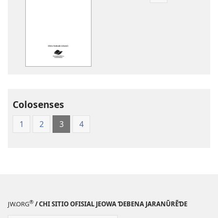
de
descarga
de
publicaciones
Dachi
Akõre
Beɗea
Colosenses
1
2
3
4
®
JW.ORG
/ CHI SITIO OFISIAL JEOWA ƊEBENA JARANŨRẼƊE