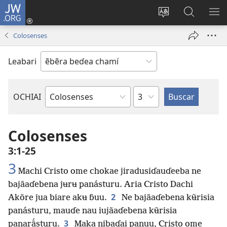
JW.ORG
Eɗaa
wãyu
Cambiar
JW.ORG
MO
(abre
idioma
Jurudai
ME
Colosenses
una
del sitio
nueva
Leabari
ventana)
Capítulo
OCHIAI
Libro
de
la
Colosenses
Biblia
3:1-25
3
Machi Cristo ome chokae jiradusiɗauɗeeba ne
bajãaɗebena jʉrʉ panásturu. Aria Cristo Dachi
2
Akõre jua biare akʉ ɓuu.
Ne bajãaɗebena kʉ̃risia
panásturu, mauɗe nau iujãaɗebena kʉ̃risia
3
panarã́sturu.
Maka nibaɗai panuu, Cristo ome