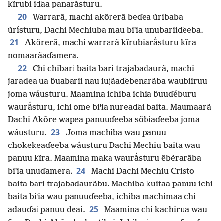
kĩrubi iɗaa panarã́sturu.
20
Warrarã, machi akõrerã beɗea ũribaba
ũrísturu, Dachi Mechiuba mau biꞌia unubariiɗeeba.
21
Akõrerã, machi warrarã kĩrubiarã́sturu kĩra
nomaarãaɗamera.
22
Chi chibari baita bari trajabadaurã, machi
jaradea ua ɓuabarii nau iujãaɗebenarãba waubiiruu
joma wáusturu. Maamina ichiba ichia ɓuuɗéburu
waurã́sturu, ichi ome biꞌia nureaɗai baita. Maumaarã
Dachi Akõre wapea panuuɗeeba sõbiaɗeeba joma
23
wáusturu.
Joma machiba wau panuu
chokekeaɗeeba wáusturu Dachi Mechiu baita wau
panuu kĩra. Maamina maka waurã́sturu ẽbẽrarãba
24
biꞌia unuɗamera.
Machi Dachi Mechiu Cristo
baita bari trajabadaurãbʉ. Machiba kuitaa panuu ichi
baita biꞌia wau panuuɗeeba, ichiba machimaa chi
25
adauɗai panuu deai.
Maamina chi kachirua wau