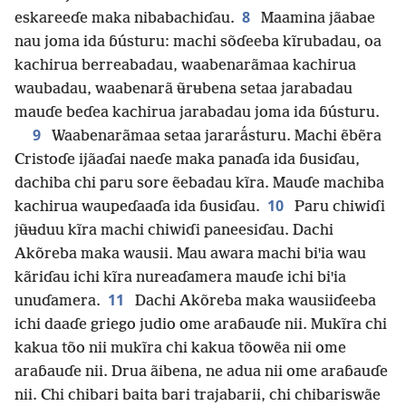
8
eskareeɗe maka nibabachiɗau.
Maamina jãabae
nau joma ida ɓústuru: machi sõɗeeba kĩrubadau, oa
kachirua berreabadau, waabenarãmaa kachirua
waubadau, waabenarã ʉ̃rʉbena setaa jarabadau
mauɗe beɗea kachirua jarabadau joma ida ɓústuru.
9
Waabenarãmaa setaa jararã́sturu. Machi ẽbẽra
Cristoɗe ijãaɗai naeɗe maka panaɗa ida ɓusiɗau,
dachiba chi paru sore ẽebadau kĩra. Mauɗe machiba
10
kachirua waupeɗaaɗa ida ɓusiɗau.
Paru chiwiɗi
jʉ̃ʉduu kĩra machi chiwiɗi paneesiɗau. Dachi
Akõreba maka wausii. Mau awara machi biꞌia wau
kãriɗau ichi kĩra nureaɗamera mauɗe ichi biꞌia
11
unuɗamera.
Dachi Akõreba maka wausiiɗeeba
ichi daaɗe griego judio ome araɓauɗe nii. Mukĩra chi
kakua tõo nii mukĩra chi kakua tõowẽa nii ome
araɓauɗe nii. Drua ãibena, ne adua nii ome araɓauɗe
nii. Chi chibari baita bari trajabarii, chi chibariswãe