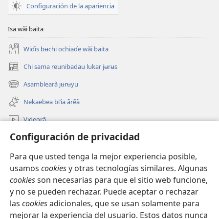
Configuración de la apariencia
Isa wãi baita
Wiɗis bʉchi ochiaɗe wãi baita
Chi sama reunibadau lukar jʉrʉs
(abre
una
Asamblearã jʉrʉyu
(abre
nueva
una
ventana)
Nekaebea biʼia ãrẽã
nueva
ventana)
Videorã
Configuración de privacidad
Jurudai
Para que usted tenga la mejor experiencia posible,
Bichia deakʉ̃riaɓuu
(abre
usamos
cookies
y otras tecnologías similares. Algunas
una
cookies
son necesarias para que el sitio web funcione,
nueva
Watchtower KARTARÃ INTERNEƊE DUANUU
y no se pueden rechazar. Puede aceptar o rechazar
(abre
ventana)
una
las
cookies
adicionales, que se usan solamente para
®
JW Hub
nueva
mejorar la experiencia del usuario. Estos datos nunca
(abre