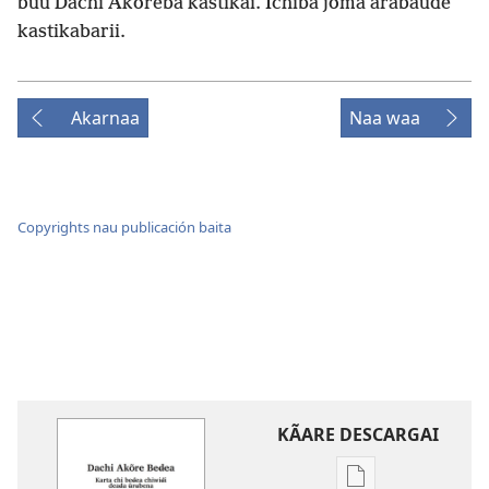
ɓuu Dachi Akõreba kastikai. Ichiba joma araɓauɗe
kastikabarii.
Akarnaa
Naa waa
Copyrights nau publicación baita
KÃARE DESCARGAI
Opciones