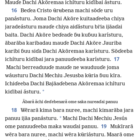
Mauɗe Dachi Akõremaa ichíturu kiɗibai ásturu.
16
Beɗea Cristo ʉ̃rʉbena machi sõɗe uru
panásturu. Joma Dachi Akõre kuitaaɗeeba chiya
jaradeásturu mauɗe chiya aiɗásturu biꞌia ijãaɗai
baita. Dachi Akõre beɗeaɗe ɓʉ kuɓuu karísturu,
ãbarãba karibadau mauɗe Dachi Akõre Jauriba
karibi ɓuu siɗa Dachi Akõremaa karísturu. Sõɗeeba
17
ichíturu kiɗibai jara panuuɗeeba karísturu.
Machi berreaduuɗe mauɗe ne wauduuɗe joma
wáusturu Dachi Mechiu Jesusba kʉ̃ria ɓuu kĩra.
Ichiɗeeba Dachi Bajãaɗebena Akõremaa ichíturu
*
kiɗibai ásturu.
Ãbarã ãchi deɗebenarã ome saka nureaɗai panuu
18
Wẽrarã kima bara nuree, machi kimarãba jara
*
panuu ijãa panásturu.
Machi Dachi Mechiu Jesús
19
ome panuuɗeeba maka wauɗai panuu.
Mukĩrarã
wẽra bara nuree, machi wẽra kʉ̃riásturu. Maarã ome