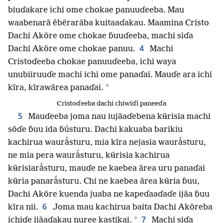
biuɗakare ichi ome chokae panuuɗeeba. Mau
waabenarã ẽbẽrarãba kuitaaɗakau. Maamina Cristo
Dachi Akõre ome chokae ɓuuɗeeba, machi siɗa
4
Dachi Akõre ome chokae panuu.
Machi
Cristoɗeeba chokae panuuɗeeba, ichi waya
unubiiruuɗe machi ichi ome panaɗai. Mauɗe ara ichi
*
kĩra, kĩrawãrea panaɗai.
Cristoɗeeba dachi chiwiɗi paneeɗa
5
Mauɗeeba joma nau iujãaɗebena kʉ̃risia machi
sõɗe ɓuu ida ɓústuru. Dachi kakuaba barikiu
kachirua waurã́sturu, mia kĩra nejasia waurã́sturu,
ne mia pera waurã́sturu, kʉ̃risia kachirua
kʉ̃risiarã́sturu, mauɗe ne kaebea ãrea uru panaɗai
kʉ̃ria panarã́sturu. Chi ne kaebea ãrea kʉ̃ria ɓuu,
Dachi Akõre kuenda juaba ne kapeɗaaɗaɗe ijãa ɓuu
6
kĩra nii.
Joma mau kachirua baita Dachi Akõreba
7
*
ichiɗe ijãaɗakau nuree kastikai.
Machi siɗa