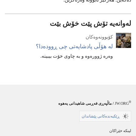
لەوانەیە تۆش پێت خۆش بێت
کۆبوونە‌وە‌کان
لە هۆڵی پادشایە‌تی چی ڕوودە‌دا؟‏
وە‌رە ژوورە‌وە و بە چاوی خۆت بیبینە.‏
®
JW.ORG
/ ماڵپه‌ڕی فه‌ڕمی شاهیدانی یه‌هوە
ڕێکبەندەکانی پێشاندان
لینکە خێراکان