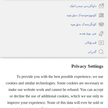
داواکردنی سە‌ردانێک
کۆبوونەوەیەک بدۆزەوە
(پنجره‌ای
جدید
کۆنگرەیەک بدۆزەوە
(پنجره‌ای
باز
جدید
چی نوێ هە‌یە
می‌شود)
باز
ڤیدیۆکان
می‌شود)
گە‌ڕان
پارە بەخشێن
Privacy Settings
(پنجره‌ای
جدید
To provide you with the best possible experience, we use
باز
پەڕتووکخانەی سەرھێڵی شاھیدانی یەھوە
(پنجره‌ای
می‌شود)
cookies and similar technologies. Some cookies are necessary to
جدید
®
make our website work and cannot be refused. You can accept
JW Hub
باز
(پنجره‌ای
or decline the use of additional cookies, which we use only to
می‌شود)
جدید
improve your experience. None of this data will ever be sold or
باز
می‌شود)