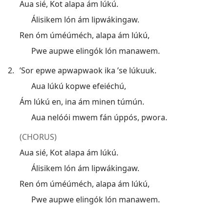
Aua sié, Kot alapa ám lúkú.
Álisikem lón ám lipwákingaw.
Ren óm úméúméch, alapa ám lúkú,
Pwe aupwe elingók lón manawem.
2.
’Sor epwe apwapwaok ika ’se lúkuuk.
Aua lúkú kopwe efeiéchú,
Ám lúkú en, ina ám minen túmún.
Aua nelóói mwem fán úppós, pwora.
(CHORUS)
Aua sié, Kot alapa ám lúkú.
Álisikem lón ám lipwákingaw.
Ren óm úméúméch, alapa ám lúkú,
Pwe aupwe elingók lón manawem.