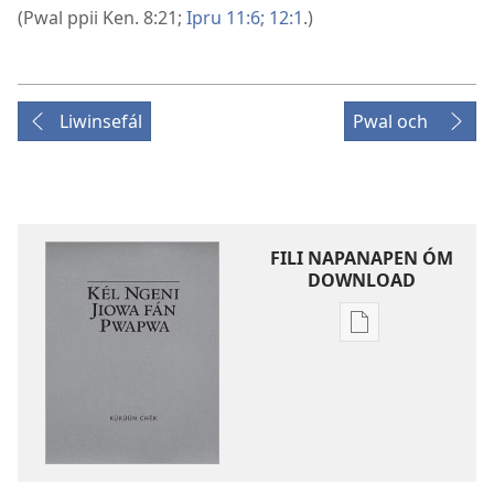
(Pwal ppii
Ken. 8:21;
Ipru 11:6;
12:1
.)
Liwinsefál
Pwal och
FILI NAPANAPEN ÓM
DOWNLOAD
Fili
napanapen
ei
puk
kopwe
download
masouan