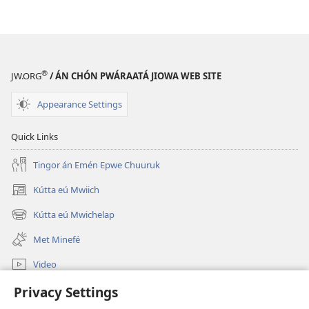
Kél
Ngeni
Jiowa
fán
®
JW.ORG
/ ÁN CHÓN PWÁRAATÁ JIOWA WEB SITE
Pwapwa
Appearance Settings
Quick Links
Tingor án Emén Epwe Chuuruk
Kútta eú Mwiich
(opens
new
Kútta eú Mwichelap
(opens
window)
new
Met Minefé
window)
Video
Kútta
Privacy Settings