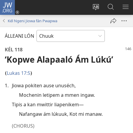
JW.ORG
Log
In
Siwili
Kútta
EPI
(opens
fósun
Wóón
ME
Kél Ngeni Jiowa fán Pwapwa
new
fénú
JW.ORG
window)
lón
ÁLLEANI LÓN
ei
site
KÉL 118
‘Kopwe Alapaaló Ám Lúkú’
Lukas 17:5
(
)
1.
Jiowa pokiten ause unuséch,
Mochenin letipem a mmen ingaw.
Tipis a kan mwittir liapenikem—
Nafangaw ám lúkuuk, Kot mi manaw.
(CHORUS)