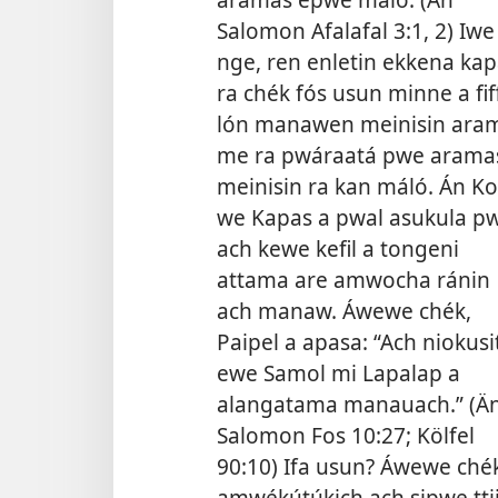
Salomon Afalafal 3:1, 2
) Iwe
nge, ren enletin ekkena ka
ra chék fós usun minne a fif
lón manawen meinisin ara
me ra pwáraatá pwe arama
meinisin ra kan máló. Án Ko
we Kapas a pwal asukula p
ach kewe kefil a tongeni
attama are amwocha ránin
ach manaw. Áwewe chék,
Paipel a apasa: “Ach niokusi
ewe Samol mi Lapalap a
alangatama manauach.” (
Ä
Salomon Fos 10:27;
Kölfel
90:10
) Ifa usun? Áwewe chék
amwékútúkich ach sipwe ttii