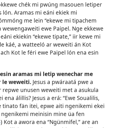
ókkewe chék mi pwúng masouen letiper
lón. Aramas mi eáni ekiek mi
hómmóng me lein “ekewe mi tipachem
 kan wewengaweiti ewe Paipel. Nge ekkewe
eáni ekiekin “ekewe tipate,” iir kewe mi
le káé, a watteeló ar weweiti án Kot
ach Kot le féri ewe Paipel lón ena esin
ngesin aramas mi letip wenechar me
 le weweiti.
Jesus a pwáraatá pwe a
ar repwe unusen weweiti met a asukula
 ena álillis? Jesus a erá: “Ewe Soualilis,
inato fän itei, epwe aiti ngenikemi ekei
 ngenikemi meinisin mine üa fen
6
) Kot a awora ena “Ngünmifel,” are an