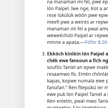
na manaman mi fel, pwe epwe
lón Paipel. Iwe nge, Kot 
rese lúkúlúk wóón pwe epwe
meefi pwe a weires ar repw
manaman mi fel a pwal amw
weweéchúti Paipel ar repwe
minne a apasa.​—
Föför 8:26
Ekkóch kinikin lón Paipel
chék ewe fansoun a fich ng
soufós Taniel an epwe makk
resaamwo fis. Emén chónlán
kapas, kopwe numala ewe pu
fanüfan.” Ren fitepúkú ier
ewe puk lón Paipel Taniel 
Ren enletin, pwal mwo Tani
makkeetiw. Fán tipetekison, 