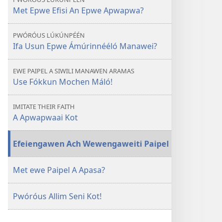
Pwapwaiti
Met Epwe Efisi An Epwe Apwapwa?
me
Feiéch
PWÓRÓUS LÚKÚNPÉÉN
Seni
Ifa Usun Epwe Ámúrinnééló Manawei?
Óm
Álleaan
EWE PAIPEL A SIWILI MANAWEN ARAMAS
Paipel?
Use Fókkun Mochen Máló!
IMITATE THEIR FAITH
A Apwapwaai Kot
Efeiengawen Ach Wewengaweiti Paipel
Met ewe Paipel A Apasa?
Pwóróus Allim Seni Kot!