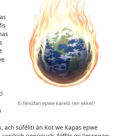
pas
fis
mas
s
t
we
ti
Ei fénúfan epwe kareló ren ekkei?
n
, ach súféliti án Kot we Kapas epwe
 senikich únnúpuch, féffér mi limengaw,