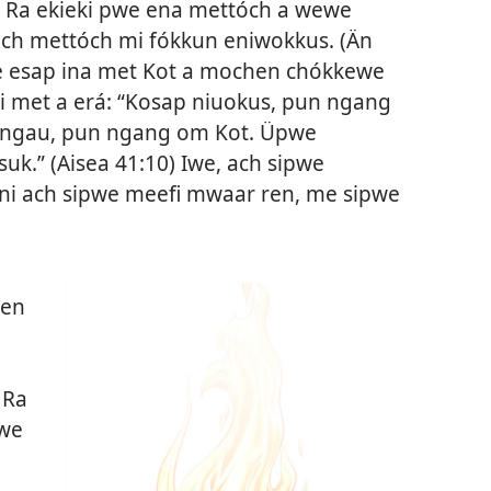
ot. Ra ekieki pwe ena mettóch a wewe
och mettóch mi fókkun eniwokkus. (
Än
e esap ina met Kot a mochen chókkewe
ei met a erá: “Kosap niuokus, pun ngang
küngau, pun ngang om Kot. Üpwe
uk.” (
Aisea 41:10
) Iwe, ach sipwe
ni ach sipwe meefi mwaar ren, me sipwe
Ren
 Ra
ewe