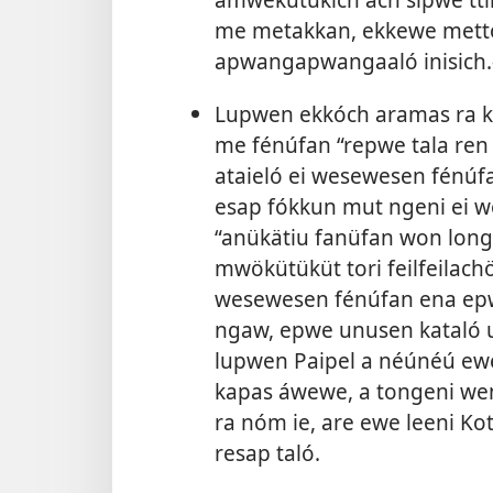
me metakkan, ekkewe mettó
apwangapwangaaló inisich.
Lupwen ekkóch aramas ra k
me fénúfan “repwe tala ren 
ataieló ei wesewesen fénúfa
esap fókkun mut ngeni ei w
“anükätiu fanüfan won lon
mwökütüküt tori feilfeilachö
wesewesen fénúfan ena epwe
ngaw, epwe unusen kataló u
lupwen Paipel a néúnéú ewe 
kapas áwewe, a tongeni wene
ra nóm ie, are ewe leeni Ko
resap taló.