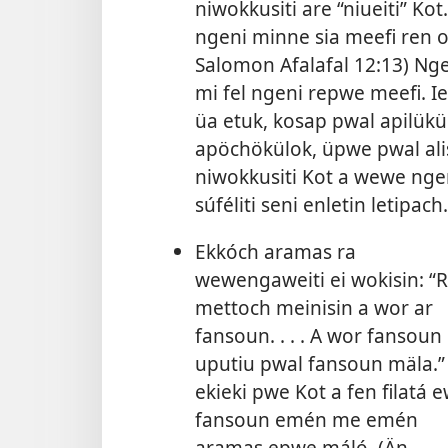
niwokkusiti are “niueiti” K
ngeni minne sia meefi ren 
Salomon Afalafal 12:13
) Ng
mi fel ngeni repwe meefi. I
üa etuk, kosap pwal apilü
apöchökülok, üpwe pwal alis
niwokkusiti Kot a wewe nge
súféliti seni enletin letipach.
Ekkóch aramas ra
wewengaweiti ei wokisin: “
mettoch meinisin a wor ar
fansoun. . . . A wor fansoun
uputiu pwal fansoun mäla.”
ekieki pwe Kot a fen filatá 
fansoun emén me emén
aramas epwe máló. (
Än