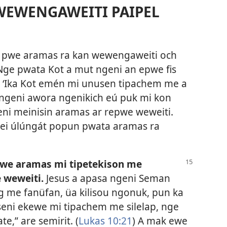
WEWENGAWEITI PAIPEL
a pwe aramas ra kan wewengaweiti och
 Nge pwata Kot a mut ngeni an epwe fis
 ‘Ika Kot emén mi unusen tipachem me a
tongeni awora ngenikich eú puk mi kon
ni meinisin aramas ar repwe weweiti.
keei úlúngát popun pwata aramas ra
ewe aramas mi tipetekison me
 weweiti.
Jesus a apasa ngeni Seman
g me fanüfan, üa kilisou ngonuk, pun ka
ni ekewe mi tipachem me silelap, nge
e,” are semirit. (
Lukas 10:21
) A mak ewe