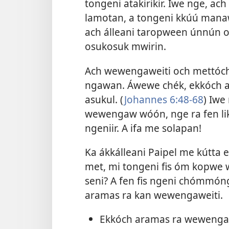
tongeni atakirikir. Iwe nge, a
lamotan, a tongeni kkúú manaw
ach álleani taropween únnún oc
osukosuk mwirin.
Ach wewengaweiti och mettóch
ngawan. Áwewe chék, ekkóch a
asukul. (
Johannes 6:48-68
) Iwe
wewengaw wóón, nge ra fen lik
ngeniir. A ifa me solapan!
Ka ákkálleani Paipel me kútt
met, mi tongeni fis óm kopwe 
seni? A fen fis ngeni chómmón
aramas ra kan wewengaweiti.
Ekkóch aramas ra wewengaw