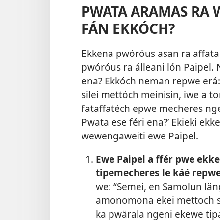
PWATA ARAMAS RA 
FÁN EKKÓCH?
Ekkena pwóróus asan ra affat
pwóróus ra álleani lón Paipel.
ena? Ekkóch neman repwe erá:
silei mettóch meinisin, iwe a 
fataffatéch epwe mecheres nge
Pwata ese féri ena?’ Ekieki ek
wewengaweiti ewe Paipel.
Ewe Paipel a ffér pwe ekk
tipemecheres le káé repwe
we: “Semei, en Samolun län
amonomona ekei mettoch se
ka pwärala ngeni ekewe tipat