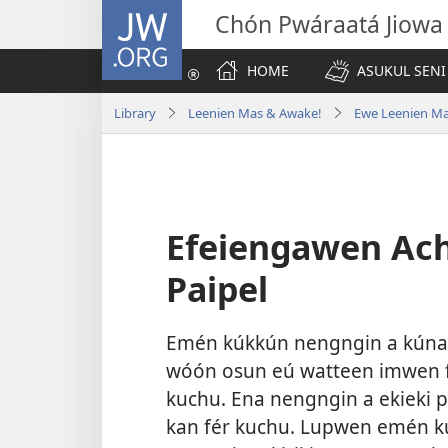
JW.ORG
Chón Pwáraatá Jiowa
HOME
ASUKUL SENI
Library
Leenien Mas & Awake!
Ewe Leenien M
Efeiengawen Ac
Paipel
Emén kúkkún nengngin a kúna 
wóón osun eú watteen imwen fé
kuchu. Ena nengngin a ekieki
kan fér kuchu. Lupwen emén k