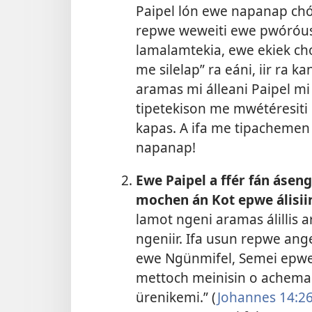
Paipel lón ewe napanap ch
repwe weweiti ewe pwóróus 
lamalamtekia, ewe ekiek c
me silelap” ra eáni, iir ra
aramas mi álleani Paipel mi 
tipetekison me mwétéresiti 
kapas. A ifa me tipachemen 
napanap!
Ewe Paipel a ffér fán áse
mochen án Kot epwe álisiir
lamot ngeni aramas álillis 
ngeniir. Ifa usun repwe angei
ewe Ngünmifel, Semei epwe t
mettoch meinisin o achema
ürenikemi.” (
Johannes 14:2