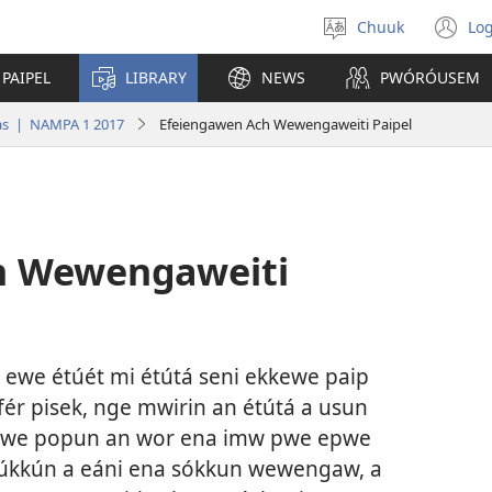
Chuuk
Log
Fili
(o
menni
n
 PAIPEL
LIBRARY
NEWS
PWÓRÓUSEM
fós
wi
as | NAMPA 1 2017
Efeiengawen Ach Wewengaweiti Paipel
h Wewengaweiti
ewe étúét mi étútá seni ekkewe paip
r pisek, nge mwirin an étútá a usun
 pwe popun an wor ena imw pwe epwe
úkkún a eáni ena sókkun wewengaw, a