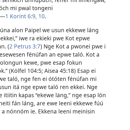
ch mi pwal tongeni
​—
1 Korint 6:9, 10
.
úna alon Paipel we usun ekkewe láng
ekkei,” iwe ra ekieki pwe Kot epwe
n. (
2 Petrus 3:7
) Nge Kot a pwonei pwe i
esewesen fénúfan an epwe taló. Kot a
golongun kewe, pwe esap fokun
k.” (
Kölfel 104:5;
Aisea 45:18
) Esap ei
 taló, nge fen ei ótóten fénúfan mi
sun itá nge epwe taló ren ekkei. Nge
itiitin kapas “ekewe läng,” nge esap lón
iti fán láng, are ewe leeni ekkewe fúú
t a nónnóm ie. Ekkena leeni meinisin