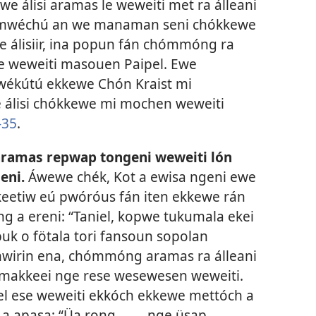
 álisi aramas le weweiti met ra álleani
a amwéchú an we manaman seni chókkewe
 álisiir, ina popun fán chómmóng ra
e weweiti masouen Paipel. Ewe
ékútú ekkewe Chón Kraist mi
 álisi chókkewe mi mochen weweiti
-35
.
 aramas repwap tongeni weweiti lón
eni.
Áwewe chék, Kot a ewisa ngeni ewe
eetiw eú pwóróus fán iten ekkewe rán
g a ereni: “Taniel, kopwe tukumala ekei
k o fötala tori fansoun sopolan
 mwirin ena, chómmóng aramas ra álleani
a makkeei nge rese wesewesen weweiti.
el ese weweiti ekkóch ekkewe mettóch a
a apasa: “Üa rong . . . , nge üsap