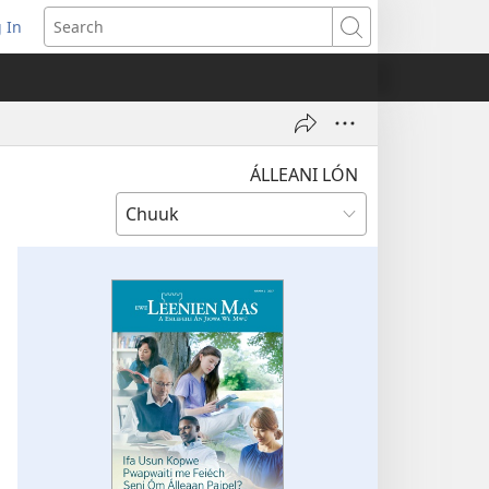
 In
pens
Search
ew
ndow)
ÁLLEANI LÓN