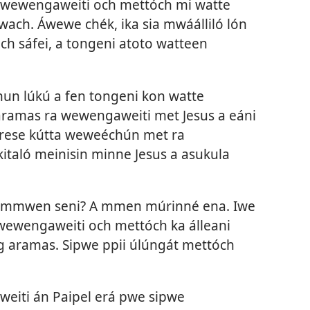
ch wewengaweiti och mettóch mi watte
ach. Áwewe chék, ika sia mwáálliló lón
h sáfei, a tongeni atoto watteen
un lúkú a fen tongeni kon watte
ramas ra wewengaweiti met Jesus a eáni
 rese kútta weweéchún met ra
italó meinisin minne Jesus a asukula
a emmwen seni? A mmen múrinné ena. Iwe
wewengaweiti och mettóch ka álleani
g aramas. Sipwe ppii úlúngát mettóch
eiti án Paipel erá pwe sipwe