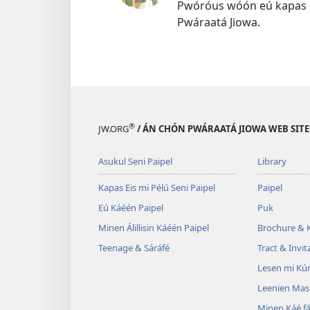
Pwóróus wóón eú kapas ei
Pwáraatá Jiowa.
®
JW.ORG
/ ÁN CHÓN PWÁRAATÁ JIOWA WEB SITE
Asukul Seni Paipel
Library
Kapas Eis mi Pélú Seni Paipel
Paipel
Eú Káéén Paipel
Puk
Minen Álillisin Káéén Paipel
Brochure & 
Teenage & Sáráfé
Tract & Invit
Lesen mi Kúm
Leenien Mas
Minen Káé fá