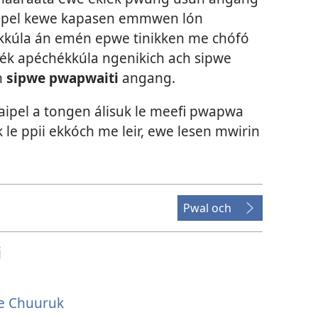
Paipel kewe kapasen emmwen lón
kkúla án emén epwe tinikken me chófó
hék apéchékkúla ngenikich ach sipwe
n
sipwe pwapwaiti
angang.
pel a tongen álisuk le meefi pwapwa
e ppii ekkóch me leir, ewe lesen mwirin
Pwal och
i
e Chuuruk