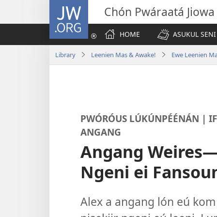
JW.ORG
Chón Pwáraatá Jiowa
HOME
ASUKUL SENI
Library
Leenien Mas & Awake!
Ewe Leenien Ma
PWÓRÓUS LÚKÚNPÉÉNÁN | I
ANGANG
Angang Weires​—
Ngeni ei Fansou
Alex a angang lón eú komp