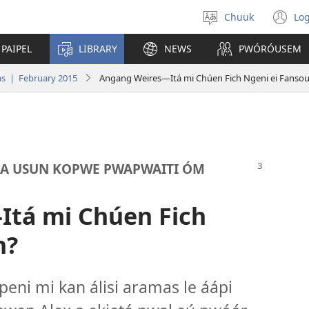
Chuuk
Log
Fili
(o
menni
n
 PAIPEL
LIBRARY
NEWS
PWÓRÓUSEM
fós
wi
s | February 2015
Angang Weires​—Itá mi Chúen Fich Ngeni ei Fanso
FA USUN KOPWE PWAPWAITI ÓM
Itá mi Chúen Fich
n?
eni mi kan álisi aramas le áápi