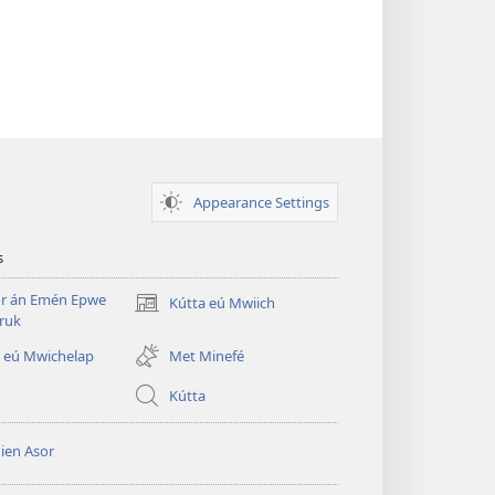
Appearance Settings
s
or án Emén Epwe
Kútta eú Mwiich
(opens
ruk
new
window)
 eú Mwichelap
Met Minefé
o
Kútta
ien Asor