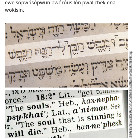
ewe sópwósópwun pwóróus lón pwal chék ena
wokisin.