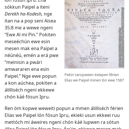
lón fósun Ipru. Ena
sókkun Paipel a iteni
Derekh ha-Kodesh,
nge
itan na a pop seni
Aisea
35:8
me a wewe ngeni
“Ewe Al mi Pin.” Pokiten
meseéchún ewe esin
mesen mak ena Paipel a
néúnéú, emén a erá pwe
“meinisin a pwári
amwararen ena esin
Pekin taropween itelapen férien
Paipel.” Nge ewe popun
Elias we Paipel minen lón ewe 1587
a kon aúchea, pokiten a
álilliséch ngeni ekkewe
chón káé fósun Ipru.
Ren óm kopwe weweiti popun a mmen álilliséch férien
Elias we Paipel lón fósun Ipru, ekieki usun ekkeei ruu
mettóch mi áweires ngeni chón káé lupwen ra sótun