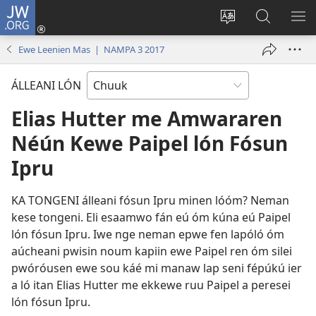
JW.ORG
Log
In
Siwili
Kútta
EPI
(opens
fósun
Wóón
ME
Ewe Leenien Mas | NAMPA 3 2017
new
fénú
JW.ORG
window)
lón
ÁLLEANI LÓN
ei
site
Elias Hutter me Amwararen
Néún Kewe Paipel lón Fósun
Ipru
KA TONGENI álleani fósun Ipru minen lóóm? Neman
kese tongeni. Eli esaamwo fán eú óm kúna eú Paipel
lón fósun Ipru. Iwe nge neman epwe fen lapóló óm
aúcheani pwisin noum kapiin ewe Paipel ren óm silei
pwóróusen ewe sou káé mi manaw lap seni fépúkú ier
a ló itan Elias Hutter me ekkewe ruu Paipel a peresei
lón fósun Ipru.