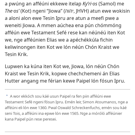
a pwúng an afféúni ekkewe itelap
Kyʹri·os
(Samol) me
The·osʹ
(Kot) ngeni “Jiowa” (יהוה, JHVH) atun ewe wokisin
a aloni alon ewe Tesin Ipru are atun a meefi pwe a
weneiti Jiowa. A mmen aúchea ena pún chómmóng
afféún ewe Testament Sefé rese kan néúnéú iten Kot
we, nge afféúnien Elias we a apéchékkúla fichin
keliwinongen iten Kot we lón néún Chón Kraist we
Tesin Krik.
Lupwen ka kúna iten Kot we, Jiowa, lón néún Chón
Kraist we Tesin Krik, kopwe chechchemeni án Elias
Hutter angang me férian kewe Paipel lón fósun Ipru.
A wor ekkóch sou káé usun Paipel ra fen piin afféúni ewe
a
Testament Sefé ngeni fósun Ipru. Emén leir, Simon Atoumanos, nge a
afféúni eli lón ewe 1360. Pwal Oswald Schreckenfuchs, emén sou káé
seni Tois, a afféúni ina epwe lón ewe 1565. Nge a móróló afféúnier
kana Paipel pún rese peresei.