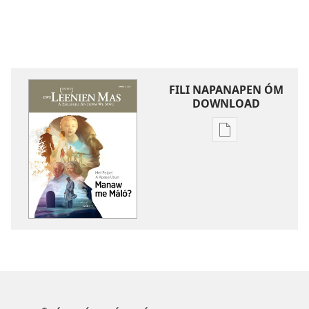
FILI NAPANAPEN ÓM
DOWNLOAD
Fili
napanapen
ei
puk
kopwe
download
masouan
EWE
LEENIEN
MAS
Met