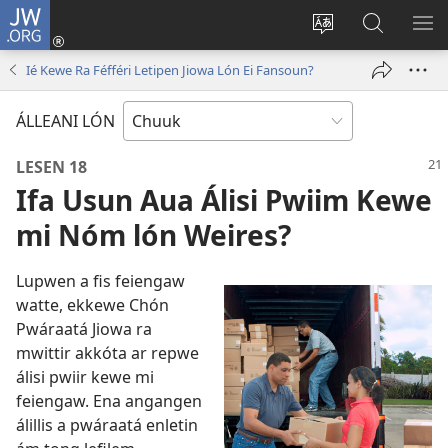
JW.ORG
Log
In
Siwili
Kútta
EPI
(opens
fósun
Wóón
ME
Ié Kewe Ra Féfféri Letipen Jiowa Lón Ei Fansoun?
new
fénú
JW.ORG
window)
lón
ÁLLEANI LÓN
ei
site
LESEN 18
Ifa Usun Aua Álisi Pwiim Kewe
mi Nóm lón Weires?
Lupwen a fis feiengaw
watte, ekkewe Chón
Pwáraatá Jiowa ra
mwittir akkóta ar repwe
álisi pwiir kewe mi
feiengaw. Ena angangen
álillis a pwáraatá enletin