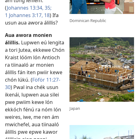
ám tong lefilem.
(
Johannes 13:34, 35;
1 Johannes 3:17, 18
) Ifa
Dominican Republic
usun aua awora álillis?
Aua awora monien
álillis.
Lupwen eú lengita
a tori Jutea, ekkewe Chón
Kraist lóóm lón Antioch
ra tiinaaló ar monien
álillis fán iten pwiir kewe
chón lúkú. (
Föför 11:27-
30
) Pwal ina chék usun
ikenái, lupwen aua silei
pwe pwiim kewe lón
Japan
ekkóch fénú ra nóm lón
weires, iwe, me ren ám
mwichefel, aua tiinaaló
álillis pwe epwe kawor