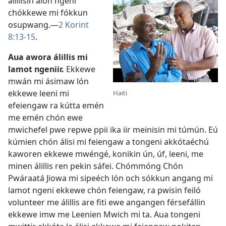
álillisin aion ngeni
chókkewe mi fókkun
osupwang.​—
2 Korint
8:13-15
.
Aua awora álillis mi
lamot ngeniir.
Ekkewe
mwán mi ásimaw lón
ekkewe leeni mi
Haiti
efeiengaw ra kútta emén
me emén chón ewe
mwichefel pwe repwe ppii ika iir meinisin mi túmún. Eú
kúmien chón álisi mi feiengaw a tongeni akkótaéchú
kaworen ekkewe mwéngé, konikin ún, úf, leeni, me
minen álillis ren pekin sáfei. Chómmóng Chón
Pwáraatá Jiowa mi sipeéch lón och sókkun angang mi
lamot ngeni ekkewe chón feiengaw, ra pwisin feiló
volunteer me álillis are fiti ewe angangen férsefállin
ekkewe imw me Leenien Mwich mi ta. Aua tongeni