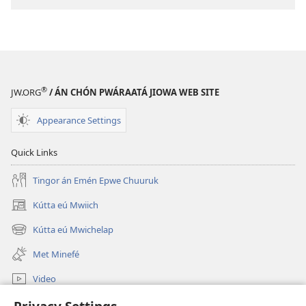
download
masouan
Ié
Kewe
Ra
Féfféri
®
JW.ORG
/ ÁN CHÓN PWÁRAATÁ JIOWA WEB SITE
Letipen
Jiowa
Appearance Settings
Lón
Ei
Quick Links
Fansoun?
Tingor án Emén Epwe Chuuruk
Kútta eú Mwiich
(opens
new
Kútta eú Mwichelap
(opens
window)
new
Met Minefé
window)
Video
Kútta