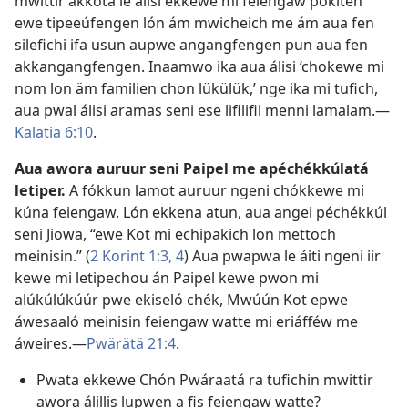
mwittir akkóta le álisi ekkewe mi feiengaw pokiten
ewe tipeeúfengen lón ám mwicheich me ám aua fen
silefichi ifa usun aupwe angangfengen pun aua fen
akkangangfengen. Inaamwo ika aua álisi ‘chokewe mi
nom lon äm familien chon lükülük,’ nge ika mi tufich,
aua pwal álisi aramas seni ese lifilifil menni lamalam.​—
Kalatia 6:10
.
Aua awora auruur seni Paipel me apéchékkúlatá
letiper.
A fókkun lamot auruur ngeni chókkewe mi
kúna feiengaw. Lón ekkena atun, aua angei péchékkúl
seni Jiowa, “ewe Kot mi echipakich lon mettoch
meinisin.” (
2 Korint 1:3, 4
) Aua pwapwa le áiti ngeni iir
kewe mi letipechou án Paipel kewe pwon mi
alúkúlúkúúr pwe ekiseló chék, Mwúún Kot epwe
áwesaaló meinisin feiengaw watte mi eriáfféw me
áweires.​—
Pwärätä 21:4
.
Pwata ekkewe Chón Pwáraatá ra tufichin mwittir
awora álillis lupwen a fis feiengaw watte?