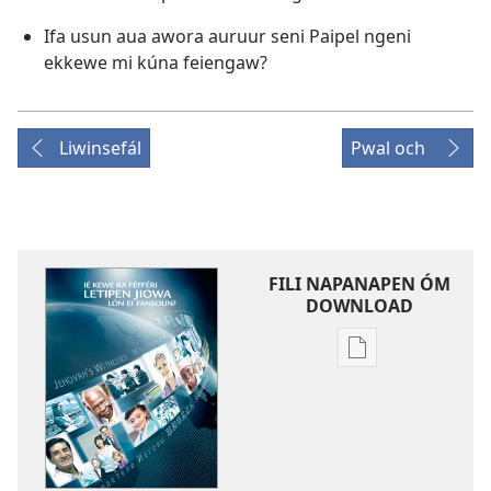
Ifa usun aua awora auruur seni Paipel ngeni
ekkewe mi kúna feiengaw?
Liwinsefál
Pwal och
FILI NAPANAPEN ÓM
DOWNLOAD
Fili
napanapen
ei
puk
kopwe