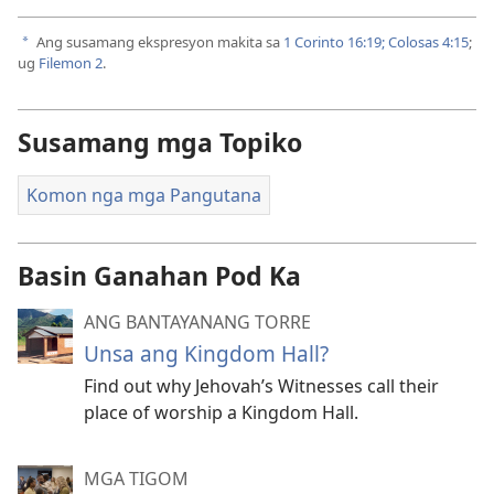
Ang susamang ekspresyon makita sa
1 Corinto 16:19;
Colosas 4:15
;
a
ug
Filemon 2
.
Susamang mga Topiko
Komon nga mga Pangutana
Basin Ganahan Pod Ka
ANG BANTAYANANG TORRE
Unsa ang Kingdom Hall?
Find out why Jehovah’s Witnesses call their
place of worship a Kingdom Hall.
MGA TIGOM