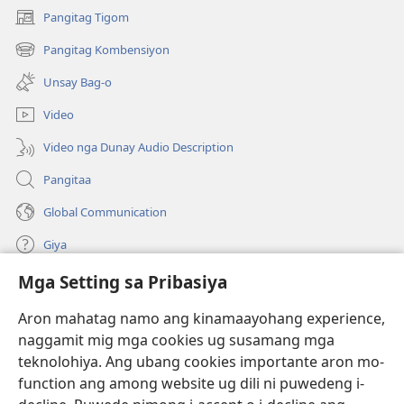
Pangitag Tigom
(mo-
open
Pangitag Kombensiyon
(mo-
ug
open
bag-
Unsay Bag-o
ug
ong
bag-
window)
Video
ong
window)
Video nga Dunay Audio Description
Pangitaa
Global Communication
Giya
Mga Setting sa Pribasiya
Donasyon
(mo-
open
Aron mahatag namo ang kinamaayohang experience,
ug
naggamit mig mga cookies ug susamang mga
Watchtower ONLINE NGA LIBRARYA
(mo-
bag-
teknolohiya. Ang ubang cookies importante aron mo-
open
ong
®
JW Hub
function ang among website ug dili ni puwedeng i-
ug
window)
(mo-
bag-