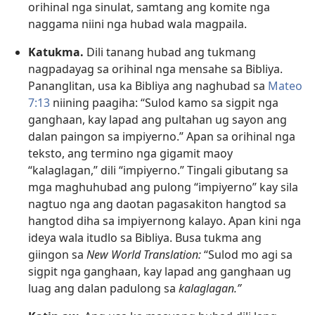
orihinal nga sinulat, samtang ang komite nga
naggama niini nga hubad wala magpaila.
Katukma.
Dili tanang hubad ang tukmang
nagpadayag sa orihinal nga mensahe sa Bibliya.
Pananglitan, usa ka Bibliya ang naghubad sa
Mateo
7:13
niining paagiha: “Sulod kamo sa sigpit nga
ganghaan, kay lapad ang pultahan ug sayon ang
dalan paingon sa impiyerno.” Apan sa orihinal nga
teksto, ang termino nga gigamit maoy
“kalaglagan,” dili “impiyerno.” Tingali gibutang sa
mga maghuhubad ang pulong “impiyerno” kay sila
nagtuo nga ang daotan pagasakiton hangtod sa
hangtod diha sa impiyernong kalayo. Apan kini nga
ideya wala itudlo sa Bibliya. Busa tukma ang
giingon sa
New World Translation:
“Sulod mo agi sa
sigpit nga ganghaan, kay lapad ang ganghaan ug
luag ang dalan padulong sa
kalaglagan.”