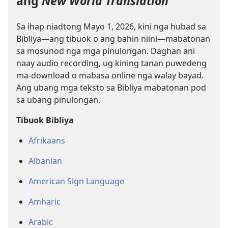
ang
New World Translation
Sa ihap niadtong Mayo 1, 2026, kini nga hubad sa
Bibliya—ang tibuok o ang bahin niini—mabatonan
sa mosunod nga mga pinulongan. Daghan ani
naay audio recording, ug kining tanan puwedeng
ma-download o mabasa online nga walay bayad.
Ang ubang mga teksto sa Bibliya mabatonan pod
sa ubang pinulongan.
Tibuok Bibliya
Afrikaans
Albanian
American Sign Language
Amharic
Arabic