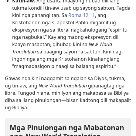
Katin-aw.
Ang usa ka maayong hubad dili lang
tukma kondili tin-aw usab ug sayong sabton. Tagda
kini nga pananglitan. Sa
Roma 12:11
, ang
Kristohanon nga si apostol Pablo migamit ug
ekspresyon nga sa literal nagkahulogang “espiritu
nga nagbukal.” Kay ang maong ekspresyon dili
kaayo masabtan, gihubad kini sa
New World
Translation
sa paaging sayon ra sabton. Kini nag-
ingon nga ang mga Kristohanon kinahanglang
“magmadasigon pinaagi sa balaang espiritu.”
Gawas nga kini naggamit sa ngalan sa Diyos, tukma,
ug tin-aw, ang
New World Translation
gipanagtag nga
libre. Tungod niana, minilyon ang makabasa sa Bibliya
diha sa ilang pinulongan—bisan kadtong dili makapalit
ug Bibliya.
Mga Pinulongan nga Mabatonan