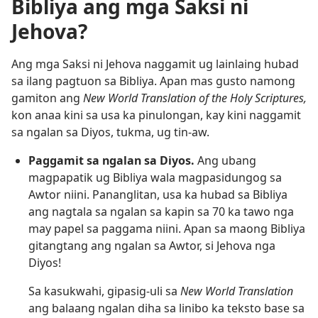
Bibliya ang mga Saksi ni
Jehova?
Ang mga Saksi ni Jehova naggamit ug lainlaing hubad
sa ilang pagtuon sa Bibliya. Apan mas gusto namong
gamiton ang
New World Translation of the Holy Scriptures,
kon anaa kini sa usa ka pinulongan, kay kini naggamit
sa ngalan sa Diyos, tukma, ug tin-aw.
Paggamit sa ngalan sa Diyos.
Ang ubang
magpapatik ug Bibliya wala magpasidungog sa
Awtor niini. Pananglitan, usa ka hubad sa Bibliya
ang nagtala sa ngalan sa kapin sa 70 ka tawo nga
may papel sa paggama niini. Apan sa maong Bibliya
gitangtang ang ngalan sa Awtor, si Jehova nga
Diyos!
Sa kasukwahi, gipasig-uli sa
New World Translation
ang balaang ngalan diha sa linibo ka teksto base sa