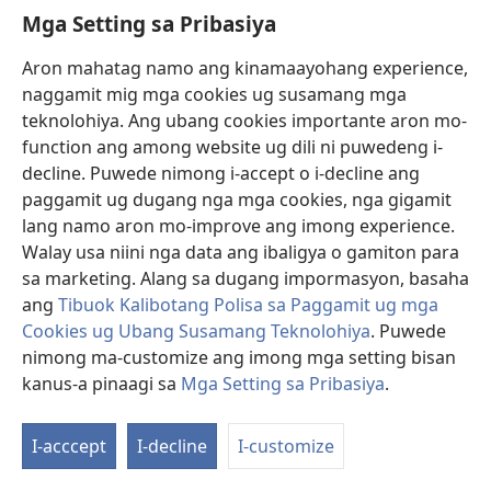
Mga Setting sa Pribasiya
Gokana
Aron mahatag namo ang kinamaayohang experience,
Guadeloupean Creole
naggamit mig mga cookies ug susamang mga
Hausa
teknolohiya. Ang ubang cookies importante aron mo-
function ang among website ug dili ni puwedeng i-
Hawai’i Pidgin
decline. Puwede nimong i-accept o i-decline ang
paggamit ug dugang nga mga cookies, nga gigamit
Herero
lang namo aron mo-improve ang imong experience.
Hmong (White)
Walay usa niini nga data ang ibaligya o gamiton para
sa marketing. Alang sa dugang impormasyon, basaha
Jamaican Creole
ang
Tibuok Kalibotang Polisa sa Paggamit ug mga
Cookies ug Ubang Susamang Teknolohiya
. Puwede
Jiwaka
nimong ma-customize ang imong mga setting bisan
Jula
kanus-a pinaagi sa
Mga Setting sa Pribasiya
.
Kannada (Baraha Bhaashe)
I-acccept
I-decline
I-customize
Kanyok