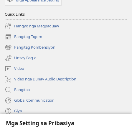
Mga Appearance Setting
Quick Links
Hangyo nga Magpaduaw
Pangitag Tigom
(mo-
open
Pangitag Kombensiyon
(mo-
ug
open
bag-
Unsay Bag-o
ug
ong
bag-
window)
Video
ong
window)
Video nga Dunay Audio Description
Pangitaa
Global Communication
Giya
Mga Setting sa Pribasiya
Donasyon
(mo-