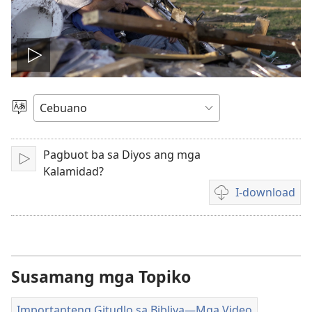
I-
play
Pagpilig
Pinulongan
ang
Pagbuot ba sa Diyos ang mga
I-
video
Kalamidad?
play
I-download
Opsiyon
sa
pag-
download
sa
Susamang mga Topiko
mga
video
Importanteng Gitudlo sa Bibliya—Mga Video