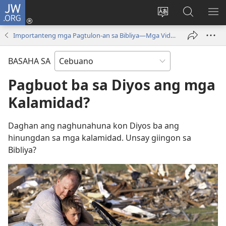
JW.ORG
Log
In
Ilisi
Pangitaa
IPA
(mo-
ang
sa
AN
Importanteng mga Pagtulon-an sa Bibliya—Mga Video
open
pinulongan
JW.ORG
ME
ug
sa
BASAHA SA
bag-
site
ong
Pagbuot ba sa Diyos ang mga
window)
Kalamidad?
Daghan ang naghunahuna kon Diyos ba ang
hinungdan sa mga kalamidad. Unsay giingon sa
Bibliya?