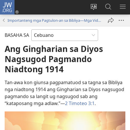
JW.ORG
Log
In
Ilisi
Pangitaa
IPA
(mo-
ang
sa
AN
Importanteng mga Pagtulon-an sa Bibliya—Mga Video
open
pinulongan
JW.ORG
ME
ug
sa
BASAHA SA
bag-
site
ong
Ang Gingharian sa Diyos
window)
Nagsugod Pagmando
Niadtong 1914
Tan-awa kon giunsa pagpamatuod sa tagna sa Bibliya
nga niadtong 1914 ang Gingharian sa Diyos nagsugod
pagmando sa langit ug nagsugod sab ang
“kataposang mga adlaw.”—
2 Timoteo 3:1
.