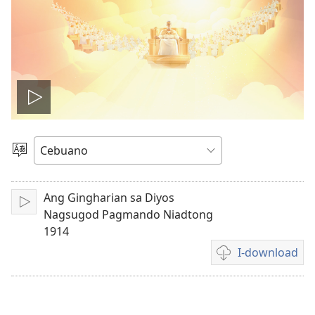
I-
play
Pagpilig
Pinulongan
ang
Ang Gingharian sa Diyos
I-
video
Nagsugod Pagmando Niadtong
play
1914
I-download
Opsiyon
sa
pag-
download