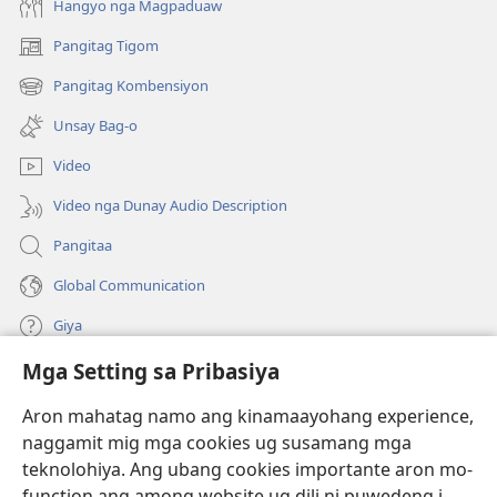
Hangyo nga Magpaduaw
Pangitag Tigom
(mo-
open
Pangitag Kombensiyon
(mo-
ug
open
bag-
Unsay Bag-o
ug
ong
bag-
window)
Video
ong
window)
Video nga Dunay Audio Description
Pangitaa
Global Communication
Giya
Mga Setting sa Pribasiya
Donasyon
(mo-
open
Aron mahatag namo ang kinamaayohang experience,
ug
naggamit mig mga cookies ug susamang mga
Watchtower ONLINE NGA LIBRARYA
(mo-
bag-
teknolohiya. Ang ubang cookies importante aron mo-
open
ong
®
JW Hub
function ang among website ug dili ni puwedeng i-
ug
window)