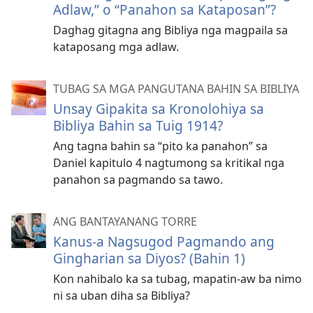
Adlaw,” o “Panahon sa Kataposan”?
Daghag gitagna ang Bibliya nga magpaila sa
kataposang mga adlaw.
TUBAG SA MGA PANGUTANA BAHIN SA BIBLIYA
Unsay Gipakita sa Kronolohiya sa
Bibliya Bahin sa Tuig 1914?
Ang tagna bahin sa “pito ka panahon” sa
Daniel kapitulo 4 nagtumong sa kritikal nga
panahon sa pagmando sa tawo.
ANG BANTAYANANG TORRE
Kanus-a Nagsugod Pagmando ang
Gingharian sa Diyos? (Bahin 1)
Kon nahibalo ka sa tubag, mapatin-aw ba nimo
ni sa uban diha sa Bibliya?