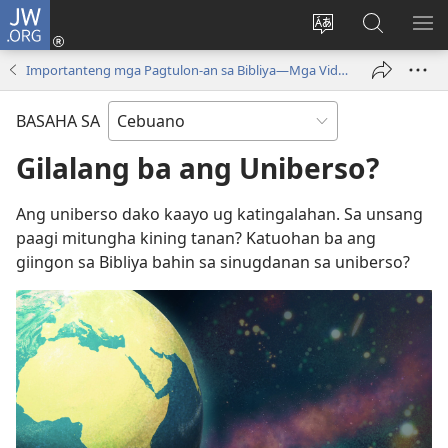
JW.ORG
Log
In
Ilisi
Pangitaa
IPA
(mo-
ang
sa
AN
Importanteng mga Pagtulon-an sa Bibliya—Mga Video
open
pinulongan
JW.ORG
ME
ug
sa
BASAHA SA
bag-
site
ong
Gilalang ba ang Uniberso?
window)
Ang uniberso dako kaayo ug katingalahan. Sa unsang
paagi mitungha kining tanan? Katuohan ba ang
giingon sa Bibliya bahin sa sinugdanan sa uniberso?