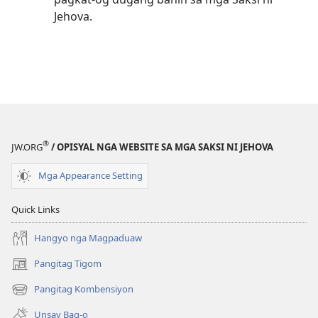
Jehova.
®
JW.ORG
/ OPISYAL NGA WEBSITE SA MGA SAKSI NI JEHOVA
Mga Appearance Setting
Quick Links
Hangyo nga Magpaduaw
Pangitag Tigom
(mo-
open
Pangitag Kombensiyon
(mo-
ug
open
bag-
Unsay Bag-o