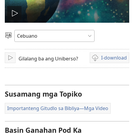
I-
play
Pagpilig
Pinulongan
ang
I-download
Gilalang ba ang Uniberso?
I-
Opsiyon
video
play
sa
pag-
download
sa
Susamang mga Topiko
mga
video
Importanteng Gitudlo sa Bibliya—Mga Video
Basin Ganahan Pod Ka