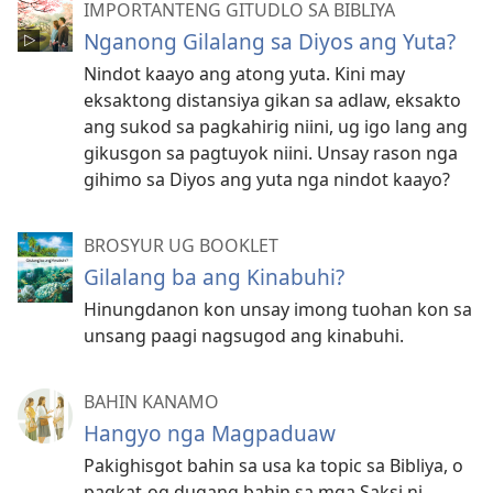
IMPORTANTENG GITUDLO SA BIBLIYA
Nganong Gilalang sa Diyos ang Yuta?
Nindot kaayo ang atong yuta. Kini may
eksaktong distansiya gikan sa adlaw, eksakto
ang sukod sa pagkahirig niini, ug igo lang ang
gikusgon sa pagtuyok niini. Unsay rason nga
gihimo sa Diyos ang yuta nga nindot kaayo?
BROSYUR UG BOOKLET
Gilalang ba ang Kinabuhi?
Hinungdanon kon unsay imong tuohan kon sa
unsang paagi nagsugod ang kinabuhi.
BAHIN KANAMO
Hangyo nga Magpaduaw
Pakighisgot bahin sa usa ka topic sa Bibliya, o
pagkat-og dugang bahin sa mga Saksi ni