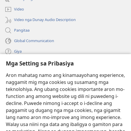
ug
ong
bag-
window)
Video
ong
window)
Video nga Dunay Audio Description
Pangitaa
Global Communication
Giya
Mga Setting sa Pribasiya
Donasyon
(mo-
open
Aron mahatag namo ang kinamaayohang experience,
ug
naggamit mig mga cookies ug susamang mga
Watchtower ONLINE NGA LIBRARYA
(mo-
bag-
teknolohiya. Ang ubang cookies importante aron mo-
open
ong
®
JW Hub
function ang among website ug dili ni puwedeng i-
ug
window)
(mo-
bag-
decline. Puwede nimong i-accept o i-decline ang
open
ong
®
JW Library
ug
paggamit ug dugang nga mga cookies, nga gigamit
window)
bag-
lang namo aron mo-improve ang imong experience.
ong
Watchtower Library
Walay usa niini nga data ang ibaligya o gamiton para
window)