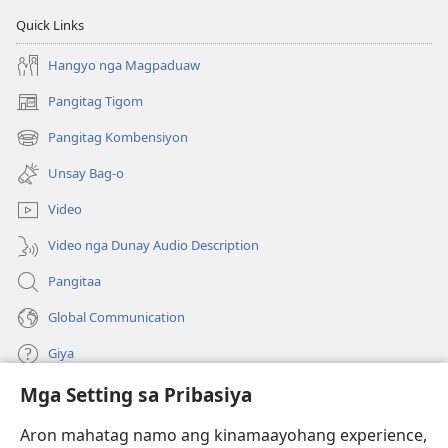
Quick Links
Hangyo nga Magpaduaw
Pangitag Tigom
(mo-
open
Pangitag Kombensiyon
(mo-
ug
open
bag-
Unsay Bag-o
ug
ong
bag-
window)
Video
ong
window)
Video nga Dunay Audio Description
Pangitaa
Global Communication
Giya
Mga Setting sa Pribasiya
Donasyon
(mo-
open
Aron mahatag namo ang kinamaayohang experience,