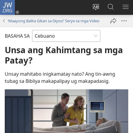
JW.ORG
Log
In
Ilisi
Pangitaa
IPA
(mo-
ang
sa
AN
‘Maayong Balita Gikan sa Diyos!’ Serye sa mga Video
open
pinulongan
JW.ORG
ME
ug
sa
BASAHA SA
bag-
site
ong
Unsa ang Kahimtang sa mga
window)
Patay?
Unsay mahitabo inigkamatay nato? Ang tin-awng
tubag sa Bibliya makapalipay ug makapadasig.