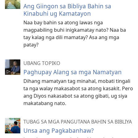
Ang Giingon sa Bibliya Bahin sa
Kinabuhi ug Kamatayon
Naa bay bahin sa atong lawas nga
magpabiling buhi inigkamatay nato? Naa ba
tay kalag nga dili mamatay? Asa ang mga
patay?
UBANG TOPIKO
Paghupay Alang sa mga Namatyan
Dihang mamatyan tag minahal, mobati tingali
ta nga walay makasabot sa atong kasakit. Pero
ang Diyos nakasabot sa atong gibati, ug siya
makatabang nato.
TUBAG SA MGA PANGUTANA BAHIN SA BIBLIYA
Unsa ang Pagkabanhaw?