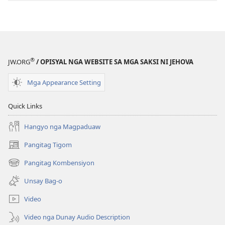
Mga
Mga
Sugilanon
Sugilanon
sa
sa
Kinabuhi
Kinabuhi
sa
sa
®
JW.ORG
/ OPISYAL NGA WEBSITE SA MGA SAKSI NI JEHOVA
mga
mga
Saksi
Saksi
Mga Appearance Setting
ni
ni
Jehova
Jehova
Quick Links
Hangyo nga Magpaduaw
Pangitag Tigom
(mo-
open
Pangitag Kombensiyon
(mo-
ug
open
bag-
Unsay Bag-o
ug
ong
bag-
window)
Video
ong
window)
Video nga Dunay Audio Description