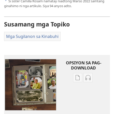
Si sister Camilla Rosam namatay niadtong Marso 2022 samtang
b
ginahimo ni nga artikulo. Siya 94 anyos adto.
Susamang mga Topiko
Mga Sugilanon sa Kinabuhi
OPSIYON SA PAG-
DOWNLOAD
Opsiyon
Opsiyon
sa
sa
pag-
pag-
download
download
sa
sa
publikasyon
audio