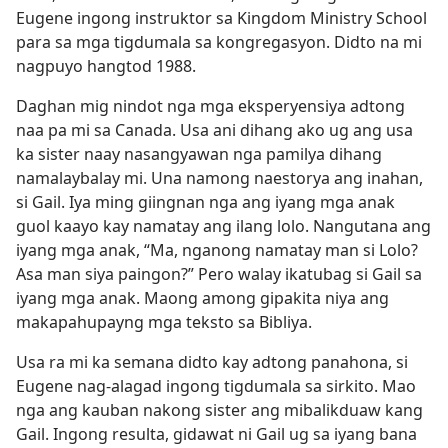
Eugene ingong instruktor sa Kingdom Ministry School
para sa mga tigdumala sa kongregasyon. Didto na mi
nagpuyo hangtod 1988.
Daghan mig nindot nga mga eksperyensiya adtong
naa pa mi sa Canada. Usa ani dihang ako ug ang usa
ka sister naay nasangyawan nga pamilya dihang
namalaybalay mi. Una namong naestorya ang inahan,
si Gail. Iya ming giingnan nga ang iyang mga anak
guol kaayo kay namatay ang ilang lolo. Nangutana ang
iyang mga anak, “Ma, nganong namatay man si Lolo?
Asa man siya paingon?” Pero walay ikatubag si Gail sa
iyang mga anak. Maong among gipakita niya ang
makapahupayng mga teksto sa Bibliya.
Usa ra mi ka semana didto kay adtong panahona, si
Eugene nag-alagad ingong tigdumala sa sirkito. Mao
nga ang kauban nakong sister ang mibalikduaw kang
Gail. Ingong resulta, gidawat ni Gail ug sa iyang bana