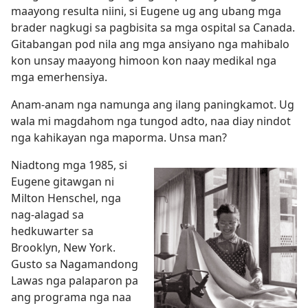
maayong resulta niini, si Eugene ug ang ubang mga
brader nagkugi sa pagbisita sa mga ospital sa Canada.
Gitabangan pod nila ang mga ansiyano nga mahibalo
kon unsay maayong himoon kon naay medikal nga
mga emerhensiya.
Anam-anam nga namunga ang ilang paningkamot. Ug
wala mi magdahom nga tungod adto, naa diay nindot
nga kahikayan nga maporma. Unsa man?
Niadtong mga 1985, si
Eugene gitawgan ni
Milton Henschel, nga
nag-alagad sa
hedkuwarter sa
Brooklyn, New York.
Gusto sa Nagamandong
Lawas nga palaparon pa
ang programa nga naa