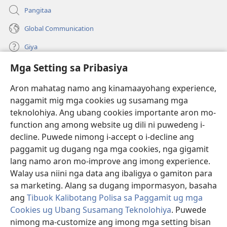
Pangitaa
Global Communication
Giya
Mga Setting sa Pribasiya
Donasyon
(mo-
open
Aron mahatag namo ang kinamaayohang experience,
ug
naggamit mig mga cookies ug susamang mga
Watchtower ONLINE NGA LIBRARYA
(mo-
bag-
teknolohiya. Ang ubang cookies importante aron mo-
open
ong
®
JW Hub
function ang among website ug dili ni puwedeng i-
ug
window)
(mo-
bag-
decline. Puwede nimong i-accept o i-decline ang
open
ong
®
JW Library
ug
paggamit ug dugang nga mga cookies, nga gigamit
window)
bag-
lang namo aron mo-improve ang imong experience.
ong
Watchtower Library
Walay usa niini nga data ang ibaligya o gamiton para
window)
sa marketing. Alang sa dugang impormasyon, basaha
ang
Tibuok Kalibotang Polisa sa Paggamit ug mga
Cookies ug Ubang Susamang Teknolohiya
. Puwede
Copyright
© 2026 Watch Tower Bible and Tract Society of Pennsylvania.
nimong ma-customize ang imong mga setting bisan