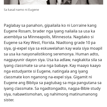
Sa kasal namo ni Eugene
Paglabay sa panahon, gipailaila ko ni Lorraine kang
Eugene Rosam, brader nga iyang nailaila sa usa ka
asembliya sa Minneapolis, Minnesota. Nagdako si
Eugene sa Key West, Florida. Niadtong grade 10 pa
siya, gi-expel siya sa eskuwelahan kay wala siya moapil
sa usa ka nasyonalistikong seremonya. Human adto,
nagpayunir dayon siya. Usa ka adlaw, nagkakita sila sa
iyang classmate sa una nga babaye. Kay maayo kaayo
nga estudyante si Eugene, natingala ang iyang
classmate kon nganong na-expel siya. Gigamit ni
Eugene ang Bibliya sa pagtubag sa mga pangutana sa
iyang classmate. Sa ngadtongadto, nagpa-Bible study
siya, nabawtismohan, ug nahimong matinumanong
sister.