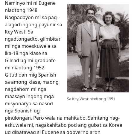
Naminyo mi ni Eugene
niadtong 1948.
Nagpadayon mi sa pag-
alagad ingong payunir sa
Key West. Sa
ngadtongadto, giimbitar
mi nga moeskuwela sa
ika-18 nga klase sa
Gilead ug mi-graduate
mi niadtong 1952.
Gitudloan mig Spanish
sa among klase, maong
nagdahom mi nga
maasayn ingong mga
Sa Key West niadtong 1951
misyonaryo sa nasod
nga Spanish ug
pinulongan. Pero wala na mahitabo. Samtang nag-
eskuwela mi, nagakahitabo pod ang gubat sa Korea
ug gipatawag si Eugene sa gobyerno aron