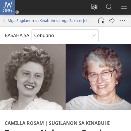
JW.ORG
Log
In
Ilisi
Pangitaa
IPA
(mo-
ang
sa
AN
Mga Sugilanon sa Kinabuhi sa mga Saksi ni Jehova
open
pinulongan
JW.ORG
ME
ug
sa
BASAHA SA
bag-
site
ong
window)
CAMILLA ROSAM | SUGILANON SA KINABUHI