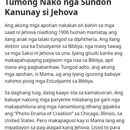
Tumong Nako nga Sundon
Kanunay si Jehova
Ang akong mga apohan nakakat-on bahin sa mga
saad ni Jehova niadtong 1906 human mamatay ang
ilang anak nga lalaki tungod sa diphtheria. Ang ilang
doktor usa ka Estudyante sa Bibliya, nga maoy tawag
sa mga Saksi ni Jehova sa una. Iyang gisulti kanila ang
makapahupayng paglaom nga naa sa Bibliya, apil
niana ang pagkabanhaw. Tungod adto, ang akong
mga apohan, si Mama, ug ang iyang igsoong babaye
nahimo pong mga Estudyante sa Bibliya.
Sa daghang tuig, dasig kaayo sila sa kamatuoran. Ang
babaye nakong mga paryente mitabang pa gani nga
makapahiluna ang mga nanambong dihang gipakita
ang “Photo-Drama of Creation” sa Chicago, Illinois, sa
United States. Pero makapaguol kay si Mama lang ang
mipadayon sa pag-alagad kang Jehova. Lisod to para