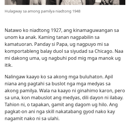
Hulagway sa among pamilya niadtong 1948
Natawo ko niadtong 1927, ang kinamaguwangan sa
unom ka anak. Kaming tanan nagpabilin sa
kamatuoran. Panday si Papa, ug nagpuyo mi sa
komportableng balay duol sa siyudad sa Chicago. Naa
mi dakong uma, ug nagbuhi pod mig mga manok ug
itik.
Nalingaw kaayo ko sa akong mga buluhaton. Apil
niana ang pagtahi sa buslot nga mga medyas sa
akong pamilya. Wala na kaayo ni ginahimo karon, pero
sa una, kon mabuslot ang medyas, dili dayon ni ilabay.
Tahion ni, o tapakan, gamit ang dagom ug hilo. Ang
pagkat-on ani nga skill nakatabang gyod nako kay
nagamit nako ni sa ulahi.