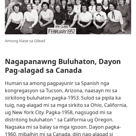
Among klase sa Gilead
Nagapanawng Buluhaton, Dayon
Pag-alagad sa Canada
Human sa among pagpayunir sa Spanish nga
kongregasyon sa Tucson, Arizona, naasayn mi sa
sirkitong buluhaton pagka-1953. Sulod sa pipila ka
tuig, nag-alagad mi sa mga sirkito sa Ohio, California,
ug New York City. Pagka-1958, nagsugod mi sa
distritong buluhaton
sa California ug Oregon.
a
Nagsaka mi sa balay sa mga igsoon. Dayon pagka-
1960, mibalhin mi sa Canada, diin nag-alagad si