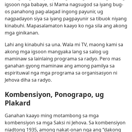
igsoon nga babaye, si Mama nagsugod sa iyang bug-
os panahong pag-alagad ingong payunir, ug
nagpadayon siya sa iyang pagpayunir sa tibuok niyang
kinabuhi. Mapasalamaton kaayo ko nga sila ang akong
mga ginikanan.
Lahi ang kinabuhi sa una. Wala mi TV, maong kami sa
akong mga igsoon mangyaka lang sa salog ug
maminaw sa lainlaing programa sa radyo. Pero mas
ganahan gyong maminaw ang among pamilya sa
espirituwal nga mga programa sa organisasyon ni
Jehova diha sa radyo.
Kombensiyon, Ponograpo, ug
Plakard
Ganahan kaayo ming motambong sa mga
kombensiyon sa mga Saksi ni Jehova. Sa kombensiyon
niadtong 1935, among nakat-onan nga ang “dakong