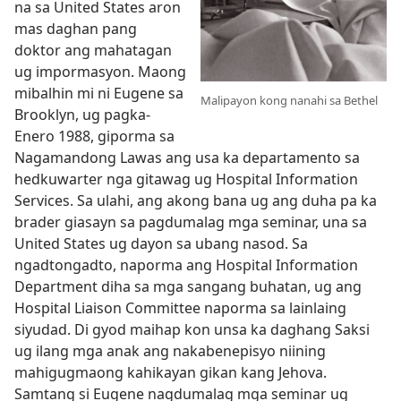
na sa United States aron
mas daghan pang
doktor ang mahatagan
ug impormasyon. Maong
mibalhin mi ni Eugene sa
Malipayon kong nanahi sa Bethel
Brooklyn, ug pagka-
Enero 1988, giporma sa
Nagamandong Lawas ang usa ka departamento sa
hedkuwarter nga gitawag ug Hospital Information
Services. Sa ulahi, ang akong bana ug ang duha pa ka
brader giasayn sa pagdumalag mga seminar, una sa
United States ug dayon sa ubang nasod. Sa
ngadtongadto, naporma ang Hospital Information
Department diha sa mga sangang buhatan, ug ang
Hospital Liaison Committee naporma sa lainlaing
siyudad. Di gyod maihap kon unsa ka daghang Saksi
ug ilang mga anak ang nakabenepisyo niining
mahigugmaong kahikayan gikan kang Jehova.
Samtang si Eugene nagdumalag mga seminar ug