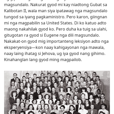
magsundalo. Nakurat gyod mi kay niadtong Gubat sa
Kalibotan II, wala man siya ipatawag nga magsundalo
tungod sa iyang pagkaministro. Pero karon, giingnan
mi nga magpabilin sa United States. Di ko katuo adto
maong nakahilak gyod ko. Pero duha ka tuig sa ulahi,
gitugotan ra gyod si Eugene nga dili magsundalo.
Nakakat-on gyod mig importanteng leksiyon adto nga
eksperyensiya—kon naay kahigayonan nga mawala,
naay laing ihatag si Jehova, ug iya gyod nang gihimo.
Kinahanglan lang gyod ming magpailob.