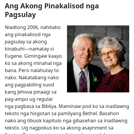
Ang Akong Pinakalisod nga
Pagsulay
Niadtong 2006, nahitabo
ang pinakalisod nga
pagsulay sa akong
kinabuhi—namatay si
Eugene. Gimingaw kaayo
ko sa akong minahal nga
bana. Pero nalahutay to
nako. Nakatabang nako
ang pagpabiling suod
kang Jehova pinaagi sa
pag-ampo ug regular
nga pagbasa sa Bibliya. Maminaw pod ko sa inadlawng
teksto nga hisgotan sa pamilyang Bethel. Basahon
nako ang tibuok kapitulo nga gibasehan sa inadlawng
teksto. Ug nagpokus ko sa akong asaynment sa