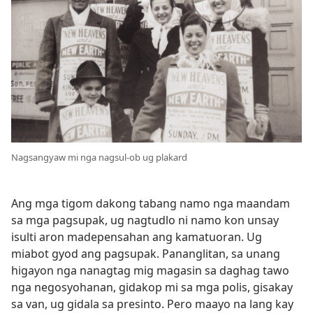
Nagsangyaw mi nga nagsul-ob ug plakard
Ang mga tigom dakong tabang namo nga maandam
sa mga pagsupak, ug nagtudlo ni namo kon unsay
isulti aron madepensahan ang kamatuoran. Ug
miabot gyod ang pagsupak. Pananglitan, sa unang
higayon nga nanagtag mig magasin sa daghag tawo
nga negosyohanan, gidakop mi sa mga polis, gisakay
sa van, ug gidala sa presinto. Pero maayo na lang kay