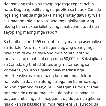
daghan ang mituo sa sayop nga mga report bahin
nato. Daghang balita ang na-publish sa tibuok Canada
nga ang anak sa mga Saksi nangamatay daw kay wala
sila paabonohig dugo sa ilang mga ginikanan. Ang
akong bana nakapribilehiyo nga makapamatuod nga
sayop ang maong mga report.
Sa hapit na ang 1969 nga internasyonal nga asembliya
sa Buffalo, New York, si Eugene ug ang ubang mga
brader miduaw sa dagkong mga ospital adtong
lugara. Ilang gipahibalo nga mga 50,000 ka Saksi gikan
sa Canada ug United States ang motambong sa
kombensiyon. Kon ugaling naay medikal nga
emerhensiya, dakog tabang kon ang mga doktor
nahibalo na daan sa atong baroganan bahin sa dugo
ug kon nganong maayo ni. Gihatagan sa mga brader
ang mga doktor ug mga artikulo bahin sa paagi sa
pagpanambal nga dili maggamit ug dugo, nga gikuha
nila gikan sa kasaligang mga reperensiya. Tungod sa