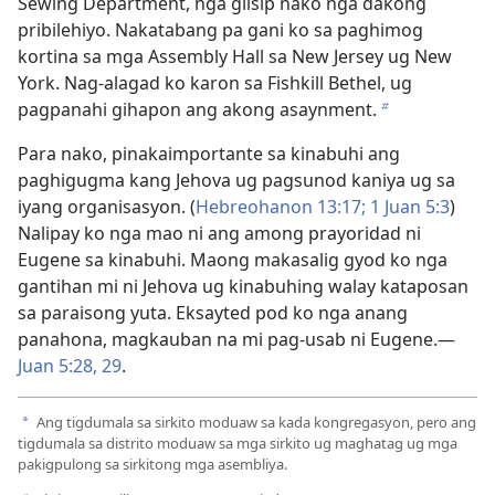
Sewing Department, nga giisip nako nga dakong
pribilehiyo. Nakatabang pa gani ko sa paghimog
kortina sa mga Assembly Hall sa New Jersey ug New
York. Nag-alagad ko karon sa Fishkill Bethel, ug
pagpanahi gihapon ang akong asaynment.
b
Para nako, pinakaimportante sa kinabuhi ang
paghigugma kang Jehova ug pagsunod kaniya ug sa
iyang organisasyon. (
Hebreohanon 13:17;
1 Juan 5:3
)
Nalipay ko nga mao ni ang among prayoridad ni
Eugene sa kinabuhi. Maong makasalig gyod ko nga
gantihan mi ni Jehova ug kinabuhing walay kataposan
sa paraisong yuta. Eksayted pod ko nga anang
panahona, magkauban na mi pag-usab ni Eugene.—
Juan 5:28, 29
.
Ang tigdumala sa sirkito moduaw sa kada kongregasyon, pero ang
a
tigdumala sa distrito moduaw sa mga sirkito ug maghatag ug mga
pakigpulong sa sirkitong mga asembliya.