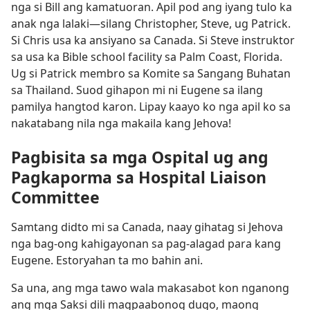
nga si Bill ang kamatuoran. Apil pod ang iyang tulo ka
anak nga lalaki—silang Christopher, Steve, ug Patrick.
Si Chris usa ka ansiyano sa Canada. Si Steve instruktor
sa usa ka Bible school facility sa Palm Coast, Florida.
Ug si Patrick membro sa Komite sa Sangang Buhatan
sa Thailand. Suod gihapon mi ni Eugene sa ilang
pamilya hangtod karon. Lipay kaayo ko nga apil ko sa
nakatabang nila nga makaila kang Jehova!
Pagbisita sa mga Ospital ug ang
Pagkaporma sa Hospital Liaison
Committee
Samtang didto mi sa Canada, naay gihatag si Jehova
nga bag-ong kahigayonan sa pag-alagad para kang
Eugene. Estoryahan ta mo bahin ani.
Sa una, ang mga tawo wala makasabot kon nganong
ang mga Saksi dili magpaabonog dugo, maong