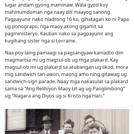
lugar andam gyong maminaw. Wala gyod koy
mahinumdoman nga naay dili maayog sanong.
Pagpayunir nako niadtong 16 ko, gihatagan ko ni Papa
ug ponograpo, nga maoy akong gigamit sa
pagministeryo. Kauban nako sa pagpayunir ang
kugihang sister nga si Lorraine.
Naa poy laing pamaagi sa pagsangyaw kaniadto diin
magmartsa mi ug magsul-ob ug mga plakard. Kay
magsul-ob mi ug plakard sa atubangan ug likod, mora
mig sandwich tan-awon, maong amo ning gitawag ug
sandwich-sign parade. Naay mga nakasulat sa plakard
sama sa “Ang Relihiyon Maoy Lit-ag ug Panglimbong”
ug “Alagara ang Diyos ug si Kristo nga Hari.”