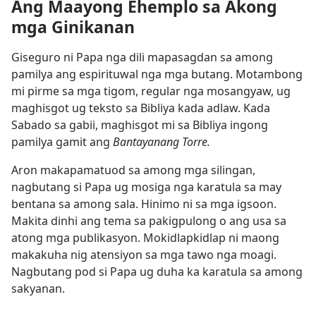
Ang Maayong Ehemplo sa Akong
mga Ginikanan
Giseguro ni Papa nga dili mapasagdan sa among
pamilya ang espirituwal nga mga butang. Motambong
mi pirme sa mga tigom, regular nga mosangyaw, ug
maghisgot ug teksto sa Bibliya kada adlaw. Kada
Sabado sa gabii, maghisgot mi sa Bibliya ingong
pamilya gamit ang
Bantayanang Torre.
Aron makapamatuod sa among mga silingan,
nagbutang si Papa ug mosiga nga karatula sa may
bentana sa among sala. Hinimo ni sa mga igsoon.
Makita dinhi ang tema sa pakigpulong o ang usa sa
atong mga publikasyon. Mokidlapkidlap ni maong
makakuha nig atensiyon sa mga tawo nga moagi.
Nagbutang pod si Papa ug duha ka karatula sa among
sakyanan.