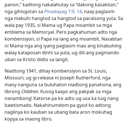
panon,” kadtong nakalahutay sa “dakong kasakitan,”
nga gihisgotan sa
Pinadayag 7:9,
14
, naay paglaom
nga mabuhi hangtod sa hangtod sa paraisong yuta. Sa
wala pay 1935, si Mama ug Papa moambit sa mga
emblema sa Memoryal. Pero pagkahuman adto nga
kombensiyon, si Papa na lang ang moambit. Nasabtan
ni Mama nga ang iyang paglaom mao ang kinabuhing
walay kataposan dinhi sa yuta, ug dili ang pagmando
uban sa Kristo didto sa langit.
Niadtong 1941, dihay kombensiyon sa St. Louis,
Missouri, ug gi-release ni Joseph Rutherford, nga
maoy nanguna sa buluhaton niadtong panahona, ang
librong
Children.
Kusog kaayo ang pakpak sa mga
nanambong! Katorse pa ko adto ug usa ka tuig nang
bawtismado. Nakahinumdom pa gyod ko adtong
naglinya ko kauban sa ubang bata aron mokuhag
kopya sa maong libro.