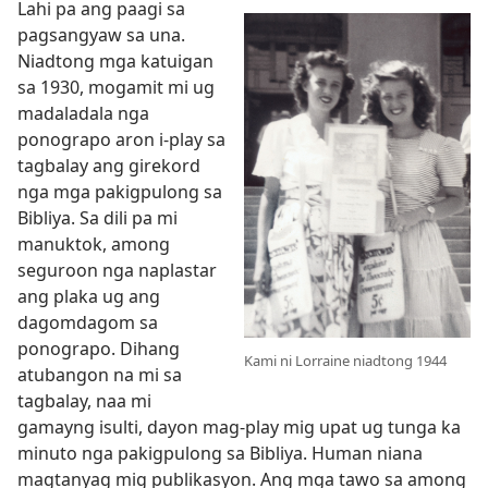
Lahi pa ang paagi sa
pagsangyaw sa una.
Niadtong mga katuigan
sa 1930, mogamit mi ug
madaladala nga
ponograpo aron i-play sa
tagbalay ang girekord
nga mga pakigpulong sa
Bibliya. Sa dili pa mi
manuktok, among
seguroon nga naplastar
ang plaka ug ang
dagomdagom sa
ponograpo. Dihang
Kami ni Lorraine niadtong 1944
atubangon na mi sa
tagbalay, naa mi
gamayng isulti, dayon mag-play mig upat ug tunga ka
minuto nga pakigpulong sa Bibliya. Human niana
magtanyag mig publikasyon. Ang mga tawo sa among