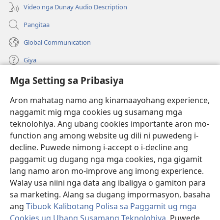
window)
Video nga Dunay Audio Description
Pangitaa
Global Communication
Giya
Mga Setting sa Pribasiya
Donasyon
(mo-
open
Aron mahatag namo ang kinamaayohang experience,
ug
naggamit mig mga cookies ug susamang mga
Watchtower ONLINE NGA LIBRARYA
(mo-
bag-
teknolohiya. Ang ubang cookies importante aron mo-
open
ong
®
JW Hub
function ang among website ug dili ni puwedeng i-
ug
window)
(mo-
bag-
decline. Puwede nimong i-accept o i-decline ang
open
ong
®
JW Library
ug
paggamit ug dugang nga mga cookies, nga gigamit
window)
bag-
lang namo aron mo-improve ang imong experience.
ong
Watchtower Library
Walay usa niini nga data ang ibaligya o gamiton para
window)
sa marketing. Alang sa dugang impormasyon, basaha
ang
Tibuok Kalibotang Polisa sa Paggamit ug mga
Cookies ug Ubang Susamang Teknolohiya
. Puwede