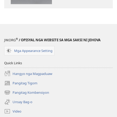
publikasyon
Malipayong
Mag-
awit
Kang
Jehova
®
JW.ORG
/ OPISYAL NGA WEBSITE SA MGA SAKSI NI JEHOVA
Mga Appearance Setting
Quick Links
Hangyo nga Magpaduaw
Pangitag Tigom
(mo-
open
Pangitag Kombensiyon
(mo-
ug
open
bag-
Unsay Bag-o
ug
ong
bag-
window)
Video
ong