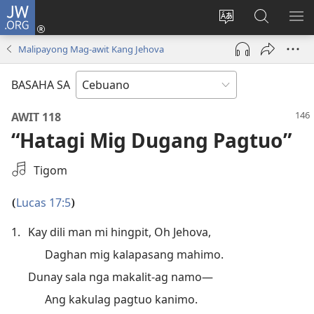
JW.ORG
Log
In
Ilisi
Pangitaa
IPA
(mo-
ang
sa
AN
Malipayong Mag-awit Kang Jehova
open
pinulongan
JW.ORG
ME
ug
sa
BASAHA SA
bag-
site
ong
AWIT 118
window)
“Hatagi Mig Dugang Pagtuo”
Pagpilig
Tigom
Audio
Recording
Lucas 17:5
(
)
1.
Kay dili man mi hingpit, Oh Jehova,
Daghan mig kalapasang mahimo.
Dunay sala nga makalit-ag namo—
Ang kakulag pagtuo kanimo.