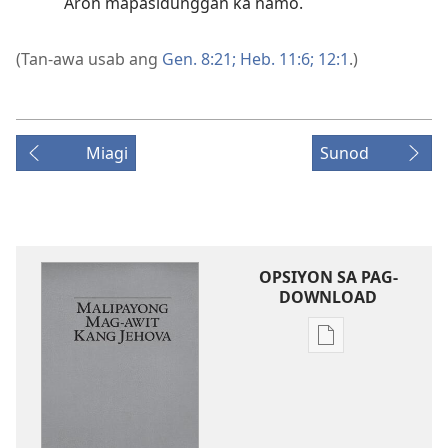
Aron mapasidunggan ka namo.
(Tan-awa usab ang
Gen. 8:21;
Heb. 11:6;
12:1
.)
Miagi
Sunod
OPSIYON SA PAG-
DOWNLOAD
Opsiyon
sa
pag-
download
sa