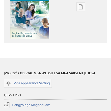
Opsiyon
sa
pag-
download
sa
publikasyon
ANG
BANTAYANANG
TORRE
Daghan
Kag
®
JW.ORG
/ OPISYAL NGA WEBSITE SA MGA SAKSI NI JEHOVA
Makat-
onan
Mga Appearance Setting
sa
Pagbasag
Quick Links
Bibliya
Hangyo nga Magpaduaw