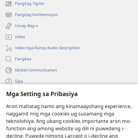
Pangitag Tigom
(mo-
open
Pangitag Kombensiyon
(mo-
ug
open
bag-
Unsay Bag-o
ug
ong
bag-
window)
Video
ong
window)
Video nga Dunay Audio Description
Pangitaa
Global Communication
Giya
Mga Setting sa Pribasiya
Donasyon
(mo-
open
Aron mahatag namo ang kinamaayohang experience,
ug
naggamit mig mga cookies ug susamang mga
Watchtower ONLINE NGA LIBRARYA
(mo-
bag-
teknolohiya. Ang ubang cookies importante aron mo-
open
ong
®
JW Hub
function ang among website ug dili ni puwedeng i-
ug
window)
(mo-
bag-
decline. Puwede nimong i-accept o i-decline ang
open