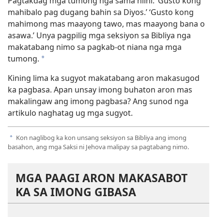
Pagtakdag mga tumong nga sama niini: ‘Gusto kong
mahibalo pag dugang bahin sa Diyos.’ ‘Gusto kong
mahimong mas maayong tawo, mas maayong bana o
asawa.’ Unya pagpilig mga seksiyon sa Bibliya nga
makatabang nimo sa pagkab-ot niana nga mga
tumong.
a
Kining lima ka sugyot makatabang aron makasugod
ka pagbasa. Apan unsay imong buhaton aron mas
makalingaw ang imong pagbasa? Ang sunod nga
artikulo naghatag ug mga sugyot.
Kon naglibog ka kon unsang seksiyon sa Bibliya ang imong
a
basahon, ang mga Saksi ni Jehova malipay sa pagtabang nimo.
MGA PAAGI ARON MAKASABOT
KA SA IMONG GIBASA