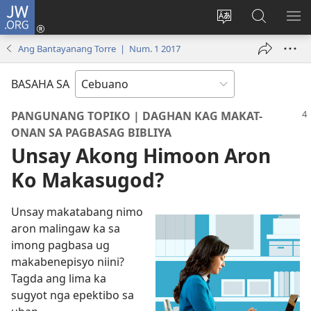
JW.ORG
Log
In
Ilisi
Pangitaa
IPA
(mo-
ang
sa
AN
Ang Bantayanang Torre | Num. 1 2017
open
pinulongan
JW.ORG
ME
ug
sa
BASAHA SA
bag-
site
ong
PANGUNANG TOPIKO | DAGHAN KAG MAKAT-
window)
ONAN SA PAGBASAG BIBLIYA
Unsay Akong Himoon Aron
Ko Makasugod?
Unsay makatabang nimo
aron malingaw ka sa
imong pagbasa ug
makabenepisyo niini?
Tagda ang lima ka
sugyot nga epektibo sa