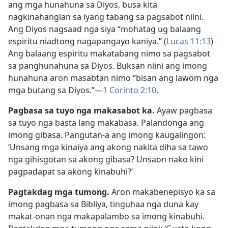
ang mga hunahuna sa Diyos, busa kita
nagkinahanglan sa iyang tabang sa pagsabot niini.
Ang Diyos nagsaad nga siya “mohatag ug balaang
espiritu niadtong nagapangayo kaniya.” (
Lucas 11:13
)
Ang balaang espiritu makatabang nimo sa pagsabot
sa panghunahuna sa Diyos. Buksan niini ang imong
hunahuna aron masabtan nimo “bisan ang lawom nga
mga butang sa Diyos.”​—
1 Corinto 2:10
.
Pagbasa sa tuyo nga makasabot ka.
Ayaw pagbasa
sa tuyo nga basta lang makabasa. Palandonga ang
imong gibasa. Pangutan-a ang imong kaugalingon:
‘Unsang mga kinaiya ang akong nakita diha sa tawo
nga gihisgotan sa akong gibasa? Unsaon nako kini
pagpadapat sa akong kinabuhi?’
Pagtakdag mga tumong.
Aron makabenepisyo ka sa
imong pagbasa sa Bibliya, tinguhaa nga duna kay
makat-onan nga makapalambo sa imong kinabuhi.