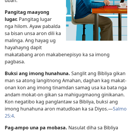
uban.
Pangitag maayong
lugar.
Pangitag lugar
nga hilom. Ayaw pabalda
sa bisan unsa aron dili ka
malinga. Ang hayag ug
hayahayng dapit
makatabang aron makabenepisyo ka sa imong
pagbasa.
Buksi ang imong hunahuna.
Sanglit ang Bibliya gikan
man sa atong langitnong Amahan, daghan kag makat-
onan kon ang imong tinamdan samag usa ka bata nga
andam mokat-on gikan sa mahigugmaong ginikanan.
Kon negatibo kag panglantaw sa Bibliya, buksi ang
imong hunahuna aron matudloan ka sa Diyos.​—
Salmo
25:4
.
Pag-ampo una pa mobasa.
Nasulat diha sa Bibliya