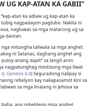
W UG KAP-ATAN KA GABII”
“kap-atan ka adlaw ug kap-atan ka
g tubig nagpadayon pagtubo. Nakita ni
ehova, nagluwas sa mga matarong ug sa
ga daotan.
 nga mitungha taliwala sa mga anghel.
akog ni Satanas, daghang anghel ang
 puloy-anang dapit” sa langit aron
ga nagpatunghag mestisong mga liwat
 6;
Genesis 6:4
) Seguradong nalipay si
maong rebelyon kay nakapasamot kini sa
labwan sa mga linalang ni Jehova sa
 baha, ang rebeldeng mga anghel