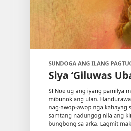
SUNDOGA ANG ILANG PAGTU
Siya ‘Giluwas Uba
SI Noe ug ang iyang pamilya 
mibunok ang ulan. Handurawa 
nag-awop-awop nga kahayag s
samtang nadungog nila ang kin
bungbong sa arka. Lagmit ma