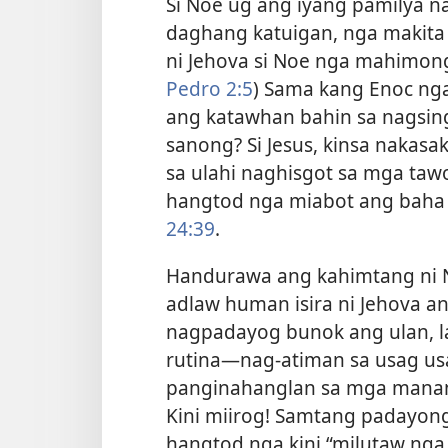
Si Noe ug ang iyang pamilya n
daghang katuigan, nga makita
ni Jehova si Noe nga mahimon
Pedro 2:5
) Sama kang Enoc nga
ang katawhan bahin sa nagsin
sanong?
Si Jesus, kinsa nakasa
sa ulahi naghisgot sa mga taw
hangtod nga miabot ang baha 
24:39
.
Handurawa ang kahimtang ni No
adlaw human isira ni Jehova a
nagpadayog bunok ang ulan, la
rutina—nag-atiman sa usag usa,
panginahanglan sa mga mananap
Kini miirog! Samtang padayong
hangtod nga kini “milutaw nga 