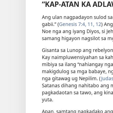
“KAP-ATAN KA ADLA
Ang ulan nagpadayon sulod sa 
gabii.” (
Genesis 7:4,
11, 12
) An
Noe nga ang iyang Diyos, si J
samang higayon nagsilot sa m
Gisanta sa Lunop ang rebelyon
Kay naimpluwensiyahan sa kah
mibiya sa ilang “nahiangay nga
makigdulog sa mga babaye, n
nga gitawag ug Nepilim. (
Judas
Satanas dihang nahitabo ang 
pagkadaotan sa tawo, ang kina
yuta.
Apan, samtang nagkadako ang