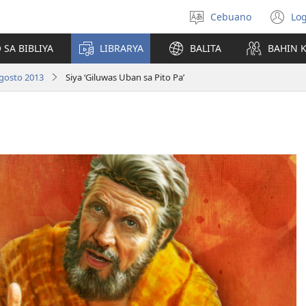
Cebuano
Log
Pagpilig
(m
pinulongan
o
 SA BIBLIYA
LIBRARYA
BALITA
BAHIN 
u
ba
gosto 2013
Siya ‘Giluwas Uban sa Pito Pa’
o
wi