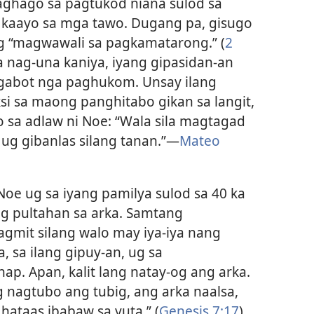
aghago sa pagtukod niana sulod sa
 kaayo sa mga tawo. Dugang pa, gisugo
g “magwawali sa pagkamatarong.” (
2
 nag-una kaniya, iyang gipasidan-an
gabot nga paghukom. Unsay ilang
ksi sa maong panghitabo gikan sa langit,
o sa adlaw ni Noe: “Wala sila magtagad
ug gibanlas silang tanan.”—
Mateo
e ug sa iyang pamilya sulod sa 40 ka
ng pultahan sa arka. Samtang
gmit silang walo may iya-iya nang
 sa ilang gipuy-an, ug sa
. Apan, kalit lang natay-og ang arka.
 nagtubo ang tubig, ang arka naalsa,
hataas ibabaw sa yuta.” (
Genesis 7:17
)