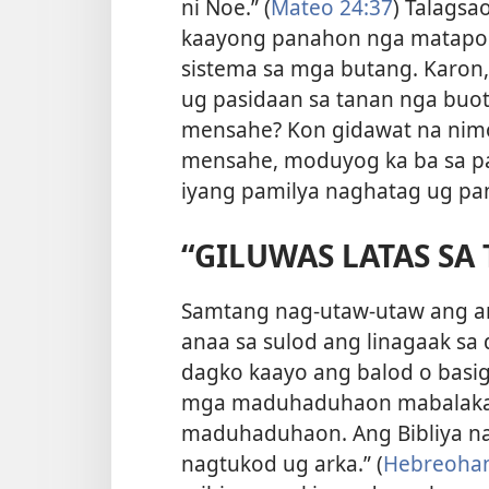
ni Noe.” (
Mateo 24:37
) Talagsa
kaayong panahon nga matapos
sistema sa mga butang. Karon
ug pasidaan sa tanan nga buo
mensahe? Kon gidawat na nim
mensahe, moduyog ka ba sa pa
iyang pamilya naghatag ug pa
“GILUWAS LATAS SA 
Samtang nag-utaw-utaw ang a
anaa sa sulod ang linagaak sa
dagko kaayo ang balod o basig
mga maduhaduhaon mabalaka 
maduhaduhaon. Ang Bibliya nag
nagtukod ug arka.” (
Hebreohan