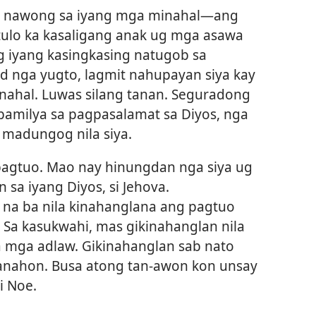
g nawong sa iyang mga minahal—ang
ulo ka kasaligang anak ug mga asawa
 iyang kasingkasing natugob sa
d nga yugto, lagmit nahupayan siya kay
nahal. Luwas silang tanan. Seguradong
pamilya sa pagpasalamat sa Diyos, nga
 madungog nila siya.
 pagtuo. Mao nay hinungdan nga siya ug
 sa iyang Diyos, si Jehova.
 na ba nila kinahanglana ang pagtuo
Sa kasukwahi, mas gikinahanglan nila
 mga adlaw. Gikinahanglan sab nato
anahon. Busa atong tan-awon kon unsay
i Noe.