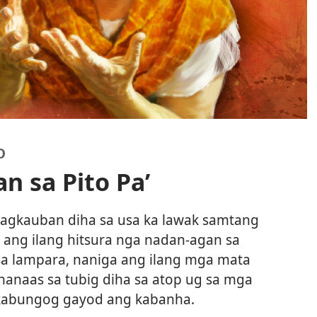
O
n sa Pito Pa’
magkauban diha sa usa ka lawak samtang
ang ilang hitsura nga nadan-agan sa
a lampara, naniga ang ilang mga mata
anaas sa tubig diha sa atop ug sa mga
kabungog gayod ang kabanha.