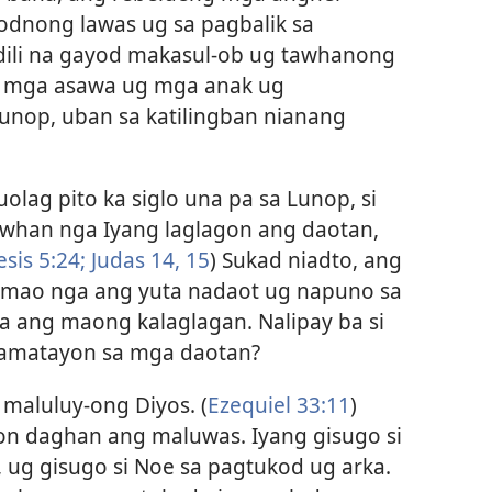
odnong lawas ug sa pagbalik sa
dili na gayod makasul-ob ug tawhanong
ng mga asawa ug mga anak ug
nop, uban sa katilingban nianang
olag pito ka siglo una pa sa Lunop, si
awhan nga Iyang laglagon ang daotan,
sis 5:24;
Judas 14, 15
) Sukad niadto, ang
 mao nga ang yuta nadaot ug napuno sa
a ang maong kalaglagan. Nalipay ba si
kamatayon sa mga daotan?
maluluy-ong Diyos. (
Ezequiel 33:11
)
on daghan ang maluwas. Iyang gisugo si
 ug gisugo si Noe sa pagtukod ug arka.