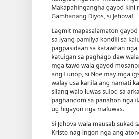
Makapahingangha gayod kini 
Gamhanang Diyos, si Jehova!
Lagmit mapasalamaton gayod s
sa iyang pamilya kondili sa kal
pagpasidaan sa katawhan nga
katuigan sa paghago daw wal
mga tawo wala gayod mosanon
ang Lunop, si Noe may mga i
walay usa kanila ang namati ka
silang walo luwas sulod sa ark
paghandom sa panahon nga il
ug higayon nga maluwas.
Si Jehova wala mausab sukad sa
Kristo nag-ingon nga ang ato