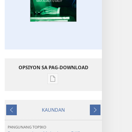
OPSIYON SA PAG-DOWNLOAD
Opsiyon
sa
pag-
download
KAUNDAN
sa
Miagi
Sunod
publikasyon
ANG
PANGUNANG TOPIKO
BANTAYANANG