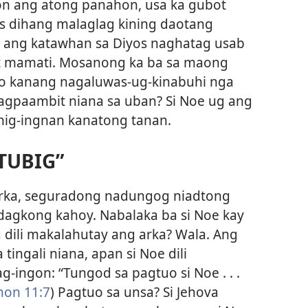
on ang atong panahon, usa ka gubot
 dihang malaglag kining daotang
, ang katawhan sa Diyos naghatag usab
t mamati. Mosanong ka ba sa maong
o kanang nagaluwas-ug-kinabuhi nga
gpaambit niana sa uban? Si Noe ug ang
nig-ingnan kanatong tanan.
TUBIG”
rka, seguradong nadungog niadtong
 dagkong kahoy. Nabalaka ba si Noe kay
 dili makalahutay ang arka? Wala. Ang
tingali
niana, apan si Noe dili
-ingon: “Tungod sa pagtuo si Noe . . .
on 11:7
) Pagtuo sa unsa? Si Jehova