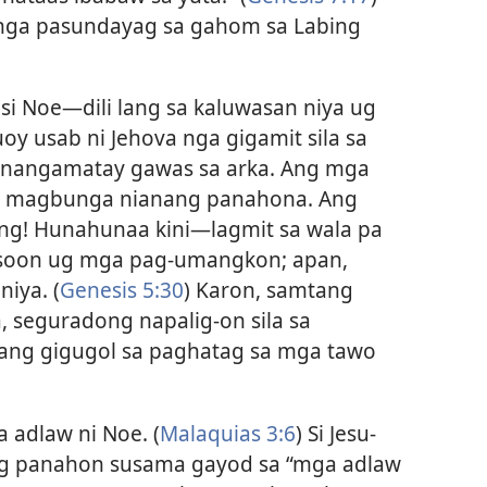
nga pasundayag sa gahom sa Labing
i Noe—dili lang sa kaluwasan niya ug
uoy usab ni Jehova nga gigamit sila sa
 nangamatay gawas sa arka. Ang mga
a magbunga nianang panahona. Ang
g! Hunahunaa kini—lagmit sa wala pa
gsoon ug mga pag-umangkon; apan,
niya. (
Genesis 5:30
) Karon, samtang
a, seguradong napalig-on sila sa
ang gigugol sa paghatag sa mga tawo
 adlaw ni Noe. (
Malaquias 3:6
) Si Jesu-
ng panahon susama gayod sa “mga adlaw