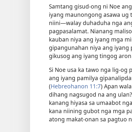
Samtang gisud-ong ni Noe an
iyang maunongong asawa ug t
niini—walay duhaduha nga ang
pagpasalamat. Nianang maliso
kauban niya ang iyang mga mi
gipangunahan niya ang iyang 
gikusog ang iyang tingog aron
Si Noe usa ka tawo nga lig-og
ang iyang pamilya gipanalipdan
(
Hebreohanon 11:7
) Apan wala
dihang nagsugod na ang ulan? 
kanang hiyasa sa umaabot nga
kana niining gubot nga mga p
atong makat-onan sa pagtuo n