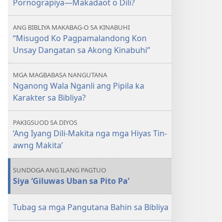
Pornograpiya—Makadaot o Dili?
TORRE
Pornograpiya
ANG BIBLIYA MAKABAG-O SA KINABUHI
—
“Misugod Ko Pagpamalandong Kon
Makadaot
Unsay Dangatan sa Akong Kinabuhi”
o
Dili?
MGA MAGBABASA NANGUTANA
Nganong Wala Nganli ang Pipila ka
Karakter sa Bibliya?
PAKIGSUOD SA DIYOS
‘Ang Iyang Dili-Makita nga mga Hiyas Tin-
awng Makita’
SUNDOGA ANG ILANG PAGTUO
Siya ‘Giluwas Uban sa Pito Pa’
Tubag sa mga Pangutana Bahin sa Bibliya