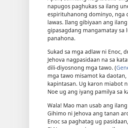
napugos paghukas sa ilang un
espirituhanong dominyo, nga 
lawas. Ilang gibiyaan ang ila
gipasagdang mangamatay sa lu
panahona.
Sukad sa mga adlaw ni Enoc, du
Jehova nagpasidaan na sa kat
dili-diyosnong mga tawo. (
Gene
mga tawo misamot ka daotan,
kapintasan. Ug karon miabot n
Noe ug ang iyang pamilya sa 
Wala! Mao man usab ang ilang 
Gihimo ni Jehova ang tanan ar
Enoc sa paghatag ug pasidaan,